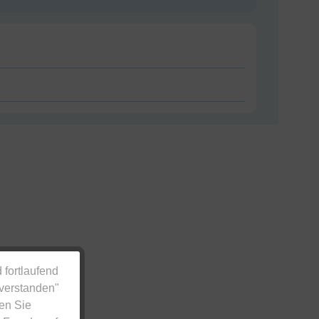
 fortlaufend
nverstanden"
en Sie