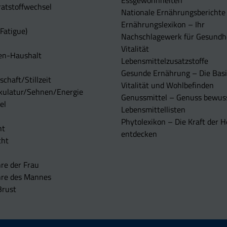
Essgewohnheiten
atstoffwechsel
Nationale Ernährungsberichte
Ernährungslexikon – Ihr
Fatigue)
Nachschlagewerk für Gesundh
Vitalität
en-Haushalt
Lebensmittelzusatzstoffe
Gesunde Ernährung – Die Basi
chaft/Stillzeit
Vitalität und Wohlbefinden
kulatur/Sehnen/Energie
Genussmittel – Genuss bewuss
el
Lebensmittellisten
Phytolexikon – Die Kraft der H
ht
entdecken
cht
re der Frau
hre des Mannes
Brust