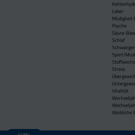
Kohlenhydr
Leber
Müdigkeit (
Psyche
Säure-Bas
Schlaf
Schwangers
Sport/Mus
Stoffwechs
Stress
Übergewic
Untergewi
Vitalität
Wechseljah
Wechselja
Weibliche 