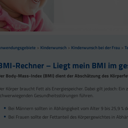
Zink trägt zu einer normalen Fruchtbarkeit und Reproduk
Selen trägt zu einer normalen Spermabildung bei.
Zink trägt zur Erhaltung eines normalen Testosteronspieg
Anwendungsgebiete
Kinderwunsch
Kinderwunsch bei der Frau
T
BMI-Rechner – Liegt mein BMI im ge
er Body-Mass-Index (BMI) dient der Abschätzung des Körperfet
er Körper braucht Fett als Energiespeicher. Dabei gilt jedoch: Ein
schwerwiegenden Gesundheitsstörungen führen.
Bei Männern sollten in Abhängigkeit vom Alter 9 bis 25,9 % 
Bei Frauen sollte der Fettanteil des Körpergewichtes in Abhän