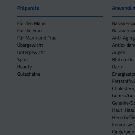
Präparate
Anwendun
Für den Mann
Basisverso
Für die Frau
Basisverso
Für Mann und Frau
Anti-Aging
Übergewicht
Antioxidan
Untergewicht
Augen
Sport
Blutdruck
Beauty
Darm
Gutscheine
Energiesto
Fettstoffwe
Cholesterin
Gehirn/Ge
Gelenke/S
Haut, Haar
Herz/Gefä
Immunsys
Kinderwun