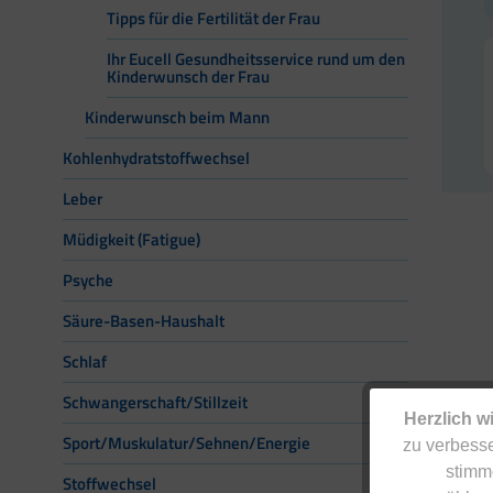
Tipps für die Fertilität der Frau
Ihr Eucell Gesundheitsservice rund um den
Kinderwunsch der Frau
Kinderwunsch beim Mann
Kohlenhydratstoffwechsel
Leber
Müdigkeit (Fatigue)
Psyche
Säure-Basen-Haushalt
Schlaf
Schwangerschaft/Stillzeit
Herzlich w
Sport/Muskulatur/Sehnen/Energie
zu verbesse
stimm
Stoffwechsel