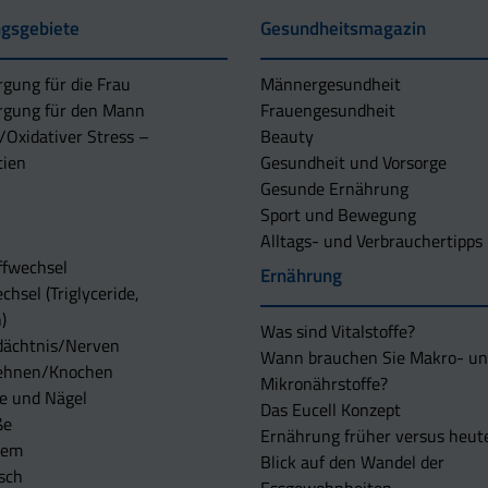
gsgebiete
Gesundheitsmagazin
rgung für die Frau
Männergesundheit
rgung für den Mann
Frauengesundheit
/Oxidativer Stress –
Beauty
tien
Gesundheit und Vorsorge
Gesunde Ernährung
Sport und Bewegung
Alltags- und Verbrauchertipps
ffwechsel
Ernährung
chsel (Triglyceride,
)
Was sind Vitalstoffe?
dächtnis/Nerven
Wann brauchen Sie Makro- u
ehnen/Knochen
Mikronährstoffe?
e und Nägel
Das Eucell Konzept
ße
Ernährung früher versus heut
tem
Blick auf den Wandel der
sch