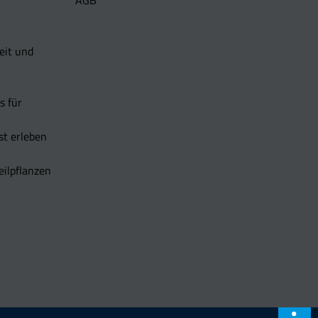
AGB
eit und
s für
t erleben
eilpflanzen