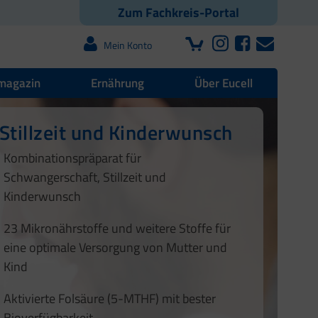
Zum Fachkreis-Portal
Mein Konto
magazin
Ernährung
Über Eucell
Stillzeit und Kinderwunsch
nsch
Kombinationspräparat für
Schwangerschaft, Stillzeit und
1
2
Kinderwunsch
3
23 Mikronährstoffe und weitere Stoffe für
eine optimale Versorgung von Mutter und
Kind
Aktivierte Folsäure (5-MTHF) mit bester
Bioverfügbarkeit