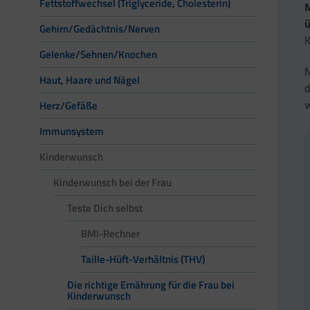
Fettstoffwechsel (Triglyceride, Cholesterin)
M
ü
Gehirn/Gedächtnis/Nerven
K
Gelenke/Sehnen/Knochen
N
Haut, Haare und Nägel
d
w
Herz/Gefäße
Immunsystem
Kinderwunsch
Kinderwunsch bei der Frau
Teste Dich selbst
BMI-Rechner
Taille-Hüft-Verhältnis (THV)
Die richtige Ernährung für die Frau bei
Kinderwunsch