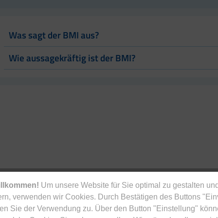
Was sagt der BMI aus?
Wie aussagekräftig ist der BMI?
illkommen!
Um unsere Website für Sie optimal zu gestalten und
rn, verwenden wir Cookies. Durch Bestätigen des Buttons "Ei
en Sie der Verwendung zu. Über den Button "Einstellung" könn