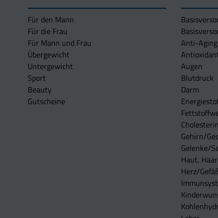
Für den Mann
Basisverso
Für die Frau
Basisverso
Für Mann und Frau
Anti-Aging
Übergewicht
Antioxidan
Untergewicht
Augen
Sport
Blutdruck
Beauty
Darm
Gutscheine
Energiesto
Fettstoffwe
Cholesterin
Gehirn/Ge
Gelenke/S
Haut, Haar
Herz/Gefä
Immunsys
Kinderwun
Kohlenhydr