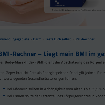
Calcium trägt zur normalen Funktion von Verdauungsen
Vitamin D trägt zur normalen Funktion des Immunsyste
sowie zu einem normalen Stoffwechsel von Makronährst
Vitamin B2 und Biotin tragen zur Erhaltung normaler Sc
Vitamin D und Zink tragen zur normalen Funktion des 
Anwendungsgebiete
Darm
Teste Dich selbst
BMI-Rechner
BMI-Rechner – Liegt mein BMI im ge
er Body-Mass-Index (BMI) dient der Abschätzung des Körperfet
er Körper braucht Fett als Energiespeicher. Dabei gilt jedoch: Ein
schwerwiegenden Gesundheitsstörungen führen.
Bei Männern sollten in Abhängigkeit vom Alter 9 bis 25,9 % 
Bei Frauen sollte der Fettanteil des Körpergewichtes in Abhän