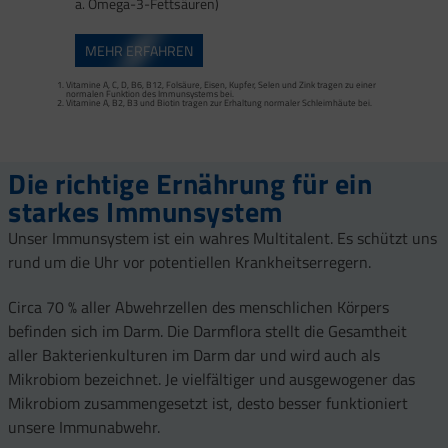
a. Omega-3-Fettsäuren)
Calcium trägt zur normalen Funktion von Verdauungsenzymen bei. Zink trägt zu
MEHR ERFAHREN
einem normalen Fettsäure- und Kohlenhydrat-Stoffwechsel sowie zu einem
normalen Stoffwechsel von Makronährstoffen bei.
Vitamin B2 und Biotin tragen zur Erhaltung normaler Schleimhäute (einschließlich
Darmschleimhaut) bei.
Vitamine A, C, D, B6, B12, Folsäure, Eisen, Kupfer, Selen und Zink tragen zu einer
Vitamin D und Zink tragen zur normalen Funktion des Immunsystems bei.
Vitamin D trägt zur normalen Funktion des
normalen Funktion des Immunsystems bei.
Vitamine A, B2, B3 und Biotin tragen zur Erhaltung normaler Schleimhäute bei.
Vitamine A, C, D, B6, B12, Folsäure, Eisen, Kupfer, Selen und Zink tragen zu einer
Immunsystems bei.
normalen Funktion des Immunsystems bei.
Vitamin A, Beta-Carotin, Vitamine B2, B3 und Biotin tragen zur Erhaltung normaler
Schleimhäute bei.
Die richtige Ernährung für ein
starkes Immunsystem
Unser Immunsystem ist ein wahres Multitalent. Es schützt uns
rund um die Uhr vor potentiellen Krankheitserregern.
Circa 70 % aller Abwehrzellen des menschlichen Körpers
befinden sich im Darm. Die Darmflora stellt die Gesamtheit
aller Bakterienkulturen im Darm dar und wird auch als
Mikrobiom bezeichnet. Je vielfältiger und ausgewogener das
Mikrobiom zusammengesetzt ist, desto besser funktioniert
unsere Immunabwehr.