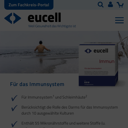
Zum Fachkreis-Portal
Für das Immunsystem
Immunsystem |
Für die Darmgesundheit
6 Kulturen bei
Schleimhäute
empfindlichem Darm
1
1
2
2
3
Für Immunsystem
und Schleimhäute
1
2
Berücksichtigt die Rolle des Darms für das Immunsystem
durch 10 ausgewählte Kulturen
1
Enthält 55 Mikronährstoffe und weitere Stoffe (u.