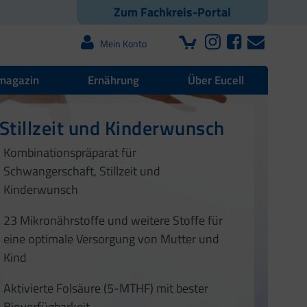
Zum Fachkreis-Portal
Mein Konto
magazin
Ernährung
Über Eucell
en sowie Vitamin D und E
Stillzeit und Kinderwunsch
 | Blutdruck | Muskeln
1
2
tamin D
Kombinationspräparat für
1
2
3
4
Schwangerschaft, Stillzeit und
3
4
Kinderwunsch
23 Mikronährstoffe und weitere Stoffe für
1
eine optimale Versorgung von Mutter und
Kind
Aktivierte Folsäure (5-MTHF) mit bester
Bioverfügbarkeit