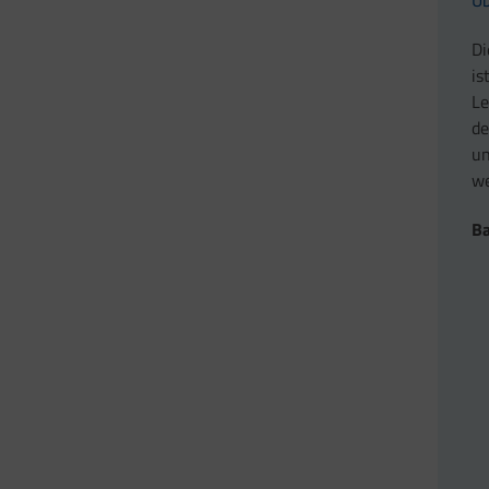
Di
is
Le
de
un
we
Ba