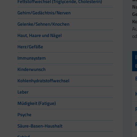
Fettstoffwechsel (Triglyceride, Cholesterin)
N
Gehirn/Gedächtnis/Nerven
G
Ko
Gelenke/Sehnen/Knochen
Au
Haut, Haare und Nägel
od
Herz/Gefäße
Immunsystem
Kinderwunsch
Kohlenhydratstoffwechsel
Leber
Müdigkeit (Fatigue)
Psyche
Säure-Basen-Haushalt