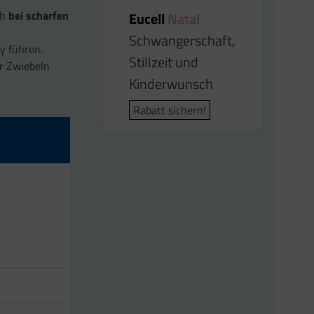
ch
bei scharfen
Eucell
Eucell
Eucell
Natal
Probiot
Omega
Eucell
Magnesium-,
Schwangerschaft,
Für die
Omega-3-
Kaliumcitrat Plus
y führen.
Stillzeit und
Darmgesundheit
Fettsäuren
Energie | Herz |
or Zwiebeln
Kinderwunsch
Muskeln
Rabatt sichern!
Rabatt sichern!
Rabatt sichern!
Rabatt sichern!