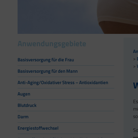
Anwendungsgebiete
A
Basisversorgung für die Frau
Basisversorgung für den Mann
W
Anti-Aging/Oxidativer Stress – Antioxidantien
Augen
Es
Blutdruck
mü
so
Darm
Energiestoffwechsel
So
w