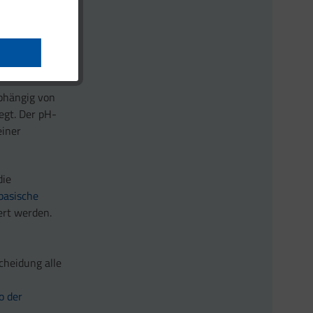
.
abhängig von
egt. Der pH-
einer
die
basische
ert werden.
cheidung alle
o der