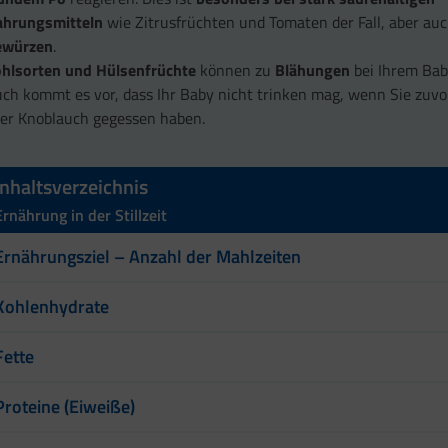
ahrungsmitteln
wie Zitrusfrüchten und Tomaten der Fall, aber au
ewürzen
.
hlsorten und Hülsenfrüchte
können zu
Blähungen
bei Ihrem Bab
ch kommt es vor, dass Ihr Baby nicht trinken mag, wenn Sie zuv
er Knoblauch gegessen haben.
Inhaltsverzeichnis
Ernährung in der Stillzeit
Ernährungsziel – Anzahl der Mahlzeiten
Kohlenhydrate
Fette
Proteine (Eiweiße)