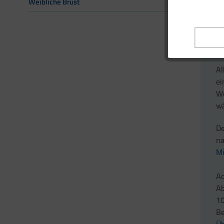
Weibliche Brust
G
Al
ei
We
wä
De
na
Mi
Ac
Ab
10
Be
Ü