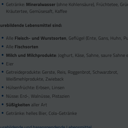
Getränke:
Mineralwasser
(ohne Kohlensäure), Früchtetee, Grü
Kräutertee, Gemüsesaft, Kaffee
urebildende Lebensmittel sind:
Alle
Fleisch- und Wurstsorten
, Geflügel (Ente, Gans, Huhn, Pu
Alle
Fischsorten
Milch und Milchprodukte
: Joghurt, Käse, Sahne, saure Sahne e
Eier
Getreideprodukte: Gerste, Reis, Roggenbrot, Schwarzbrot,
Weißmehlprodukte, Zwieback
Hülsenfrüchte: Erbsen, Linsen
Nüsse: Erd-, Walnüsse, Pistazien
Süßigkeiten
aller Art
Getränke: helles Bier, Cola-Getränke
urebildende und basenspendende Lebensmittel