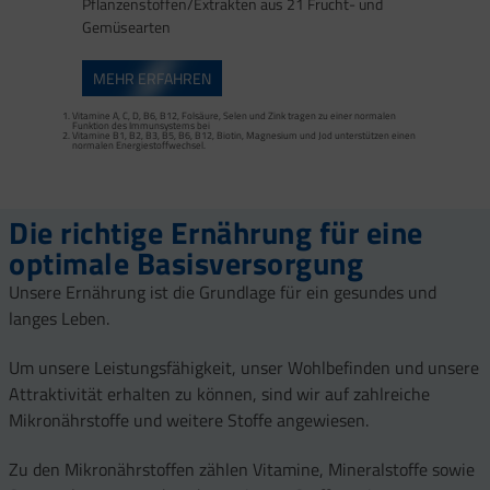
Pflanzenstoffen/Extrakten aus 21 Frucht- und
Gemüsearten
Zink trägt zu einer normalen Fruchtbarkeit und Reproduktion bei.
Selen trägt zu einer normalen Spermabildung bei.
Zink trägt zur Erhaltung eines normalen Testosteronspiegels im Blut bei.
MEHR ERFAHREN
Vitamine A, C, D, B6, B12, Folsäure, Selen und Zink tragen zu einer normalen
Funktion des Immunsystems bei
Vitamine B1, B2, B3, B5, B6, B12, Biotin, Magnesium und Jod unterstützen einen
Vitamine A, C, D, B6, B12 sowie Folsäure, Selen und Zink tragen zu einer normalen
normalen Energiestoffwechsel.
Funktion des Immunsystems bei.
Zink trägt zur Erhaltung eines normalen Testosteronspiegels im Blut bei.
Vitamine C, B1, B2, B3, B5, B6, B12 und Magnesium tragen zur Verringerung von
Müdigkeit und Ermüdung am Tag bei.
Die richtige Ernährung für eine
optimale Basisversorgung
Unsere Ernährung ist die Grundlage für ein gesundes und
langes Leben.
Um unsere Leistungsfähigkeit, unser Wohlbefinden und unsere
Attraktivität erhalten zu können, sind wir auf zahlreiche
Mikronährstoffe und weitere Stoffe angewiesen.
Zu den Mikronährstoffen zählen Vitamine, Mineralstoffe sowie