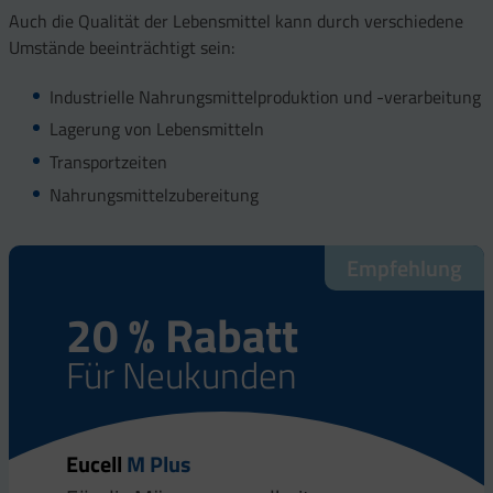
Auch die Qualität der Lebensmittel kann durch verschiedene
Umstände beeinträchtigt sein:
Industrielle Nahrungsmittelproduktion und -verarbeitung
Lagerung von Lebensmitteln
Transportzeiten
Nahrungsmittelzubereitung
Empfehlung
Empfehlung
Empfehlung
20 % Rabatt
20 % Rabatt
20 % Rabatt
Für Neukunden
Für Neukunden
Für Neukunden
Eucell
Eucell
Eucell
M Plus
Fertil
Vital