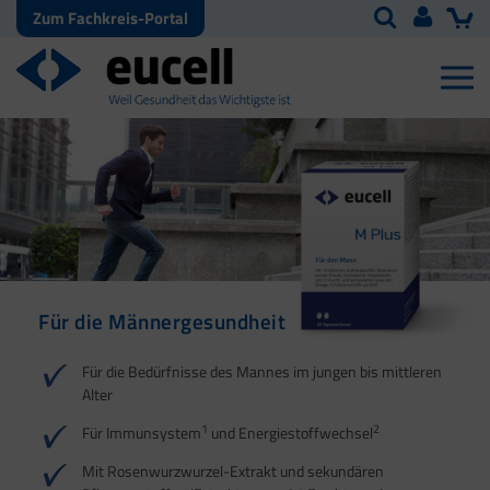
Zum Fachkreis-Portal
Für die Männergesundheit
Für den Kinderwunsch
Für die männliche
Vitalität
1
2
3
Für die Bedürfnisse des Mannes im jungen bis mittleren
Alter
1
2
Für Immunsystem
und Energiestoffwechsel
1
2
3
Mit Rosenwurzwurzel-Extrakt und sekundären