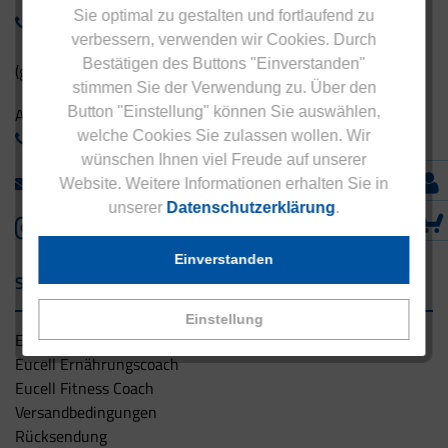
Sie optimal zu gestalten und fortlaufend zu
0800 - 1 38 23 55
verbessern, verwenden wir Cookies. Durch
Bestätigen des Buttons "Einverstanden"
(gebührenfrei aus Deutschland)
stimmen Sie der Verwendung zu. Über den
Button "Einstellung" können Sie auswählen,
Ausland:
welche Cookies Sie zulassen wollen. Wir
+49 - 5042 940 660
wünschen Ihnen viel Freude auf unserer
info@eucell.de
Website. Weitere Informationen erhalten Sie in
unserer
Datenschutzerklärung
.
Einverstanden
Service & Versand
Einstellung
Eucell Gesundheitsservice
Eucell Ernährungscoach
Eucell Fitness Coach
Versandbedingungen
Rücksendung