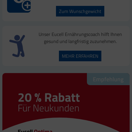
Zum Wunschgewicht
Unser Eucell Ernährungscoach hilft Ihnen
gesund und langfristig zuzunehmen.
MEHR ERFAHREN
Empfehlung
Empfehlung
20 % Rabatt
20 % Rabatt
Für Neukunden
Für Neukunden
Eucell
Eucell
Optima
Q10 Plus