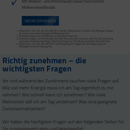
Mit Molken- und Milcheiweiß sowie hochreinem
Molkeneiweißisolat
MEHR ERFAHREN
Vitamine C, B1, B2, B3, B5, B6, B12, Biotin, Magnesium, Kupfer und Mangan tragen
zu einem normalen Energiestoffwechsel bei.
Vitamine C, B2, B3, B5, B6, B12 und Magnesium tragen zur Verringerung von
Vitamine C, B1, B2, B3, B5, B6, B12, Biotin, Magnesium, Kupfer und Mangan tragen
Müdigkeit und Ermüdung bei.
zu einem normalen Energiestoffwechsel bei.
Proteine tragen zur Erhaltung von Muskelmasse bei.
Proteine tragen zur Erhaltung normaler Knochen bei. Calcium wird für die Erhaltung
normaler Knochen benötigt. Vitamin D trägt zur Erhaltung normaler Knochen bei.
Vitamine C, B2, B3, B5, B6, B12 und Magnesium tragen zur Verringerung von
Müdigkeit und Ermüdung bei.
Richtig zunehmen – die
wichtigsten Fragen
Vor und während des Zunehmens tauchen viele Fragen auf.
Wie viel mehr Energie muss ich am Tag eigentlich zu mir
nehmen? Wie schnell kann ich zunehmen? Wie viele
Mahlzeiten soll ich am Tag verzehren? Was sind geeignete
Zwischenmahlzeiten?
Wir haben die häufigsten Fragen auf den folgenden Seiten für
Sie zusammengetragen und beantwortet.