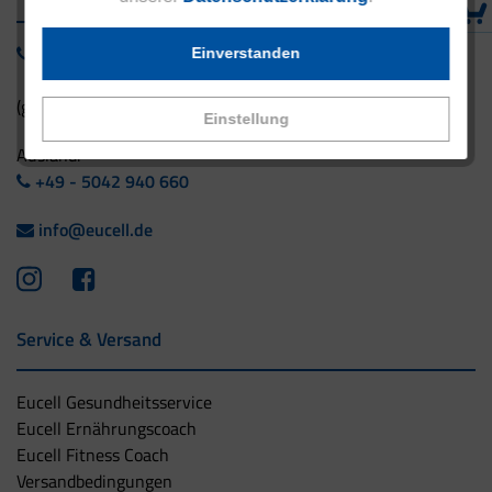
0800 - 1 38 23 55
Einverstanden
(gebührenfrei aus Deutschland)
Einstellung
Ausland:
+49 - 5042 940 660
info@eucell.de
Service & Versand
Eucell Gesundheitsservice
Eucell Ernährungscoach
Eucell Fitness Coach
Versandbedingungen