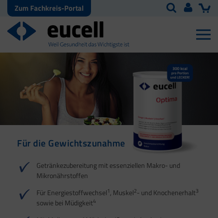
Zum Fachkreis-Portal
Für die Gewichtszunahme
Für den
Energiestoffwechsel
Getränkezubereitung mit essenziellen Makro- und
Mikronährstoffen
1
2
1
2
3
Für Energiestoffwechsel
, Muskel
- und Knochenerhalt
4
sowie bei Müdigkeit