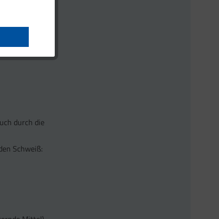
ahrung)
ränke)
uch durch die
 den Schweiß: