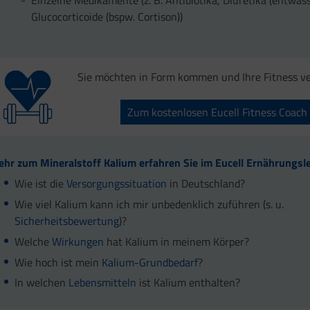
Einzelne Medikamente (z. B. Antibiotika, Diuretika (entwäss
Glucocorticoide (bspw. Cortison))
Sie möchten in Form kommen und Ihre Fitness v
Zum kostenlosen Eucell Fitness Coach
hr zum Mineralstoff Kalium erfahren Sie im Eucell Ernährungsl
Wie ist die
Versorgungssituation
in Deutschland?
Wie viel Kalium kann ich mir unbedenklich zuführen (s. u.
Sicherheitsbewertung
)?
Welche
Wirkungen
hat Kalium in meinem Körper?
Wie hoch ist mein
Kalium-Grundbedarf
?
In welchen
Lebensmitteln
ist Kalium enthalten?