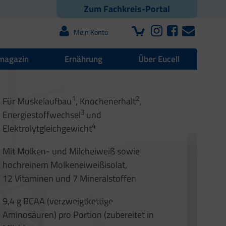
Zum Fachkreis-Portal
Mein Konto
magazin
Ernährung
Über Eucell
 | Blutdruck | Muskeln
1
2
Für Muskelaufbau
, Knochenerhalt
,
r und Faszien
offwechsel
3
Energiestoffwechsel
und
1
2
4
Elektrolytgleichgewicht
3
4
1
1
2
Mit Molken- und Milcheiweiß sowie
2
hochreinem Molkeneiweißisolat,
12 Vitaminen und 7 Mineralstoffen
9,4 g BCAA (verzweigtkettige
Aminosäuren) pro Portion (zubereitet in