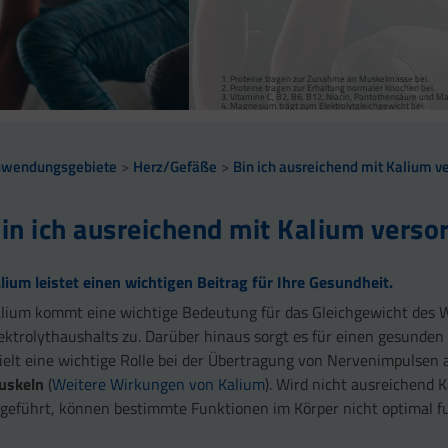
Magnesium, Vitamine B1, B6, B12 tragen zu einem norm
Vitamine C, B1, B2, B3, B5, B6, B12, Biotin, Magnesiu
Mangan trägt zur normalen Bindegewebsbildung und Ku
Vitamin B1 trägt zu einer normalen Herzfunktion bei.
Vitamine C, B2, B3, B5, B6, B12 und Magnesium tragen
zählen zum Bindegewebe.
Kalium trägt zur Aufrechterhaltung eines normalen Blutd
Vitamin C trägt zur normalen Kollagenbildung bei.
Kalium, Magnesium und Vitamin D tragen zu einer norm
Proteine tragen zur Zunahme an Muskelmasse bei.
Proteine tragen zur Erhaltung normaler Knochen bei.
Vitamine C, B2, B6, B12, Niacin, Pantothensäure und 
Magnesium trägt zum Elektrolytgleichgewicht bei.
nwendungsgebiete
Herz/Gefäße
Bin ich ausreichend mit Kalium v
in ich ausreichend mit Kalium verso
lium leistet einen wichtigen Beitrag für Ihre Gesundheit.
lium kommt eine wichtige Bedeutung für das Gleichgewicht des 
ektrolythaushalts zu. Darüber hinaus sorgt es für einen gesunde
ielt eine wichtige Rolle bei der Übertragung von Nervenimpulsen
uskeln
(
Weitere Wirkungen von Kalium
). Wird nicht ausreichend 
geführt, können bestimmte Funktionen im Körper nicht optimal fu