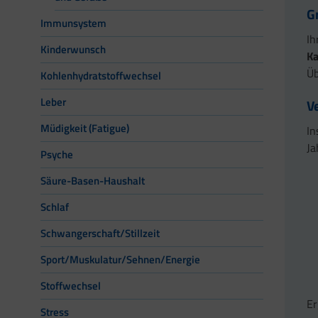
G
Immunsystem
Ih
Kinderwunsch
Ka
Üb
Kohlenhydratstoffwechsel
Leber
V
Müdigkeit (Fatigue)
In
Ja
Psyche
Säure-Basen-Haushalt
Schlaf
Schwangerschaft/Stillzeit
Sport/Muskulatur/Sehnen/Energie
Stoffwechsel
Er
Stress