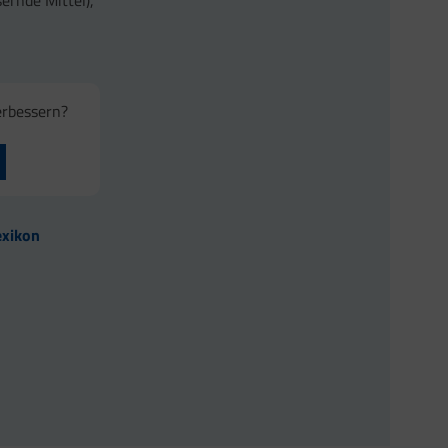
ernde Mittel),
erbessern?
exikon