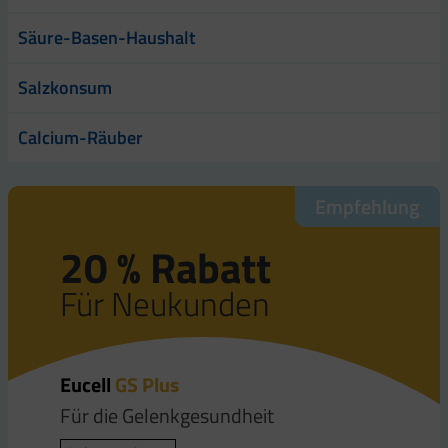
Säure-Basen-Haushalt
Salzkonsum
Calcium-Räuber
Empfehlung
Empfehlung
Empfehlung
20 % Rabatt
20 % Rabatt
20 % Rabatt
Für Neukunden
Für Neukunden
Für Neukunden
Eucell
Eucell
Eucell
GS Plus
Tendo
Osteo
Für die Gelenkgesundheit
Für die Sehnen
Für die Knochengesundheit