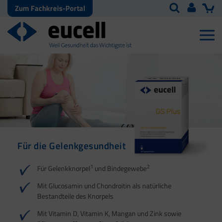
Zum Fachkreis-Portal
Für die Gelenkgesundheit
Für Sehnen, Bänder und
Für die
Faszien
Knochengesundheit
1
2
Für Gelenkknorpel
und Bindegewebe
1
2
1
Mit Glucosamin und Chondroitin als natürliche
Bestandteile des Knorpels
2
Mit Vitamin D, Vitamin K, Mangan und Zink sowie