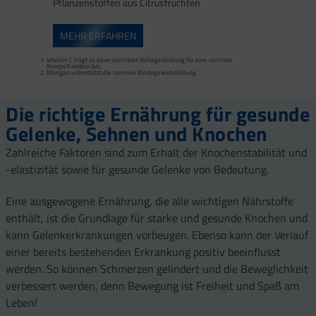
Pflanzenstoffen aus Citrusfrüchten
MEHR ERFAHREN
Vitamin C trägt zu einer normalen Kollagenbildung für eine normale
Mangan trägt zur normalen Bindegewebsbildung und Kupfer zur Erhaltung von
Calcium, Vitamin D, Magnesium, Mangan, Zink und Vitamin K tragen zur Erhaltung
Knorpelfunktion bei.
normalem Bindegewebe bei. Sehnen, Bänder und Faszien zählen zum
normaler Knochen bei.
Mangan unterstützt die normale Bindegewebsbildung.
Bindegewebe.
Mangan trägt zu einer normalen Bindegewebsbildung und Kupfer zur Erhaltung
Vitamin C trägt zur normalen Kollagenbildung bei.
von normalem Bindegewebe bei.
Die richtige Ernährung für gesunde
Gelenke, Sehnen und Knochen
Zahlreiche Faktoren sind zum Erhalt der Knochenstabilität und
-elastizität sowie für gesunde Gelenke von Bedeutung.
Eine ausgewogene Ernährung, die alle wichtigen Nährstoffe
enthält, ist die Grundlage für starke und gesunde Knochen und
kann Gelenkerkrankungen vorbeugen. Ebenso kann der Verlauf
einer bereits bestehenden Erkrankung positiv beeinflusst
werden. So können Schmerzen gelindert und die Beweglichkeit
verbessert werden, denn Bewegung ist Freiheit und Spaß am
Leben!