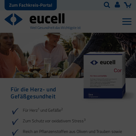
Zum Fachkreis-Portal
Für die Herz- und
Für Energie | Herz |
Omega-3-Fettsäuren
Für den
Gefäßgesundheit
Blutdruck | Muskeln
sowie Vitamin D und E
Energiestoffwechsel
1
1
2
1
1
2
2
3
2
3
Für Herz
und Gefäße
4
4
3
Zum Schutz vor oxidativem Stress
Reich an Pflanzenstoffen aus Oliven und Trauben sowie