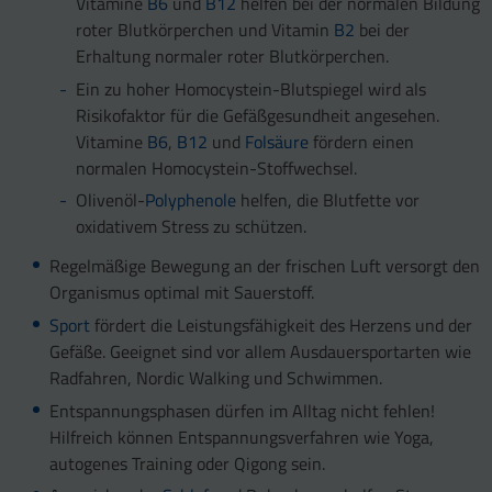
Vitamine
B6
und
B12
helfen bei der normalen Bildung
roter Blutkörperchen und Vitamin
B2
bei der
Erhaltung normaler roter Blutkörperchen.
Ein zu hoher Homocystein-Blutspiegel wird als
Risikofaktor für die Gefäßgesundheit angesehen.
Vitamine
B6
,
B12
und
Folsäure
fördern einen
normalen Homocystein-Stoffwechsel.
Olivenöl-
Polyphenole
helfen, die Blutfette vor
oxidativem Stress zu schützen.
Regelmäßige Bewegung an der frischen Luft versorgt den
Organismus optimal mit Sauerstoff.
Sport
fördert die Leistungsfähigkeit des Herzens und der
Gefäße. Geeignet sind vor allem Ausdauersportarten wie
Radfahren, Nordic Walking und Schwimmen.
Entspannungsphasen dürfen im Alltag nicht fehlen!
Hilfreich können Entspannungsverfahren wie Yoga,
autogenes Training oder Qigong sein.