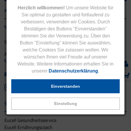
Herzlich willkommen!
Um unsere Website für
Kontakt
Sie optimal zu gestalten und fortlaufend zu
verbessern, verwenden wir Cookies. Durch
0800 - 1 38 23 55
Bestätigen des Buttons "Einverstanden"
stimmen Sie der Verwendung zu. Über den
(gebührenfrei aus Deutschland)
Button "Einstellung" können Sie auswählen,
welche Cookies Sie zulassen wollen. Wir
Ausland:
wünschen Ihnen viel Freude auf unserer
+49 - 5042 940 660
Website. Weitere Informationen erhalten Sie in
unserer
Datenschutzerklärung
.
info@eucell.de
Einverstanden
Service & Versand
Einstellung
Eucell Gesundheitsservice
Eucell Ernährungscoach