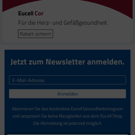
Eucell
Eucell
Eucell
Eucell
Cor
Magnesium-, Kaliumcitrat Plus
Omega
Q10 Plus
Für die Herz- und Gefäßgesundheit
Energie | Herz | Muskeln
Omega-3-Fettsäuren
Energiestoffwechsel
Rabatt sichern!
Rabatt sichern!
Rabatt sichern!
Rabatt sichern!
Jetzt zum Newsletter anmelden.
Anmelden
Abonnieren Sie das kostenlose Eucell Gesundheitsmagazin
und verpassen Sie keine Neuigkeiten aus dem Eucell Shop.
Die Abmeldung ist jederzeit möglich.