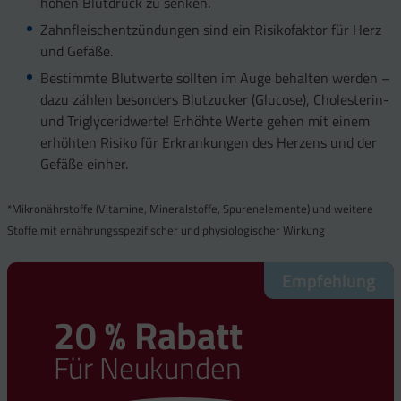
hohen Blutdruck zu senken.
Zahnfleischentzündungen sind ein Risikofaktor für Herz
und Gefäße.
Bestimmte Blutwerte sollten im Auge behalten werden –
dazu zählen besonders Blutzucker (Glucose), Cholesterin-
und Triglyceridwerte! Erhöhte Werte gehen mit einem
erhöhten Risiko für Erkrankungen des Herzens und der
Gefäße einher.
*Mikronährstoffe (Vitamine, Mineralstoffe, Spurenelemente) und weitere
Stoffe mit ernährungsspezifischer und physiologischer Wirkung
Empfehlung
Empfehlung
Empfehlung
Empfehlung
20 % Rabatt
20 % Rabatt
20 % Rabatt
20 % Rabatt
Für Neukunden
Für Neukunden
Für Neukunden
Für Neukunden