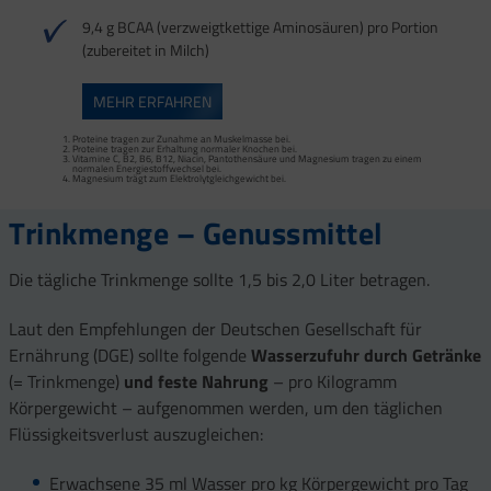
9,4 g BCAA (verzweigtkettige Aminosäuren) pro Portion
(zubereitet in Milch)
Mangan trägt zur normalen Bindegewebsbildung und Kupfer zur Erhaltung von
Vitamine C, B1, B2, B3, B5, B6, B12, Biotin, Magnesium, Kupfer und Mangan tragen
MEHR ERFAHREN
normalem Bindegewebe bei. Sehnen, Bänder und Faszien zählen zum
zu einem normalen Energiestoffwechsel bei.
Bindegewebe.
Vitamine C, B2, B3, B5, B6, B12 und Magnesium tragen zur Verringerung von
Vitamin C trägt zur normalen Kollagenbildung bei.
Müdigkeit und Ermüdung bei.
Proteine tragen zur Zunahme an Muskelmasse bei.
Magnesium, Vitamine B1, B6, B12 tragen zu einem normalen Energiestoffwechsel
Proteine tragen zur Erhaltung normaler Knochen bei.
bei.
Vitamine C, B2, B6, B12, Niacin, Pantothensäure und Magnesium tragen zu einem
Vitamin B1 trägt zu einer normalen Herzfunktion bei.
normalen Energiestoffwechsel bei.
Kalium trägt zur Aufrechterhaltung eines normalen Blutdrucks bei.
Magnesium trägt zum Elektrolytgleichgewicht bei.
Kalium, Magnesium und Vitamin D tragen zu einer normalen Muskelfunktion bei.
Trinkmenge – Genussmittel
Die tägliche Trinkmenge sollte 1,5 bis 2,0 Liter betragen.
Laut den Empfehlungen der Deutschen Gesellschaft für
Ernährung (DGE) sollte folgende
Wasserzufuhr durch Getränke
(= Trinkmenge)
und feste Nahrung
– pro Kilogramm
Körpergewicht – aufgenommen werden, um den täglichen
Flüssigkeitsverlust auszugleichen:
Erwachsene 35 ml Wasser pro kg Körpergewicht pro Tag