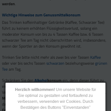
werden
.
Wichtige Hinweise zum Genussmittelkonsum
Das Trinken koffeinhaltiger Getränke (Kaffee, Schwarzer Tee)
führt zu keinem erhöhten Flüssigkeitsverlust, solang ein
moderater Konsum von bis zu 4 Tassen Kaffee bzw. 6 Tassen
schwarzer Tee am Tag nicht überschritten wird, insbesondere,
wenn der Sportler an den Konsum gewöhnt ist.
Trinken Sie bitte nicht mehr als zwei bis vier Tassen
Kaffee
oder vier bis sechs Tassen
schwarzen
beziehungsweise
grünen
Tee
am Tag.
Schränken Sie den
Alkohol
konsum
ein, denn dieser führt zu
einer
Leistungsminderung,
erhöhtem Erkrankungs- und
Herzlich willkommen!
Um unsere Website für
Verletzungsrisiko sowie verminderter Regenerationsfähigkeit.
Sie optimal zu gestalten und fortlaufend zu
Männer
sollten
täglich nicht mehr als 25 g Alkohol
trinken,
verbessern, verwenden wir Cookies. Durch
das entspricht etwa einer Flasche Bier oder 0,25 l Wein.
Bestätigen des Buttons "Einverstanden"
Frauen
sollten
täglich nicht mehr als 12 g Alkohol
zu sich