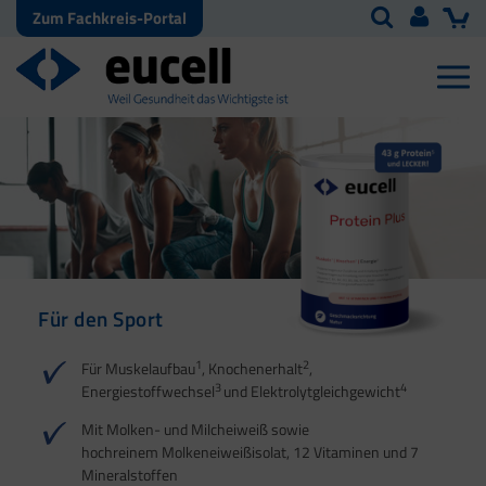
Zum Fachkreis-Portal
Für den Sport
Für Energie | Herz |
Für Sehnen, Bänder und
Für den
Blutdruck | Muskeln
Faszien
Energiestoffwechsel
1
2
Für Muskelaufbau
, Knochenerhalt
,
3
4
Energiestoffwechsel
und Elektrolytgleichgewicht
1
1
2
2
3
1
4
Mit Molken- und Milcheiweiß sowie
2
hochreinem Molkeneiweißisolat, 12 Vitaminen und 7
Mineralstoffen