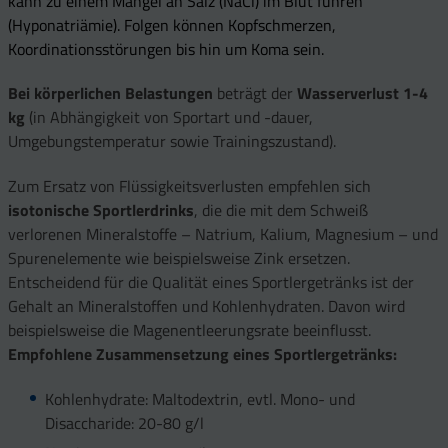
kann zu einem Mangel an Salz (NaCl) im Blut führen
(Hyponatriämie). Folgen können Kopfschmerzen,
Koordinationsstörungen bis hin um Koma sein.
Bei körperlichen Belastungen
beträgt der
Wasserverlust 1-4
kg
(in Abhängigkeit von Sportart und -dauer,
Umgebungstemperatur sowie Trainingszustand).
Zum Ersatz von Flüssigkeitsverlusten empfehlen sich
isotonische Sportlerdrinks
, die die mit dem Schweiß
verlorenen Mineralstoffe – Natrium, Kalium, Magnesium – und
Spurenelemente wie beispielsweise Zink ersetzen.
Entscheidend für die Qualität eines Sportlergetränks ist der
Gehalt an Mineralstoffen und Kohlenhydraten. Davon wird
beispielsweise die Magenentleerungsrate beeinflusst.
Empfohlene Zusammensetzung eines Sportlergetränks:
Kohlenhydrate: Maltodextrin, evtl. Mono- und
Disaccharide: 20-80 g/l