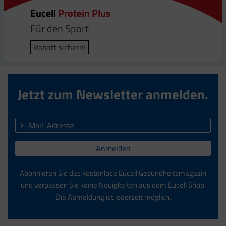
Eucell
Eucell
Eucell
Eucell
Protein Plus
Magnesium-, Kaliumcitrat Plus
Tendo
Q10 Plus
Für den Sport
Energie | Herz | Muskeln
Für die Sehnen
Für den Energiestoffwechsel
Rabatt sichern!
Rabatt sichern!
Rabatt sichern!
Rabatt sichern!
Jetzt zum Newsletter anmelden.
Anmelden
Abonnieren Sie das kostenlose Eucell Gesundheitsmagazin
und verpassen Sie keine Neuigkeiten aus dem Eucell Shop.
Die Abmeldung ist jederzeit möglich.