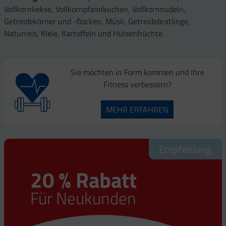
Vollkornkekse, Vollkornpfannkuchen, Vollkornnudeln,
Getreidekörner und -flocken, Müsli, Getreidebratlinge,
Naturreis, Kleie, Kartoffeln und Hülsenfrüchte.
Sie möchten in Form kommen und Ihre
Fitness verbessern?
MEHR ERFAHREN
Empfehlung
Empfehlung
Empfehlung
Empfehlung
20 % Rabatt
20 % Rabatt
20 % Rabatt
20 % Rabatt
Für Neukunden
Für Neukunden
Für Neukunden
Für Neukunden