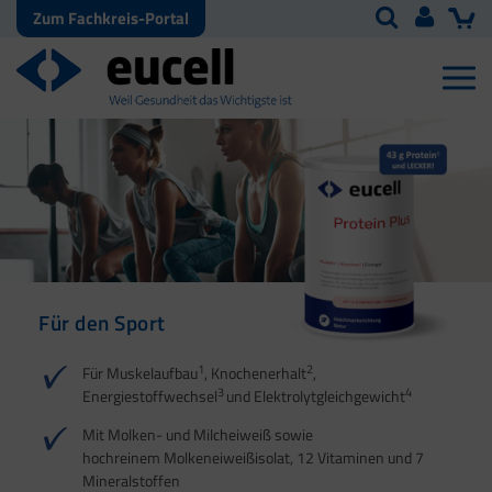
Zum Fachkreis-Portal
Für den Sport
Für Energie | Herz |
Für Sehnen, Bänder und
Für den
Blutdruck | Muskeln
Faszien
Energiestoffwechsel
1
2
Für Muskelaufbau
, Knochenerhalt
,
3
4
Energiestoffwechsel
und Elektrolytgleichgewicht
1
1
2
2
3
1
4
Mit Molken- und Milcheiweiß sowie
2
hochreinem Molkeneiweißisolat, 12 Vitaminen und 7
Mineralstoffen