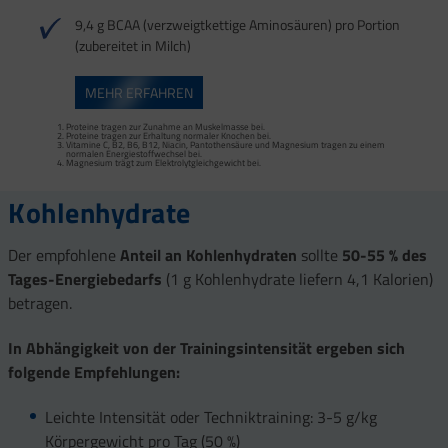
9,4 g BCAA (verzweigtkettige Aminosäuren) pro Portion
(zubereitet in Milch)
Mangan trägt zur normalen Bindegewebsbildung und Kupfer zur Erhaltung von
Vitamine C, B1, B2, B3, B5, B6, B12, Biotin, Magnesium, Kupfer und Mangan tragen
MEHR ERFAHREN
normalem Bindegewebe bei. Sehnen, Bänder und Faszien zählen zum
zu einem normalen Energiestoffwechsel bei.
Bindegewebe.
Vitamine C, B2, B3, B5, B6, B12 und Magnesium tragen zur Verringerung von
Vitamin C trägt zur normalen Kollagenbildung bei.
Müdigkeit und Ermüdung bei.
Proteine tragen zur Zunahme an Muskelmasse bei.
Magnesium, Vitamine B1, B6, B12 tragen zu einem normalen Energiestoffwechsel
Proteine tragen zur Erhaltung normaler Knochen bei.
bei.
Vitamine C, B2, B6, B12, Niacin, Pantothensäure und Magnesium tragen zu einem
Vitamin B1 trägt zu einer normalen Herzfunktion bei.
normalen Energiestoffwechsel bei.
Kalium trägt zur Aufrechterhaltung eines normalen Blutdrucks bei.
Magnesium trägt zum Elektrolytgleichgewicht bei.
Kalium, Magnesium und Vitamin D tragen zu einer normalen Muskelfunktion bei.
Kohlenhydrate
Der empfohlene
Anteil an Kohlenhydraten
sollte
50-55 % des
Tages-Energiebedarfs
(1 g Kohlenhydrate liefern 4,1 Kalorien)
betragen.
In Abhängigkeit von der Trainingsintensität ergeben sich
folgende Empfehlungen:
Leichte Intensität oder Techniktraining: 3-5 g/kg
Körpergewicht pro Tag (50 %)