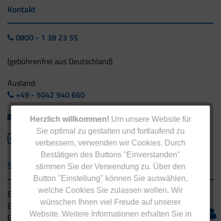
Kontakt
0800 - 1 38 23 55
(gebührenfrei aus Deutschland)
Ausland:
+49 - 5042 940 660
info@eucell.de
Herzlich willkommen!
Um unsere Website für
Sie optimal zu gestalten und fortlaufend zu
verbessern, verwenden wir Cookies. Durch
Bestätigen des Buttons "Einverstanden"
Service & Versand
stimmen Sie der Verwendung zu. Über den
Button "Einstellung" können Sie auswählen,
welche Cookies Sie zulassen wollen. Wir
Eucell Gesundheitsservice
wünschen Ihnen viel Freude auf unserer
Eucell Ernährungscoach
Website. Weitere Informationen erhalten Sie in
Eucell Fitness Coach