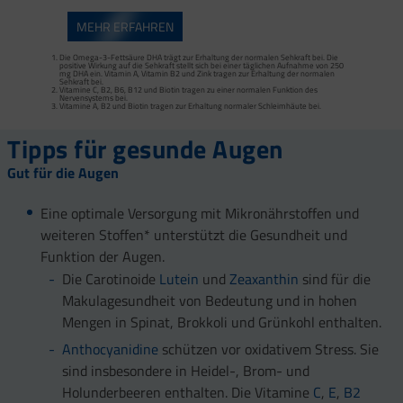
MEHR ERFAHREN
Die Omega-3-Fettsäure DHA trägt zur Erhaltung der normalen Sehkraft bei. Die
positive Wirkung auf die Sehkraft stellt sich bei einer täglichen Aufnahme von 250
mg DHA ein. Vitamin A, Vitamin B2 und Zink tragen zur Erhaltung der normalen
Sehkraft bei.
Vitamine C, B2, B6, B12 und Biotin tragen zu einer normalen Funktion des
Nervensystems bei.
Vitamine A, B2 und Biotin tragen zur Erhaltung normaler Schleimhäute bei.
Tipps für gesunde Augen
Gut für die Augen
Eine optimale Versorgung mit Mikronährstoffen und
weiteren Stoffen* unterstützt die Gesundheit und
Funktion der Augen.
Die Carotinoide
Lutein
und
Zeaxanthin
sind für die
Makulagesundheit von Bedeutung und in hohen
Mengen in Spinat, Brokkoli und Grünkohl enthalten.
Anthocyanidine
schützen vor oxidativem Stress. Sie
sind insbesondere in Heidel-, Brom- und
Holunderbeeren enthalten. Die Vitamine
C
,
E
,
B2