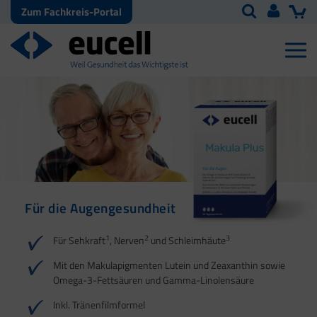
Zum Fachkreis-Portal
Für die Augengesundheit
1
2
3
Für Sehkraft
, Nerven
und Schleimhäute
Mit den Makulapigmenten Lutein und Zeaxanthin sowie
Omega-3-Fettsäuren und Gamma-Linolensäure
Inkl. Tränenfilmformel