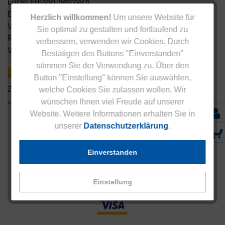
Eucell Ernährungscoach
Eucell Fitness Coach
Herzlich willkommen!
Um unsere Website für
Versandbedingungen
Sie optimal zu gestalten und fortlaufend zu
Rücksendung
verbessern, verwenden wir Cookies. Durch
Versandpartner innerhalb Deutschlands
Bestätigen des Buttons "Einverstanden"
stimmen Sie der Verwendung zu. Über den
Button "Einstellung" können Sie auswählen,
Zahlungsarten
welche Cookies Sie zulassen wollen. Wir
wünschen Ihnen viel Freude auf unserer
Website. Weitere Informationen erhalten Sie in
unserer
Datenschutzerklärung
.
Einverstanden
Einstellung