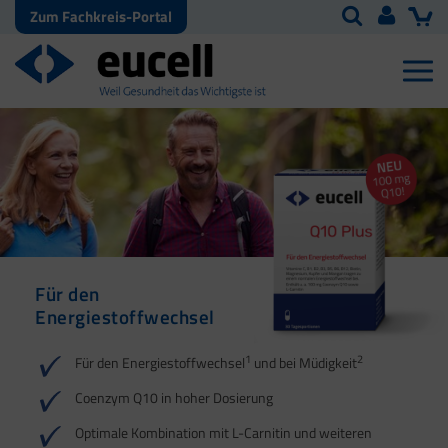
Zum Fachkreis-Portal
Für den
Schützt vor oxidativem
Für die Gewichtszunahme
Für Energie | Herz |
Energiestoffwechsel
Stress | Für Energie
Blutdruck | Muskeln
1
1
1
2
2
3
Für den Energiestoffwechsel
und bei Müdigkeit
2
3
4
1
4
Coenzym Q10 in hoher Dosierung
Optimale Kombination mit L-Carnitin und weiteren