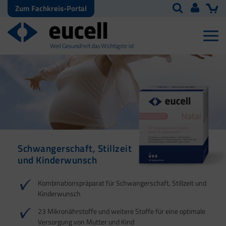
Zum Fachkreis-Portal
Schwangerschaft, Stillzeit
6 Kulturen und Vitamin D
Für Energie | Herz |
Omega-3-Fettsäuren
und Kinderwunsch
Blutdruck | Muskeln
sowie Vitamin D und E
1
1
1
2
2
3
3
Kombinationspräparat für Schwangerschaft, Stillzeit und
4
4
Kinderwunsch
23 Mikronährstoffe und weitere Stoffe für eine optimale
Versorgung von Mutter und Kind