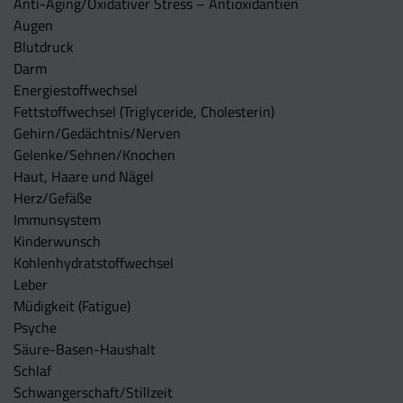
Anti-Aging/Oxidativer Stress – Antioxidantien
Augen
Blutdruck
Darm
Energiestoffwechsel
Fettstoffwechsel (Triglyceride, Cholesterin)
Gehirn/Gedächtnis/Nerven
Gelenke/Sehnen/Knochen
Haut, Haare und Nägel
Herz/Gefäße
Immunsystem
Kinderwunsch
Kohlenhydratstoffwechsel
Leber
Müdigkeit (Fatigue)
Psyche
Säure-Basen-Haushalt
Schlaf
Schwangerschaft/Stillzeit