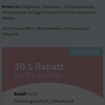
Meiden Sie
Süßigkeiten, Knabbereien, Fertigmayonnaisen,
Fertigdressings, Fertiggerichte sowie frittierte und panierte
Speisen.
Achten Sie bei Milch, Milchprodukten und Käse auf den
Fettgehalt.
Empfehlung
Empfehlung
Empfehlung
Empfehlung
20 % Rabatt
20 % Rabatt
20 % Rabatt
20 % Rabatt
Für Neukunden
Für Neukunden
Für Neukunden
Für Neukunden
Eucell
Eucell
Eucell
Eucell
Natal
Probiot
Magnesium-, Kaliumcitrat Plus
Omega
Schwangerschaft, Stillzeit und
Für die Darmgesundheit
Energie | Herz | Muskeln
Omega-3-Fettsäuren