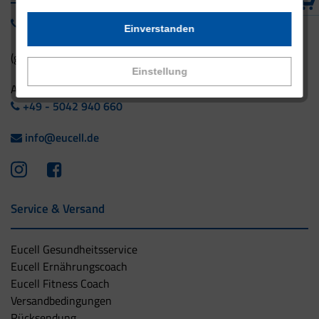
0800 - 1 38 23 55
Einverstanden
(gebührenfrei aus Deutschland)
Einstellung
Ausland:
+49 - 5042 940 660
info@eucell.de
Service & Versand
Eucell Gesundheitsservice
Eucell Ernährungscoach
Eucell Fitness Coach
Versandbedingungen
Rücksendung