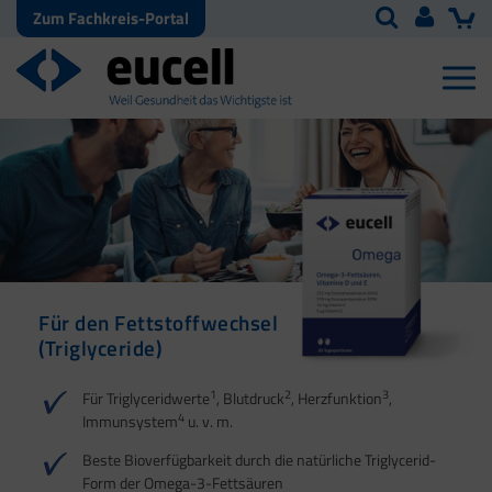
Zum Fachkreis-Portal
Für den Fettstoffwechsel
(Triglyceride)
1
2
3
Für Triglyceridwerte
, Blutdruck
, Herzfunktion
,
4
Immunsystem
u. v. m.
Beste Bioverfügbarkeit durch die natürliche Triglycerid-
Form der Omega-3-Fettsäuren