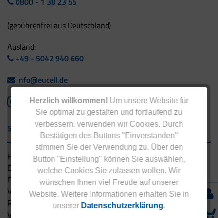
0800 - 1 38 23 55
(gebührenfrei aus Deutschland)
Ausland:
+49 - 5042 940 660
info@eucell.de
Herzlich willkommen!
Um unsere Website für
Sie optimal zu gestalten und fortlaufend zu
verbessern, verwenden wir Cookies. Durch
Service & Versand
Bestätigen des Buttons "Einverstanden"
stimmen Sie der Verwendung zu. Über den
Eucell Gesundheitsservice
Button "Einstellung" können Sie auswählen,
Eucell Ernährungscoach
welche Cookies Sie zulassen wollen. Wir
Eucell Fitness Coach
wünschen Ihnen viel Freude auf unserer
Versandbedingungen
Website. Weitere Informationen erhalten Sie in
Rücksendung
unserer
Datenschutzerklärung
.
Versandpartner innerhalb Deutschlands