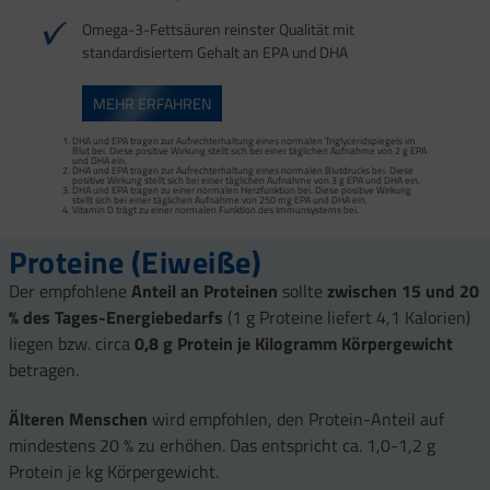
Omega-3-Fettsäuren reinster Qualität mit
standardisiertem Gehalt an EPA und DHA
MEHR ERFAHREN
DHA und EPA tragen zur Aufrechterhaltung eines normalen Triglyceridspiegels im
Blut bei. Diese positive Wirkung stellt sich bei einer täglichen Aufnahme von 2 g EPA
und DHA ein.
DHA und EPA tragen zur Aufrechterhaltung eines normalen Blutdrucks bei. Diese
positive Wirkung stellt sich bei einer täglichen Aufnahme von 3 g EPA und DHA ein.
DHA und EPA tragen zu einer normalen Herzfunktion bei. Diese positive Wirkung
stellt sich bei einer täglichen Aufnahme von 250 mg EPA und DHA ein.
Vitamin D trägt zu einer normalen Funktion des Immunsystems bei.
Proteine (Eiweiße)
Der empfohlene
Anteil an Proteinen
sollte
zwischen 15 und 20
% des Tages-Energiebedarfs
(1 g Proteine liefert 4,1 Kalorien)
liegen bzw. circa
0,8 g Protein je Kilogramm Körpergewicht
betragen.
Älteren Menschen
wird empfohlen, den Protein-Anteil auf
mindestens 20 % zu erhöhen. Das entspricht ca. 1,0-1,2 g
Protein je kg Körpergewicht.