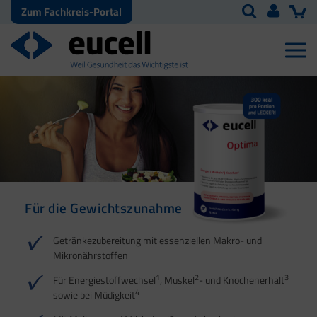
Zum Fachkreis-Portal
Für die Gewichtszunahme
Für den
Energiestoffwechsel
Getränkezubereitung mit essenziellen Makro- und
Mikronährstoffen
1
2
1
2
3
Für Energiestoffwechsel
, Muskel
- und Knochenerhalt
4
sowie bei Müdigkeit