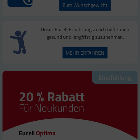
Zum Wunschgewicht
Unser Eucell Ernährungscoach hilft Ihnen
gesund und langfristig zuzunehmen.
MEHR ERFAHREN
Empfehlung
Empfehlung
20 % Rabatt
20 % Rabatt
Für Neukunden
Für Neukunden
Eucell
Eucell
Optima
Q10 Plus