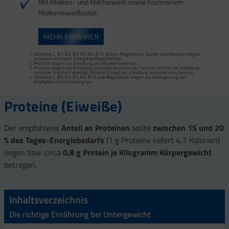
Mit Molken- und Milcheiweiß sowie hochreinem
Molkeneiweißisolat
MEHR ERFAHREN
Vitamine C, B1, B2, B3, B5, B6, B12, Biotin, Magnesium, Kupfer und Mangan tragen
zu einem normalen Energiestoffwechsel bei.
Vitamine C, B2, B3, B5, B6, B12 und Magnesium tragen zur Verringerung von
Vitamine C, B1, B2, B3, B5, B6, B12, Biotin, Magnesium, Kupfer und Mangan tragen
Müdigkeit und Ermüdung bei.
zu einem normalen Energiestoffwechsel bei.
Proteine tragen zur Erhaltung von Muskelmasse bei.
Proteine tragen zur Erhaltung normaler Knochen bei. Calcium wird für die Erhaltung
normaler Knochen benötigt. Vitamin D trägt zur Erhaltung normaler Knochen bei.
Vitamine C, B2, B3, B5, B6, B12 und Magnesium tragen zur Verringerung von
Müdigkeit und Ermüdung bei.
Proteine (Eiweiße)
Der empfohlene
Anteil an Proteinen
sollte
zwischen 15 und 20
% des Tages-Energiebedarfs
(1 g Proteine liefert 4,1 Kalorien)
liegen bzw. circa
0,8 g Protein je Kilogramm Körpergewicht
betragen.
Inhaltsverzeichnis
Die richtige Ernährung bei Untergewicht