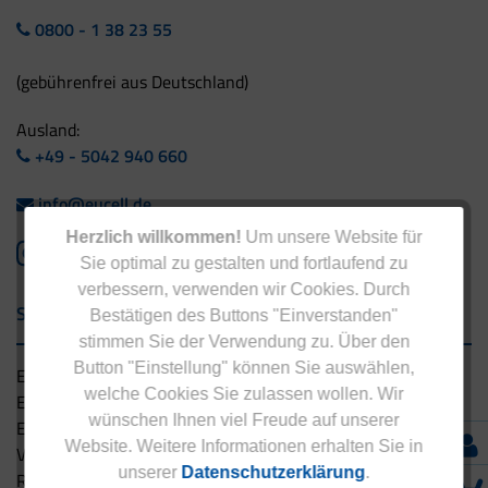
0800 - 1 38 23 55
(gebührenfrei aus Deutschland)
Ausland:
+49 - 5042 940 660
info@eucell.de
Herzlich willkommen!
Um unsere Website für
Sie optimal zu gestalten und fortlaufend zu
verbessern, verwenden wir Cookies. Durch
Service & Versand
Bestätigen des Buttons "Einverstanden"
stimmen Sie der Verwendung zu. Über den
Button "Einstellung" können Sie auswählen,
Eucell Gesundheitsservice
welche Cookies Sie zulassen wollen. Wir
Eucell Ernährungscoach
wünschen Ihnen viel Freude auf unserer
Eucell Fitness Coach
Website. Weitere Informationen erhalten Sie in
Versandbedingungen
unserer
Datenschutzerklärung
.
Rücksendung