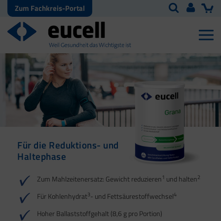
Zum Fachkreis-Portal
Für die Reduktions- und
Für die Reduktions- und
Haltephase
Haltephase
1
1
2
2
Zum Mahlzeitenersatz: Gewicht reduzieren
und halten
3
3
4
4
Für Kohlenhydrat
- und Fettsäurestoffwechsel
5
Hoher Ballaststoffgehalt (8,6 g pro Portion)