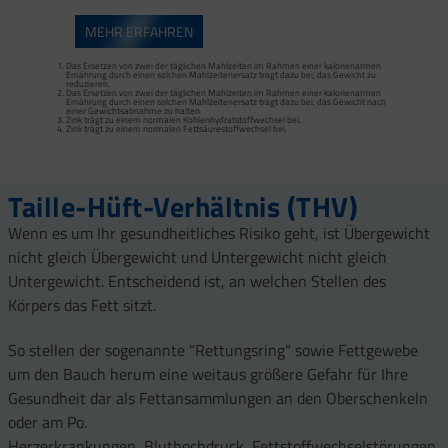
MEHR ERFAHREN
Das Ersetzen von zwei der täglichen Mahlzeiten im Rahmen einer kalorienarmen
Ernährung durch einen solchen Mahlzeitenersatz trägt dazu bei, das Gewicht zu
reduzieren.
Das Ersetzen von zwei der täglichen Mahlzeiten im Rahmen einer kalorienarmen
Das Ersetzen von zwei der täglichen Mahlzeiten im Rahmen einer kalorienarmen
Ernährung durch einen solchen Mahlzeitenersatz trägt dazu bei, das Gewicht zu
Ernährung durch einen solchen Mahlzeitenersatz trägt dazu bei, das Gewicht nach
reduzieren.
einer Gewichtsabnahme zu halten.
Das Ersetzen von zwei der täglichen Mahlzeiten im Rahmen einer kalorienarmen
Zink trägt zu einem normalen Kohlenhydratstoffwechsel bei.
Ernährung durch einen solchen Mahlzeitenersatz trägt dazu bei, das Gewicht nach
Zink trägt zu einem normalen Fettsäurestoffwechsel bei.
einer Gewichtsabnahme zu halten.
Zink trägt zu einem normalen Kohlenhydratstoffwechsel bei.
Zink trägt zu einem normalen Fettsäurestoffwechsel bei.
Proteine tragen zur Erhaltung von Muskelmasse bei.
Taille-Hüft-Verhältnis (THV)
Wenn es um Ihr gesundheitliches Risiko geht, ist Übergewicht
nicht gleich Übergewicht und Untergewicht nicht gleich
Untergewicht. Entscheidend ist, an welchen Stellen des
Körpers das Fett sitzt.
So stellen der sogenannte "Rettungsring" sowie Fettgewebe
um den Bauch herum eine weitaus größere Gefahr für Ihre
Gesundheit dar als Fettansammlungen an den Oberschenkeln
oder am Po.
Herzerkrankungen, Bluthochdruck, Fettstoffwechselstörungen,