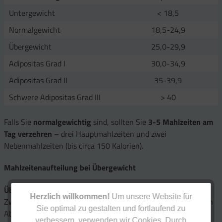
Untergewicht
< 18,5
Normalgewicht
18,5-24,9
Übergewicht
25,0-29,9
Adipositas Grad I
30,0-34,9
Adipositas Grad II
35-39,9
Schwere Adipositas Grad III
> 40
Falls Sie
normalgewichtig
sind, sollten Sie
3-5 Mahlzeiten am
Tag verzehren
– drei Hauptmahlzeiten und zwei
Nebenmahlzeiten (bis circa 150 Kalorien).
Mahlzeitenaufteilung bei Übergewicht
Übergewichtigen werden 3 Mahlzeiten am Tag empfohlen.
Herzlich willkommen!
Um unsere Website für
Zwischen den Mahlzeiten sollten jeweils vier bis fünf Stunden
Sie optimal zu gestalten und fortlaufend zu
Abstand liegen, damit der Insulinspiegel nach den Mahlzeiten
verbessern, verwenden wir Cookies. Durch