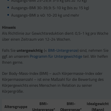
Ausgangs-BMI 25-29,9: 3-5 kg (bis zu 10 kg)
Ausgangs-BMI 30-39,9: 5-10 kg (bis zu 15 kg)
Ausgangs-BMI ≥ 40: 10-20 kg und mehr
Hinweis
Als Richtlinie zur Gewichtsreduktion dient: 0,5-1 kg pro Woche
über einen Zeitraum von 12-24 Wochen.
Falls Sie
untergewichtig
(<
BMI-Untergrenze
) sind, nehmen Sie
ggf. an unserem
Programm für Untergewichtige
teil. Wir helfen
Ihnen gerne.
Der Body-Mass-Index (BMI) – auch Körpermasse-Index oder
Körpermassenzahl – ist eine Maßzahl für die Bewertung des
Körpergewichts eines Menschen in Relation zu seiner
Körpergröße.
BMI-
BMI-
Idealgewicht
Altersgruppe
Untergrenze*
Obergrenze*
(Mann)