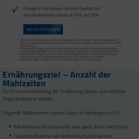
Omega-3-Fettsäuren reinster Qualität mit
standardisiertem Gehalt an EPA und DHA
MEHR ERFAHREN
DHA und EPA tragen zur Aufrechterhaltung eines normalen Triglyceridspiegels im
Blut bei. Diese positive Wirkung stellt sich bei einer täglichen Aufnahme von 2 g EPA
und DHA ein.
DHA und EPA tragen zur Aufrechterhaltung eines normalen Blutdrucks bei. Diese
positive Wirkung stellt sich bei einer täglichen Aufnahme von 3 g EPA und DHA ein.
DHA und EPA tragen zu einer normalen Herzfunktion bei. Diese positive Wirkung
stellt sich bei einer täglichen Aufnahme von 250 mg EPA und DHA ein.
Vitamin D trägt zu einer normalen Funktion des Immunsystems bei.
Ernährungsziel – Anzahl der
Mahlzeiten
Durch eine Umstellung der Ernährung lassen sich erhöhte
Triglyceridwerte senken.
Folgende Maßnahmen stehen dabei im Vordergrund [1]:
Alkoholkonsum reduzieren bzw. ganz drauf verzichten
Gesamtaufnahme von Kohlenhydraten senken