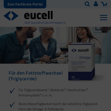
Zum Fachkreis-Portal
Für den Fettstoffwechsel
(Triglyceride)
1
2
3
Für Triglyceridwerte
, Blutdruck
, Herzfunktion
,
4
Immunsystem
u. v. m.
Beste Bioverfügbarkeit durch die natürliche Triglycerid-
Form der Omega-3-Fettsäuren