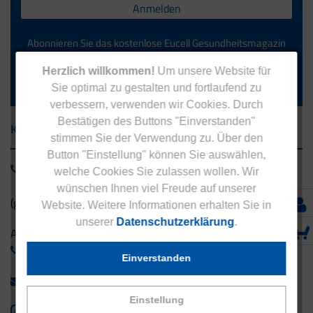
Anmelden
Abonnieren Sie das kostenlose Eucell Gesundheitsmagazin
und verpassen Sie keine Neuigkeiten aus dem Eucell Shop.
Herzlich willkommen!
Um unsere Website für
Die Abmeldung ist jederzeit möglich.
Sie optimal zu gestalten und fortlaufend zu
verbessern, verwenden wir Cookies. Durch
Bestätigen des Buttons "Einverstanden"
Kontakt
stimmen Sie der Verwendung zu. Über den
Button "Einstellung" können Sie auswählen,
0800 - 1 38 23 55
welche Cookies Sie zulassen wollen. Wir
wünschen Ihnen viel Freude auf unserer
(gebührenfrei aus Deutschland)
Website. Weitere Informationen erhalten Sie in
unserer
Datenschutzerklärung
.
Ausland:
+49 - 5042 940 660
Einverstanden
info@eucell.de
Einstellung