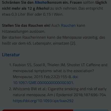
Schränken Sie den
Alkohol
konsum ein.
Frauen
sollten
täglich
nicht mehr als 12 g Alkohol
zu sich nehmen. Das entspricht
etwa 0,3 Liter Bier oder 0,15 l Wein.
Stellen Sie das Rauchen ein!
Auch
Rauchen
kann
Hitzewallungen auslösen.
Bei starken Raucherinnen kann die Menopause vorzeitig, das
heißt vor dem 45. Lebensjahr, einsetzen [2].
Literatur
Faubion SS, Sood R, Thielen JM, Shuster LT: Caffeine and
menopausal symptoms: what is the association?
Menopause. 2015 Feb;22(2):155-8.
doi:
10.1097/GME.0000000000000301.
Whitcomb BW et al.: Cigarette smoking and risk of early
natural menopause. Am J Epidemiol 2018;187:696-704
https://doi.org/10.1093/aje/kwx292