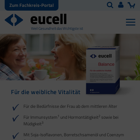
Zum Fachkreis-Portal
Für die weibliche Vitalität
Für die Bedürfnisse der Frau ab dem mittleren Alter
1
2
Für Immunsystem
und Hormontätigkeit
sowie bei
3
Müdigkeit
Mit Soja-Isoflavonen, Borretschsamenöl und Coenzym