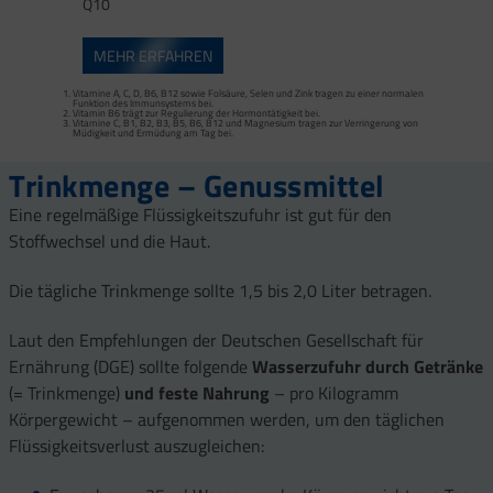
Q10
MEHR ERFAHREN
Vitamine A, C, D, B6, B12 sowie Folsäure, Selen und Zink tragen zu einer normalen
Funktion des Immunsystems bei.
Vitamin B6 trägt zur Regulierung der Hormontätigkeit bei.
Vitamine C, B1, B2, B3, B5, B6, B12 und Magnesium tragen zur Verringerung von
Müdigkeit und Ermüdung am Tag bei.
Trinkmenge – Genussmittel
Eine regelmäßige Flüssigkeitszufuhr ist gut für den
Stoffwechsel und die Haut.
Die tägliche Trinkmenge sollte 1,5 bis 2,0 Liter betragen.
Laut den Empfehlungen der Deutschen Gesellschaft für
Ernährung (DGE) sollte folgende
Wasserzufuhr durch Getränke
(= Trinkmenge)
und feste Nahrung
– pro Kilogramm
Körpergewicht – aufgenommen werden, um den täglichen
Flüssigkeitsverlust auszugleichen: