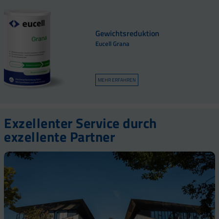
Gewichtsreduktion
Eucell Grana
MEHR ERFAHREN
Exzellenter Service durch
exzellente Partner