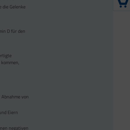
e die Gelenke
min D für den
rtigte
tz kommen,
er Abnahme von
und Eiern
inen negativen