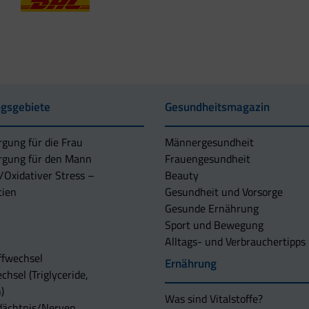
gsgebiete
Gesundheitsmagazin
rgung für die Frau
Männergesundheit
rgung für den Mann
Frauengesundheit
/Oxidativer Stress –
Beauty
tien
Gesundheit und Vorsorge
Gesunde Ernährung
Sport und Bewegung
Alltags- und Verbrauchertipps
ffwechsel
Ernährung
chsel (Triglyceride,
)
Was sind Vitalstoffe?
dächtnis/Nerven