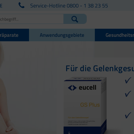
€
Service-Hotline 0800 - 1 38 23 55
räparate
Anwendungsgebiete
Gesundheits
Für Sehnen, Bände
Für die Knochenge
Für die Gelenkges