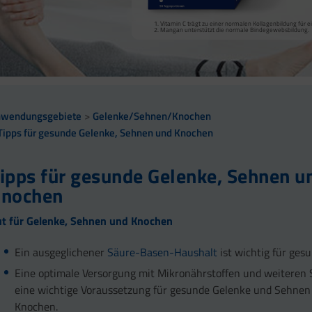
Vitamin C trägt zu einer normalen Kollagenbildung für e
Calcium, Vitamin D, Magnesium, Mangan, Zink und Vitam
Mangan unterstützt die normale Bindegewebsbildung.
Mangan trägt zur normalen Bindegewebsbildung und Ku
Mangan trägt zu einer normalen Bindegewebsbildung u
zählen zum Bindegewebe.
Vitamin C trägt zur normalen Kollagenbildung bei.
nwendungsgebiete
Gelenke/Sehnen/Knochen
Tipps für gesunde Gelenke, Sehnen und Knochen
ipps für gesunde Gelenke, Sehnen u
nochen
t für Gelenke, Sehnen und Knochen
Ein ausgeglichener
Säure-Basen-Haushalt
ist wichtig für ges
Eine optimale Versorgung mit Mikronährstoffen und weiteren S
eine wichtige Voraussetzung für gesunde Gelenke und Sehnen
Knochen.