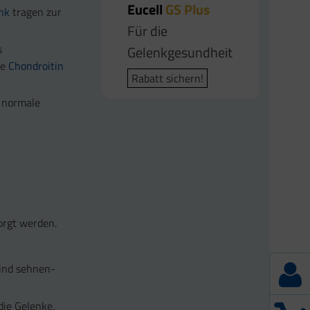
Eucell
GS Plus
nk
tragen zur
Eucell
Eucell
Tendo
Osteo
Für die
Für die Sehnen
Für die
s
Gelenkgesundheit
Knochengesundheit
ne
Chondroitin
Rabatt sichern!
Rabatt sichern!
Rabatt sichern!
e normale
orgt werden.
ind sehnen-
die Gelenke.