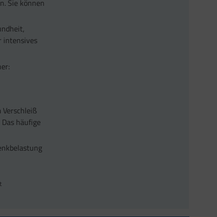
en. Sie können
undheit,
 intensives
er:
 Verschleiß
 Das häufige
lenkbelastung
t