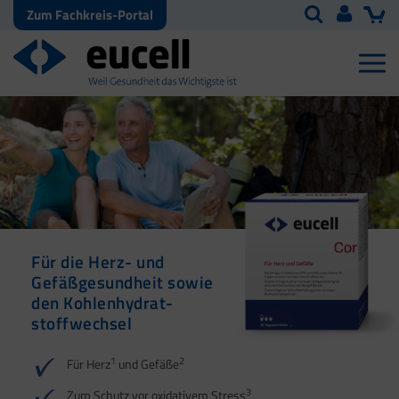
Zum Fachkreis-Portal
Für die Herz- und
Gefäßgesundheit sowie
den Kohlenhydrat­
stoffwechsel
1
2
Für Herz
und Gefäße
3
Zum Schutz vor oxidativem Stress