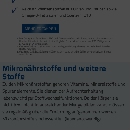
Reich an Pflanzenstoffen aus Oliven und Trauben sowie
Omega-3-Fettsäuren und Coenzym Q10
MEHR ERFAHREN
Die Omega-3-Fettsäuren EPA und DHA sowie Vitamin B1 tragen zu einer normalen
Herzfunktion bei. Hierbei ist eine tägliche Gesamtaufnahme von 250 Milligramm
EPA und DHA erforderlich.
Vitamin C trägt zu einer normalen Kollagenbildung für eine normale Funktion der
Blutgefäße bei.
Vitamine C, E, B2, Selen und Zink tragen dazu bei, die Zellen vor oxidativem Stress
zu schützen.
Mikronährstoffe und weitere
Stoffe
Zu den Mikronährstoffen gehören Vitamine, Mineralstoffe und
Spurenelemente. Sie dienen der Aufrechterhaltung
lebenswichtiger Stoffwechselfunktionen. Da der Körper sie
nicht bzw. nicht in ausreichender Menge bilden kann, müssen
sie regelmäßig über die Ernährung aufgenommen werden.
Mikronährstoffe sind essentiell (lebensnotwendig).