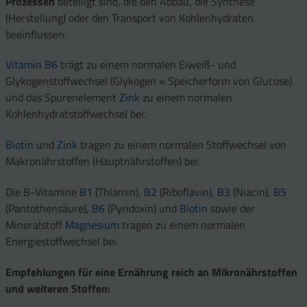
Prozessen
beteiligt sind, die den Abbau, die Synthese
(Herstellung) oder den Transport von Kohlenhydraten
beeinflussen.
Vitamin B6
trägt zu einem normalen Eiweiß- und
Glykogenstoffwechsel (Glykogen = Speicherform von Glucose)
und das Spurenelement
Zink
zu einem normalen
Kohlenhydratstoffwechsel bei.
Biotin
und
Zink
tragen zu einem normalen Stoffwechsel von
Makronährstoffen (Hauptnährstoffen) bei.
Die B-Vitamine
B1
(Thiamin),
B2
(Riboflavin),
B3
(Niacin),
B5
(Pantothensäure),
B6
(Pyridoxin) und
Biotin
sowie der
Mineralstoff
Magnesium
tragen zu einem normalen
Energiestoffwechsel bei.
Empfehlungen für eine Ernährung reich an Mikronährstoffen
und weiteren Stoffen: