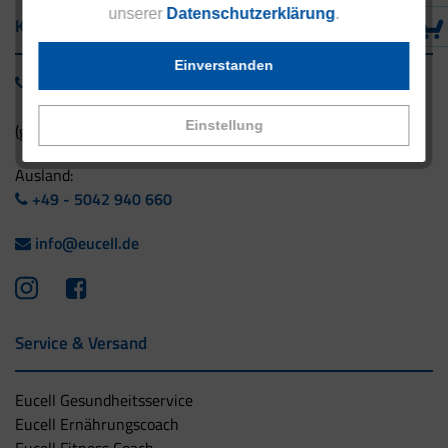
unserer
Datenschutzerklärung
.
Kontakt
Einverstanden
0800 - 1 38 23 55
Einstellung
(gebührenfrei aus Deutschland)
Ausland:
+49 - 5042 940 660
info@eucell.de
Service & Versand
Eucell Gesundheitsservice
Eucell Ernährungscoach
Eucell Fitness Coach