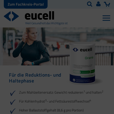
Zum Fachkreis-Portal
Für die Reduktions- und
Für die Reduktions- und
Haltephase
Haltephase
1
1
2
2
Zum Mahlzeitenersatz: Gewicht reduzieren
und halten
3
3
4
4
Für Kohlenhydrat
- und Fettsäurestoffwechsel
5
Hoher Ballaststoffgehalt (8,6 g pro Portion)