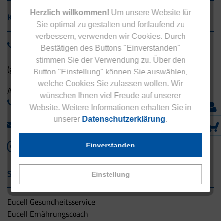
Herzlich willkommen!
Um unsere Website für
Kontakt
Sie optimal zu gestalten und fortlaufend zu
verbessern, verwenden wir Cookies. Durch
0800 - 1 38 23 55
Bestätigen des Buttons "Einverstanden"
stimmen Sie der Verwendung zu. Über den
(gebührenfrei aus Deutschland)
Button "Einstellung" können Sie auswählen,
welche Cookies Sie zulassen wollen. Wir
Ausland:
wünschen Ihnen viel Freude auf unserer
+49 - 5042 940 660
Website. Weitere Informationen erhalten Sie in
unserer
Datenschutzerklärung
.
info@eucell.de
Einverstanden
Service & Versand
Einstellung
Eucell Gesundheitsservice
Eucell Ernährungscoach