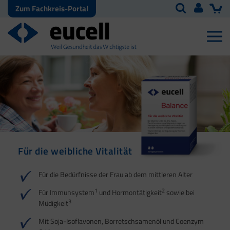
Zum Fachkreis-Portal
Für die weibliche Vitalität
Für die Bedürfnisse der Frau ab dem mittleren Alter
1
2
Für Immunsystem
und Hormontätigkeit
sowie bei
3
Müdigkeit
Mit Soja-Isoflavonen, Borretschsamenöl und Coenzym