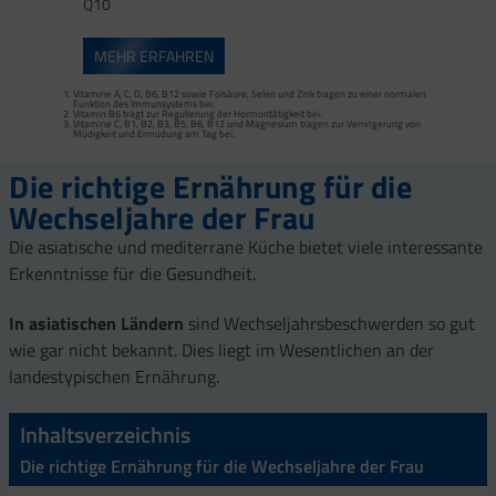
Q10
MEHR ERFAHREN
Vitamine A, C, D, B6, B12 sowie Folsäure, Selen und Zink tragen zu einer normalen
Funktion des Immunsystems bei.
Vitamin B6 trägt zur Regulierung der Hormontätigkeit bei.
Vitamine C, B1, B2, B3, B5, B6, B12 und Magnesium tragen zur Verringerung von
Müdigkeit und Ermüdung am Tag bei.
Die richtige Ernährung für die
Wechseljahre der Frau
Die asiatische und mediterrane Küche bietet viele interessante
Erkenntnisse für die Gesundheit.
In asiatischen Ländern
sind Wechseljahrsbeschwerden so gut
wie gar nicht bekannt. Dies liegt im Wesentlichen an der
landestypischen Ernährung.
Inhaltsverzeichnis
Die richtige Ernährung für die Wechseljahre der Frau