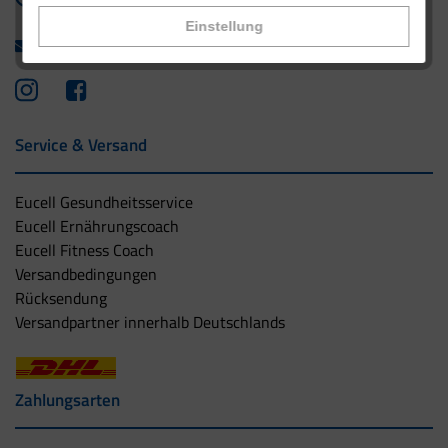
+49 - 5042 940 660
Einstellung
info@eucell.de
Service & Versand
Eucell Gesundheitsservice
Eucell Ernährungscoach
Eucell Fitness Coach
Versandbedingungen
Rücksendung
Versandpartner innerhalb Deutschlands
Zahlungsarten