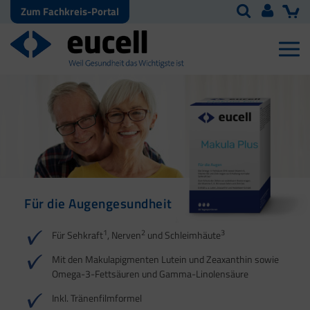
Zum Fachkreis-Portal
Für die Augengesundheit
1
2
3
Für Sehkraft
, Nerven
und Schleimhäute
Mit den Makulapigmenten Lutein und Zeaxanthin sowie
Omega-3-Fettsäuren und Gamma-Linolensäure
Inkl. Tränenfilmformel