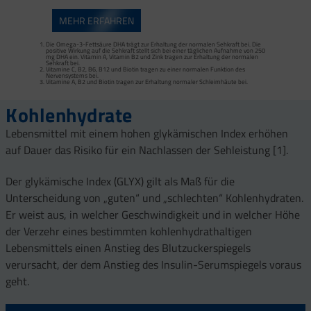
MEHR ERFAHREN
Die Omega-3-Fettsäure DHA trägt zur Erhaltung der normalen Sehkraft bei. Die
positive Wirkung auf die Sehkraft stellt sich bei einer täglichen Aufnahme von 250
mg DHA ein. Vitamin A, Vitamin B2 und Zink tragen zur Erhaltung der normalen
Sehkraft bei.
Vitamine C, B2, B6, B12 und Biotin tragen zu einer normalen Funktion des
Nervensystems bei.
Vitamine A, B2 und Biotin tragen zur Erhaltung normaler Schleimhäute bei.
Kohlenhydrate
Lebensmittel mit einem hohen glykämischen Index erhöhen
auf Dauer das Risiko für ein Nachlassen der Sehleistung [1].
Der glykämische Index (GLYX) gilt als Maß für die
Unterscheidung von „guten“ und „schlechten“ Kohlenhydraten.
Er weist aus, in welcher Geschwindigkeit und in welcher Höhe
der Verzehr eines bestimmten kohlenhydrathaltigen
Lebensmittels einen Anstieg des Blutzuckerspiegels
verursacht, der dem Anstieg des Insulin-Serumspiegels voraus
geht.