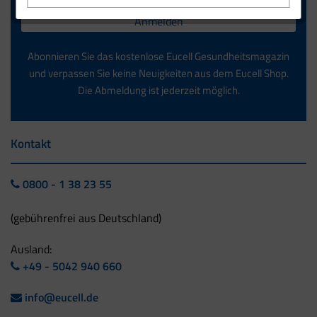
Anmelden
Abonnieren Sie das kostenlose Eucell Gesundheitsmagazin
und verpassen Sie keine Neuigkeiten aus dem Eucell Shop.
Die Abmeldung ist jederzeit möglich.
Kontakt
0800 - 1 38 23 55
(gebührenfrei aus Deutschland)
Ausland:
+49 - 5042 940 660
info@eucell.de