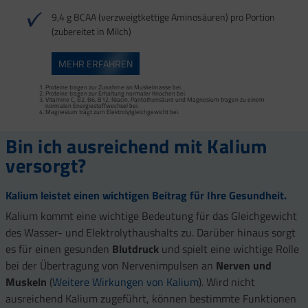
9,4 g BCAA (verzweigtkettige Aminosäuren) pro Portion
(zubereitet in Milch)
Mangan trägt zur normalen Bindegewebsbildung und Kupfer zur Erhaltung von
Vitamine C, B1, B2, B3, B5, B6, B12, Biotin, Magnesium, Kupfer und Mangan tragen
MEHR ERFAHREN
normalem Bindegewebe bei. Sehnen, Bänder und Faszien zählen zum
zu einem normalen Energiestoffwechsel bei.
Bindegewebe.
Vitamine C, B2, B3, B5, B6, B12 und Magnesium tragen zur Verringerung von
Vitamin C trägt zur normalen Kollagenbildung bei.
Müdigkeit und Ermüdung bei.
Proteine tragen zur Zunahme an Muskelmasse bei.
Magnesium, Vitamine B1, B6, B12 tragen zu einem normalen Energiestoffwechsel
Proteine tragen zur Erhaltung normaler Knochen bei.
bei.
Vitamine C, B2, B6, B12, Niacin, Pantothensäure und Magnesium tragen zu einem
Vitamin B1 trägt zu einer normalen Herzfunktion bei.
normalen Energiestoffwechsel bei.
Kalium trägt zur Aufrechterhaltung eines normalen Blutdrucks bei.
Magnesium trägt zum Elektrolytgleichgewicht bei.
Kalium, Magnesium und Vitamin D tragen zu einer normalen Muskelfunktion bei.
Bin ich ausreichend mit Kalium
versorgt?
Kalium leistet einen wichtigen Beitrag für Ihre Gesundheit.
Kalium kommt eine wichtige Bedeutung für das Gleichgewicht
des Wasser- und Elektrolythaushalts zu. Darüber hinaus sorgt
es für einen gesunden
Blutdruck
und spielt eine wichtige Rolle
bei der Übertragung von Nervenimpulsen an
Nerven und
Muskeln
(
Weitere Wirkungen von Kalium
). Wird nicht
ausreichend Kalium zugeführt, können bestimmte Funktionen