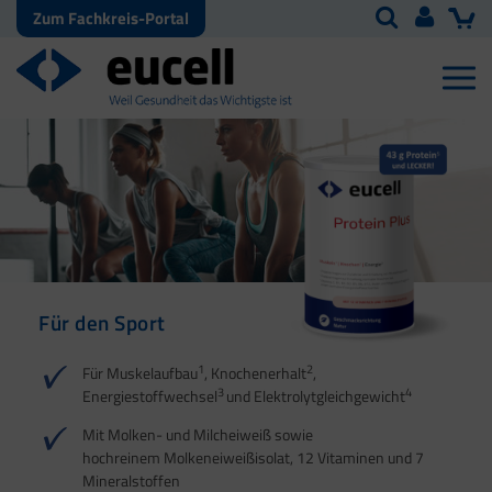
Zum Fachkreis-Portal
Für den Sport
Für Energie | Herz |
Für Sehnen, Bänder und
Für den
Blutdruck | Muskeln
Faszien
Energiestoffwechsel
1
2
Für Muskelaufbau
, Knochenerhalt
,
3
4
Energiestoffwechsel
und Elektrolytgleichgewicht
1
1
2
2
3
1
4
Mit Molken- und Milcheiweiß sowie
2
hochreinem Molkeneiweißisolat, 12 Vitaminen und 7
Mineralstoffen