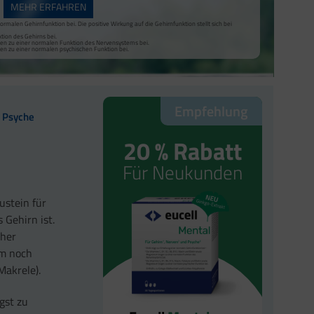
MEHR ERFAHREN
malen Gehirnfunktion bei. Die positive Wirkung auf die Gehirnfunktion stellt sich bei
tion des Gehirns bei.
gen zu einer normalen Funktion des Nervensystems bei.
en zu einer normalen psychischen Funktion bei.
Empfehlung
e Psyche
20 % Rabatt
Für Neukunden
ustein für
 Gehirn ist.
oher
em noch
Makrele).
gst zu