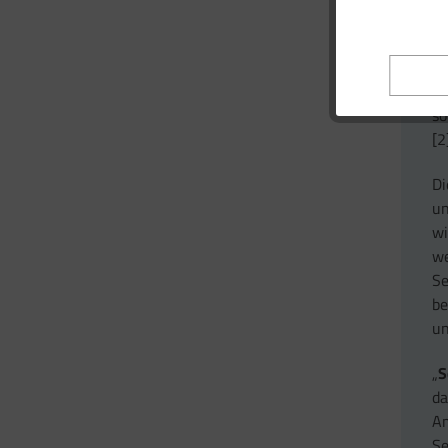
od
Ei
di
so
[2
Di
u
wi
we
Se
be
un
„
S
da
Am
Se