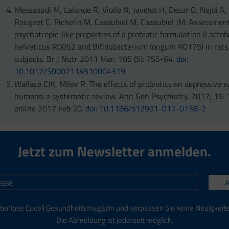
Messaoudi M, Lalonde R, Violle N, Javelot H, Desor D, Nejdi A, 
Rougeot C, Pichelin M, Cazaubiel M, Cazaubiel JM: Assessment
psychotropic-like properties of a probiotic formulation (Lactob
helveticus R0052 and Bifidobacterium longum R0175) in rat
subjects. Br J Nutr 2011 Mar; 105 (5): 755-64.
doi:
10.1017/S0007114510004319
Wallace CJK, Milev R: The effects of probiotics on depressive
humans: a systematic review. Ann Gen Psychiatry. 2017; 16: 
online 2017 Feb 20.
doi: 10.1186/s12991-017-0138-2
Jetzt zum Newsletter anmelden.
tenlose Eucell Gesundheitsmagazin und verpassen Sie keine Neuigkeit
Die Abmeldung ist jederzeit möglich.