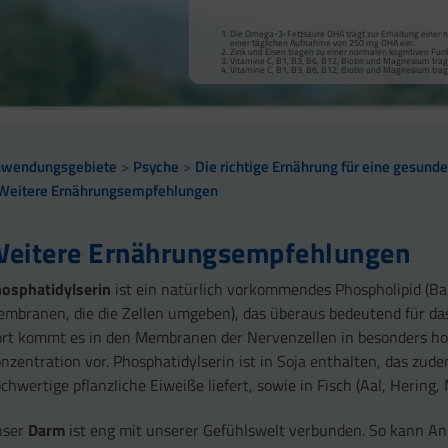
Die Omega-3-Fettsäure DHA trägt zur Erhaltung einer nor
einer täglichen Aufnahme von 250 mg DHA ein.
Zink und Eisen tragen zu einer normalen kognitiven Funk
Vitamine C, B1, B3, B6, B12, Biotin und Magnesium tra
Vitamine C, B1, B3, B6, B12, Biotin und Magnesium trag
nwendungsgebiete
Psyche
Die richtige Ernährung für eine gesund
Weitere Ernährungsempfehlungen
eitere Ernährungsempfehlungen
osphatidylserin
ist ein natürlich vorkommendes Phospholipid (Ba
mbranen, die die Zellen umgeben), das überaus bedeutend für das
rt kommt es in den Membranen der Nervenzellen in besonders h
nzentration vor. Phosphatidylserin ist in Soja enthalten, das zud
chwertige pflanzliche Eiweiße liefert, sowie in Fisch (Aal, Hering, 
nser
Darm
ist eng mit unserer Gefühlswelt verbunden. So kann An