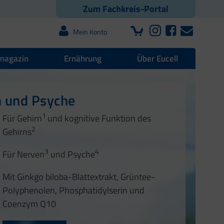
Zum Fachkreis-Portal
Mein Konto
magazin
Ernährung
Über Eucell
n und Psyche
1
Für Gehirn
und kognitive Funktion des
2
Gehirns
3
4
Für Nerven
und Psyche
Mit Ginkgo biloba-Blattextrakt, Grüntee-
Polyphenolen, Phosphatidylserin und
Coenzym Q10