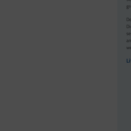
gr
De
Di
se
an
we
L