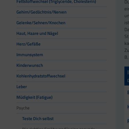
Fettstoffwechsel (Triglyceride, Cholesterin)
Du
ei
Gehirn/Gedächtnis/Nerven
un
is
Gelenke/Sehnen/Knochen
Da
Haut, Haare und Nägel
St
ka
Herz/Gefäße
Zu
Immunsystem
B.
Kinderwunsch
Kohlenhydratstoffwechsel
Leber
Müdigkeit (Fatigue)
Psyche
Teste Dich selbst