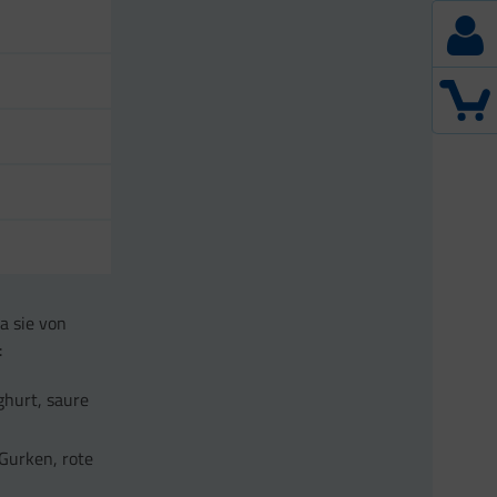
a sie von
:
ghurt, saure
Gurken, rote