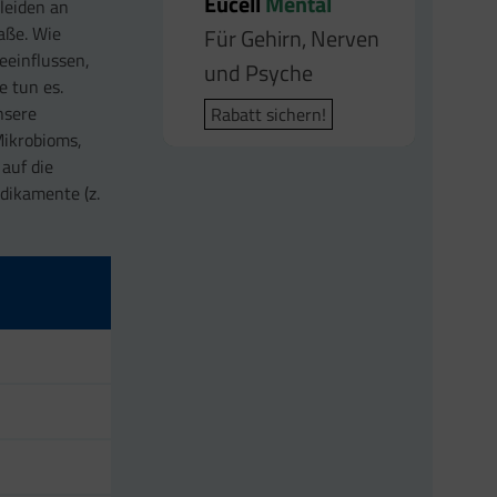
Eucell
Mental
leiden an
aße. Wie
Für Gehirn, Nerven
eeinflussen,
und Psyche
e tun es.
nsere
Rabatt sichern!
Mikrobioms,
auf die
dikamente (z.