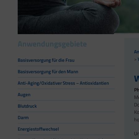
Anwendungsgebiete
A
Basisversorgung für die Frau
Basisversorgung für den Mann
W
Anti-Aging/Oxidativer Stress – Antioxidantien
Ph
Augen
Me
Do
Blutdruck
Ko
Darm
ho
Energiestoffwechsel
U