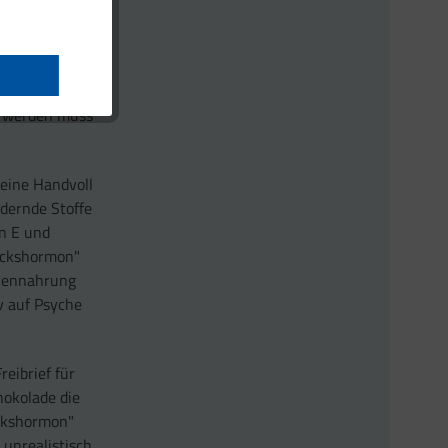
en nicht nur
kterien,
t werden muss
 eine Handvoll
rdernde Stoffe
in E und
lückshormon"
rvennahrung
iv auf Psyche
reibrief für
hokolade die
ückshormon"
 unrealistisch