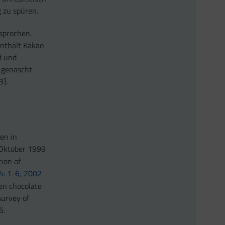
 zu spüren.
sprochen.
enthält Kakao
d und
e genascht
3].
en in
 Oktober 1999
tion of
24: 1-6, 2002
een chocolate
survey of
5.