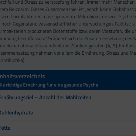
rchfall und Stress zu Verstopfung führen. Immer mehr Menschen 
nem Reizdarm. Dieses Zusammenspiel ist jedoch keine Einbahnstr
sere Darmbakterien, das sogenannte Mikrobiom, unsere Psyche b
t noch Gegenstand wissenschaftlicher Untersuchungen. Fakt ist: si
rmbakterien produzieren Botenstoffe bzw. deren Vorstufen, die u
immung beeinflussen. Verändert sich die Zusammensetzung des 
nn die emotionale Gesundheit ins Wanken geraten [4, 5]. Einfluss 
sammensetzung nehmen vor allem die Ernährung, Stress und Me
 Antibiotika).
Inhaltsverzeichnis
Die richtige Ernährung für eine gesunde Psyche
Ernährungsziel – Anzahl der Mahlzeiten
Kohlenhydrate
Fette