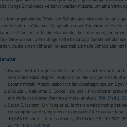
oße Menge Schokolade verzehrt werden müsste, um eine Wirkung
r stimmungshebende Effekt der Schokolade wird dem Kakao zuge
eser enthält die Alkaloide Theophyllin sowie Theobromin. Zudem 
kundäre Pflanzenstoffe, die Flavonoide, die entzündungshemmen
tioxidativ wirken. Demzufolge sollte bevorzugt dunkle Schokolad
rden, da sie einen höheren Kakaoanteil als helle Schokolade hat [
iteratur
Bundesinstitut für gesundheitlichen Verbraucherschutz und
Veterinärmedizin (BgVV): Probiotische Mikroorganismenkultur
Lebensmitteln. Abschlussbericht der Arbeitsgruppe am BgVV
D'Souza L, Rajkumar C, Cooke J, Bulpitt J: Probiotics in preven
antibiotic associated diarrhoea: meta-analysis.
Brit. Med. J. 3
Sarah E. Jackson, Lin Yang et al.: Is there a relationship betw
consumption and symptoms of depression? A cross‐sectional 
13,626 US adults. Depress Anxiety 2019 Oct; 36 (10): 987-99
doi:10.1002/da.22950