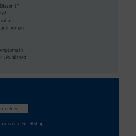
Bisson JF,
 of
acillus
s and human
 symptoms in
14. Published
Anmelden
en aus dem Eucell Shop.