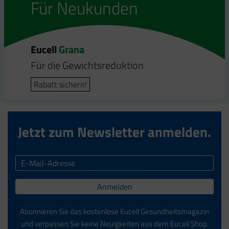
Für Neukunden
Für Neukunden
Eucell
Eucell
Grana
Bodyfit
Für die Gewichtsreduktion
Für die Gewichtsreduktion
Rabatt sichern!
Rabatt sichern!
Jetzt zum Newsletter anmelden.
Anmelden
Abonnieren Sie das kostenlose Eucell Gesundheitsmagazin
und verpassen Sie keine Neuigkeiten aus dem Eucell Shop.