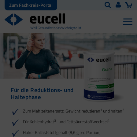
Zum Fachkreis-Portal
Für die Reduktions- und
Für die Reduktions- und
Haltephase
Haltephase
1
1
2
2
Zum Mahlzeitenersatz: Gewicht reduzieren
und halten
3
3
4
4
Für Kohlenhydrat
- und Fettsäurestoffwechsel
5
Hoher Ballaststoffgehalt (8,6 g pro Portion)