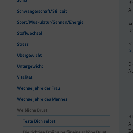
Schlaf
Br
An
Schwangerschaft/Stillzeit
Sport/Muskulatur/Sehnen/Energie
Er
Un
Stoffwechsel
Fa
Stress
A
Übergewicht
Di
Untergewicht
Au
Vitalität
Wechseljahre der Frau
Wechseljahre des Mannes
Weibliche Brust
H
Teste Dich selbst
Al
Ze
Die richtige Ernährung für eine schöne Brust