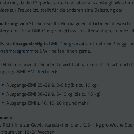
üste mit, da der Körperfettanteil dort ebenfalls ansteigt. Was für 
lass zur Freude ist, stellt für die anderen eine Belastung dar.
nährungsziel:
Streben Sie Ihr Normalgewicht (= Gewicht zwische
tergrenze bzw. BMI-Obergrenze) bzw. Ihr altersentsprechendes Id
lls Sie
übergewichtig
(>
BMI-Obergrenze
) sind, nehmen Sie ggf. 
bnehmprogramm
teil. Wir helfen Ihnen gerne.
e Höhe der anzustrebenden Gewichtsabnahme richtet sich nach 
sgangs-BMI (
BMI-Rechner
):
Ausgangs-BMI 25-29,9: 3-5 kg (bis zu 10 kg)
Ausgangs-BMI 30-39,9: 5-10 kg (bis zu 15 kg)
Ausgangs-BMI ≥ 40: 10-20 kg und mehr
inweis
s Richtlinie zur Gewichtsreduktion dient: 0,5-1 kg pro Woche übe
itraum von 12-24 Wochen.