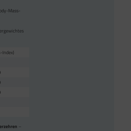
Body-Mass-
pergewichtes
-Index)
9
9
9
erzehren
–