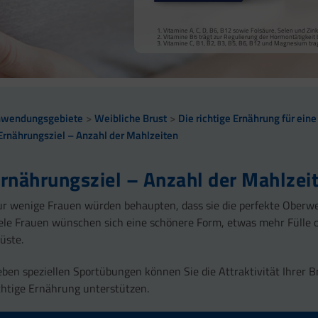
Vitamine A, C, D, B6, B12 sowie Folsäure, Selen und Zi
Vitamine B6 trägt zur Regulierung der Hormontätigkeit 
Vitamine C, B1, B2, B3, B5, B6, B12 und Magnesium tr
nwendungsgebiete
Weibliche Brust
Die richtige Ernährung für ein
Ernährungsziel – Anzahl der Mahlzeiten
rnährungsziel – Anzahl der Mahlzei
r wenige Frauen würden behaupten, dass sie die perfekte Oberwe
ele Frauen wünschen sich eine schönere Form, etwas mehr Fülle o
üste.
ben speziellen Sportübungen können Sie die Attraktivität Ihrer B
chtige Ernährung unterstützen.