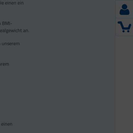
die einen ein
n BMI-
ealgewicht an.
an unserem
Ihrem
r einen