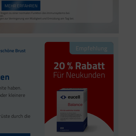
MEHR ERFAHREN
nk tragen zu einer normalen Funktion des Immunsystems bei.
bei.
agen zur Verringerung von Müdigkeit und Ermüdung am Tag bei.
Empfehlung
e schöne Brust
20 % Rabatt
Für Neukunden
ten
ite haben.
der kleinere
rüste durch die