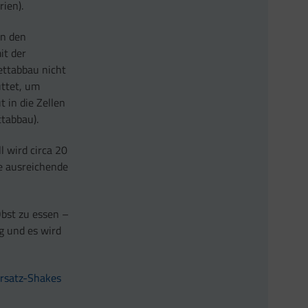
ien).
n den
it der
ettabbau nicht
ttet, um
 in die Zellen
tabbau).
l wird circa 20
e ausreichende
Obst zu essen –
g und es wird
ersatz-Shakes