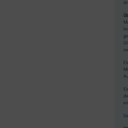
dr
Üb
Ma
In
ge
Gl
zw
Es
Mi
Au
Es
di
ei
Ge