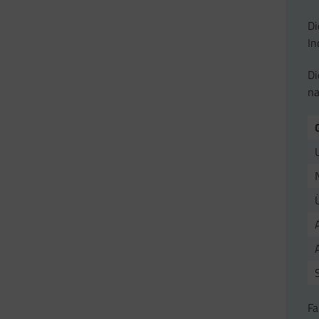
D
In
Di
n
Fa