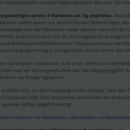
ei Hauptmahlzeiten und zwei Nebenmahlzeiten (bis circa 150 Kalor
ergewichtigen werden 3 Mahlzeiten am Tag empfohlen.
Zwische
hlzeiten sollten jeweils vier bis fünf Stunden Abstand liegen, dam
sulinspiegel nach den Mahlzeiten wieder absinken kann und der F
hemmt wird (Insulin wird nach der Nahrungsaufnahme ausgeschü
ucose (Monosaccharid/Einfachzucker; Traubenzucker) aus dem Blut
ecks Energiegewinnung zu transportieren; Insulin hemmt den Fet
sen Sie langsam und bewusst, nicht unter Zeitdruck. Im Normalfal
nuten nach der Nahrungsaufnahme über das Sättigungsgefühl di
fnahme von Energie signalisiert.
 empfiehlt sich, vor dem Hauptgang frisches Gemüse, Salat oder 
e Enzyme von Salat, Obst und Gemüse unterstützen die Verdauun
n gewisses Sättigungsgefühl erzeugt.
wichtsreduktion mit diätetischen Lebensmitteln und Mahlzeiten