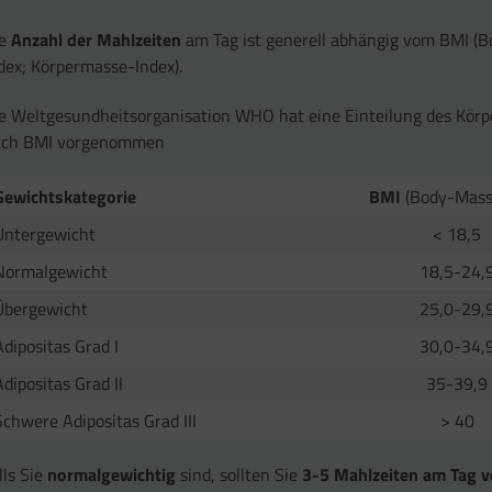
ie
Anzahl der Mahlzeiten
am Tag ist generell abhängig vom BMI (
dex; Körpermasse-Index).
e Weltgesundheitsorganisation WHO hat eine Einteilung des Kör
ach BMI vorgenommen
Gewichtskategorie
BMI
(Body-Mass
Untergewicht
< 18,5
Normalgewicht
18,5-24,
Übergewicht
25,0-29,
Adipositas Grad I
30,0-34,
Adipositas Grad II
35-39,9
Schwere Adipositas Grad III
> 40
lls Sie
normalgewichtig
sind, sollten Sie
3-5 Mahlzeiten am Tag v