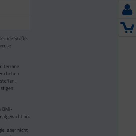
dernde Stoffe,
lerose
editerrane
nem hohen
stoffen,
stigen
n BMI-
ealgewicht an.
e, aber nicht