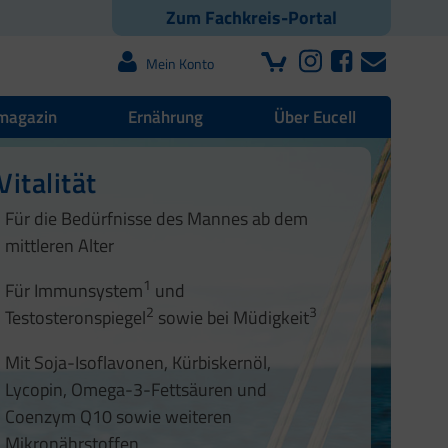
Zum Fachkreis-Portal
Mein Konto
magazin
Ernährung
Über Eucell
Vitalität
Für die Bedürfnisse des Mannes ab dem
mittleren Alter
1
Für Immunsystem
und
2
3
Testosteronspiegel
sowie bei Müdigkeit
Mit Soja-Isoflavonen, Kürbiskernöl,
Lycopin, Omega-3-Fettsäuren und
Coenzym Q10 sowie weiteren
Mikronährstoffen