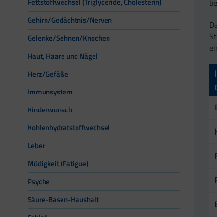
Fettstoffwechsel (Triglyceride, Cholesterin)
be
Gehirn/Gedächtnis/Nerven
Da
St
Gelenke/Sehnen/Knochen
ei
Haut, Haare und Nägel
Herz/Gefäße
Immunsystem
Kinderwunsch
Kohlenhydratstoffwechsel
Leber
Müdigkeit (Fatigue)
Psyche
Säure-Basen-Haushalt