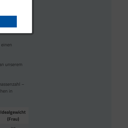
r einen
. an unserem
massenzahl –
chen in
Idealgewicht
(Frau)