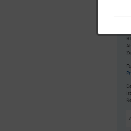
H
Al
Ze
Fa
Pr
De
is
Re