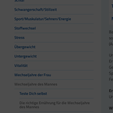
Schlaf
Schwangerschaft/Stillzeit
Sport/Muskulatur/Sehnen/Energie
Stoffwechsel
Ba
Stress
so
(A
Übergewicht
Um
Untergewicht
Er
Vitalität
Ge
Sp
Wechseljahre der Frau
Fe
Wechseljahre des Mannes
Er
Teste Dich selbst
Un
Die richtige Ernährung für die Wechseljahre
des Mannes
Wi