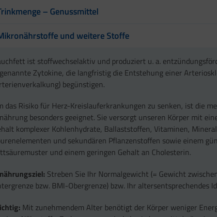
Trinkmenge – Genussmittel
Mikronährstoffe und weitere Stoffe
uchfett ist stoffwechselaktiv und produziert u. a. entzündungsför
genannte Zytokine, die langfristig die Entstehung einer Arteriosk
rterienverkalkung) begünstigen.
 das Risiko für Herz-Kreislauferkrankungen zu senken, ist die m
nährung besonders geeignet. Sie versorgt unseren Körper mit ei
halt komplexer Kohlenhydrate, Ballaststoffen, Vitaminen, Mineral
urenelementen und sekundären Pflanzenstoffen sowie einem gün
ttsäuremuster und einem geringen Gehalt an Cholesterin.
nährungsziel:
Streben Sie Ihr Normalgewicht (= Gewicht zwische
tergrenze bzw. BMI-Obergrenze) bzw. Ihr altersentsprechendes Id
chtig:
Mit zunehmendem Alter benötigt der Körper weniger Energi