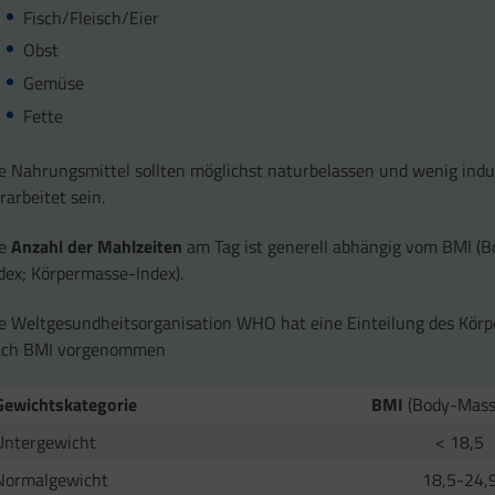
Fisch/Fleisch/Eier
Obst
Gemüse
Fette
e Nahrungsmittel sollten möglichst naturbelassen und wenig indus
rarbeitet sein.
ie
Anzahl der Mahlzeiten
am Tag ist generell abhängig vom BMI (
dex; Körpermasse-Index).
e Weltgesundheitsorganisation WHO hat eine Einteilung des Kör
ach BMI vorgenommen
Gewichtskategorie
BMI
(Body-Mass
Untergewicht
< 18,5
Normalgewicht
18,5-24,