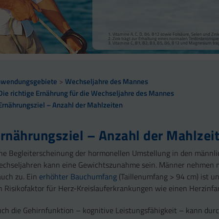
Vitamine A, C, D, B6, B12 sowie Folsäure, Selen und Zi
Zink trägt zur Erhaltung eines normalen Testosteronspieg
Vitamine C, B1, B2, B3, B5, B6, B12 und Magnesium tr
nwendungsgebiete
Wechseljahre des Mannes
Die richtige Ernährung für die Wechseljahre des Mannes
Ernährungsziel – Anzahl der Mahlzeiten
rnährungsziel – Anzahl der Mahlzei
ne Begleiterscheinung der hormonellen Umstellung in den männl
chseljahren kann eine Gewichtszunahme sein. Männer nehmen 
uch zu. Ein
erhöhter Bauchumfang
(Taillenumfang > 94 cm) ist u
n Risikofaktor für Herz-Kreislauferkrankungen wie einen Herzinfar
ch die Gehirnfunktion – kognitive Leistungsfähigkeit – kann dur