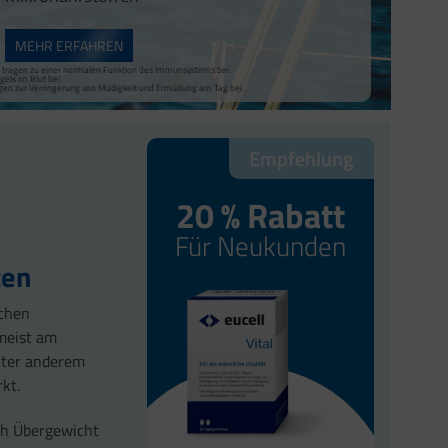
MEHR ERFAHREN
nk tragen zu einer normalen Funktion des Immunsystems bei.
els im Blut bei.
agen zur Verringerung von Müdigkeit und Ermüdung am Tag bei.
Empfehlung
20 % Rabatt
Für Neukunden
ten
ichen
meist am
nter anderem
kt.
ch Übergewicht