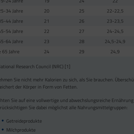
19-24 Jahre
19
24
22
25-34 Jahre
20
25
22-22,5
35-44 Jahre
21
26
23-23,5
45-54 Jahre
22
27
24-24,5
55-64 Jahre
23
28
24,5-24,9
≥ 65 Jahre
24
29
24,9
ational Research Council (NRC) [1]
hmen Sie nicht mehr Kalorien zu sich, als Sie brauchen. Überschü
eichert der Körper in Form von Fetten.
hten Sie auf eine vollwertige und abwechslungsreiche Ernährung
rücksichtigen Sie dabei möglichst alle Nahrungsmittelgruppen:
Getreideprodukte
Milchprodukte