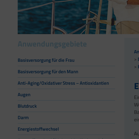
Anwendungsgebiete
A
Basisversorgung für die Frau
Basisversorgung für den Mann
E
Anti-Aging/Oxidativer Stress – Antioxidantien
Augen
Ei
We
Blutdruck
Ba
Darm
ei
Energiestoffwechsel
Au