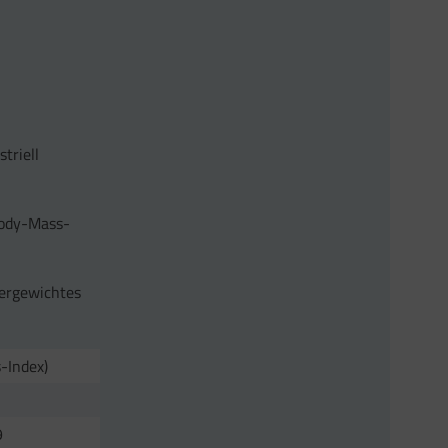
triell
Body-Mass-
pergewichtes
-Index)
9