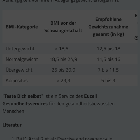
Em
Empfohlene
BMI vor der
G
BMI-Kategorie
Gewichtszunahme
Schwangerschaft
gesamt (in kg)
(S
Untergewicht
< 18,5
12,5 bis 18
Normalgewicht
18,5 bis 24,9
11,5 bis 16
Übergewicht
25 bis 29,9
7 bis 11,5
Adipositas
> 29,9
5 bis 9
"
Teste Dich selbst
" ist ein Service des
Eucell
Gesundheitsservices
für den gesundheitsbewussten
Menschen.
Literatur
Bø K, Artal R et al.: Exercise and pregnancy in