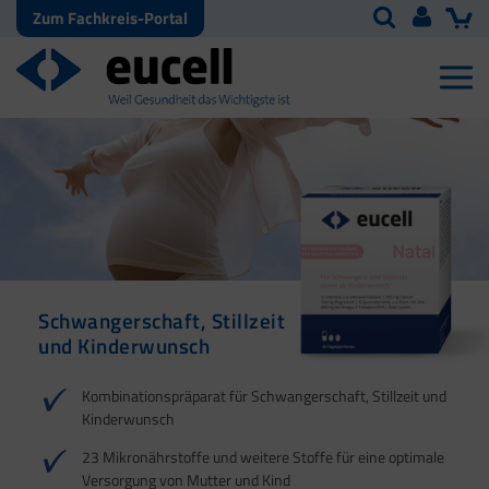
Zum Fachkreis-Portal
Schwangerschaft, Stillzeit
6 Kulturen und Vitamin D
Für Energie | Herz |
Omega-3-Fettsäuren
und Kinderwunsch
Blutdruck | Muskeln
sowie Vitamin D und E
1
1
1
2
2
3
3
Kombinationspräparat für Schwangerschaft, Stillzeit und
4
4
Kinderwunsch
23 Mikronährstoffe und weitere Stoffe für eine optimale
Versorgung von Mutter und Kind