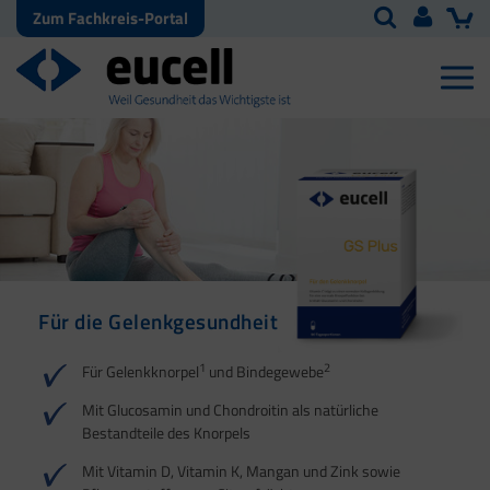
Zum Fachkreis-Portal
Für die Gelenkgesundheit
Für Sehnen, Bänder und
Für die
Faszien
Knochengesundheit
1
2
Für Gelenkknorpel
und Bindegewebe
1
2
1
Mit Glucosamin und Chondroitin als natürliche
Bestandteile des Knorpels
2
Mit Vitamin D, Vitamin K, Mangan und Zink sowie