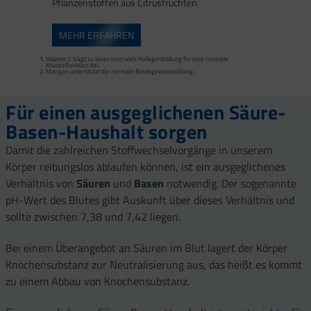
Pflanzenstoffen aus Citrusfrüchten
MEHR ERFAHREN
Vitamin C trägt zu einer normalen Kollagenbildung für eine normale
Mangan trägt zur normalen Bindegewebsbildung und Kupfer zur Erhaltung von
Calcium, Vitamin D, Magnesium, Mangan, Zink und Vitamin K tragen zur Erhaltung
Knorpelfunktion bei.
normalem Bindegewebe bei. Sehnen, Bänder und Faszien zählen zum
normaler Knochen bei.
Mangan unterstützt die normale Bindegewebsbildung.
Bindegewebe.
Mangan trägt zu einer normalen Bindegewebsbildung und Kupfer zur Erhaltung
Vitamin C trägt zur normalen Kollagenbildung bei.
von normalem Bindegewebe bei.
Für einen ausgeglichenen Säure-
Basen-Haushalt sorgen
Damit die zahlreichen Stoffwechselvorgänge in unserem
Körper reibungslos ablaufen können, ist ein ausgeglichenes
Verhältnis von
Säuren
und
Basen
notwendig. Der sogenannte
pH-Wert des Blutes gibt Auskunft über dieses Verhältnis und
sollte zwischen 7,38 und 7,42 liegen.
Bei einem Überangebot an Säuren im Blut lagert der Körper
Knochensubstanz zur Neutralisierung aus, das heißt es kommt
zu einem Abbau von Knochensubstanz.