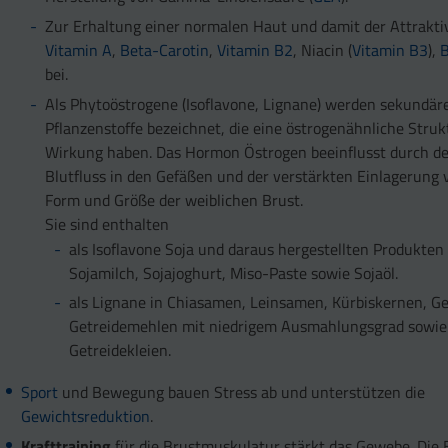
Zur Erhaltung einer normalen Haut und damit der Attraktiv
Vitamin A
,
Beta-Carotin
,
Vitamin B2
, Niacin (
Vitamin B3
),
B
bei.
Als Phytoöstrogene (Isoflavone, Lignane) werden sekundär
Pflanzenstoffe bezeichnet, die eine östrogenähnliche Stru
Wirkung haben. Das Hormon Östrogen beeinflusst durch d
Blutfluss in den Gefäßen und der verstärkten Einlagerung 
Form und Größe der weiblichen Brust.
Sie sind enthalten
als Isoflavone Soja und daraus hergestellten Produkten 
Sojamilch, Sojajoghurt, Miso-Paste sowie Sojaöl.
als Lignane in Chiasamen, Leinsamen, Kürbiskernen, Ge
Getreidemehlen mit niedrigem Ausmahlungsgrad sowie
Getreidekleien.
Sport
und Bewegung bauen Stress ab und unterstützen die
Gewichtsreduktion
.
Krafttraining
für die Brustmuskulatur stärkt das Gewebe. Die 