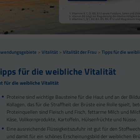
Vitamine C, B1, B2, B3, B5, B6, B12, Biotin, Magnesiu
Vitamine A, C, D, B6, B12 sowie Folsäure, Selen und Zi
Vitamine C, B2, B3, B5, B6, B12 und Magnesium tragen
Vitamin B6 trägt zur Regulierung der Hormontätigkeit be
Vitamine C, B1, B2, B3, B5, B6, B12 und Magnesium tr
nwendungsgebiete
Vitalität
Vitalität der Frau
Tipps für die weibli
ipps für die weibliche Vitalität
t für die weibliche Vitalität
Proteine sind wichtige Bausteine für die Haut und an der Bild
Kollagen, das für die Straffheit der Brüste eine Rolle spielt, bet
Proteinquellen sind Fleisch und Fisch, fettarme Milch und Mil
Käse, Vollkornprodukte, Kartoffeln, Hülsenfrüchte und Nüsse.
Eine ausreichende Flüssigkeitszufuhr ist gut für den Stoffwec
und damit für ein schönes Erscheinungsbild der weiblichen Brü