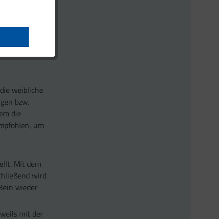
nd vergrößert
Produkte
wie Stirn,
endung täglich
die weibliche
ngen bzw.
em die
empfohlen, um
ellt. Mit dem
chließend wird
Bein wieder
weils mit der