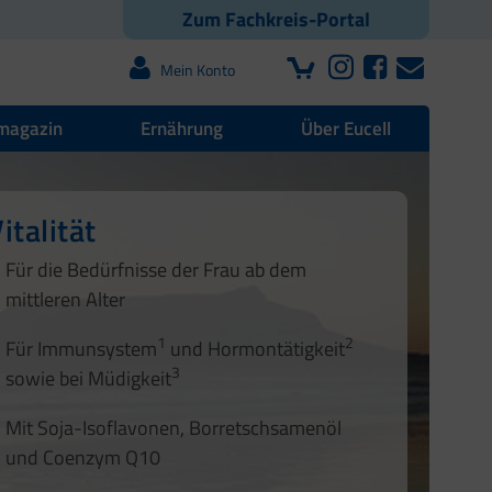
Zum Fachkreis-Portal
Mein Konto
magazin
Ernährung
Über Eucell
italität
offwechsel
Für die Bedürfnisse der Frau ab dem
1
mittleren Alter
2
1
2
Für Immunsystem
und Hormontätigkeit
3
sowie bei Müdigkeit
Mit Soja-Isoflavonen, Borretschsamenöl
und Coenzym Q10