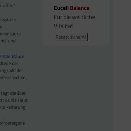
Stoffen*
Eucell
Eucell
Balance
Q10 Plus
Für die weibliche
Energiestoffwechsel
usst die
Vitalität
he
Rabatt sichern!
nolensäure
Rabatt sichern!
enöl und
entaensäure
dteile der
ungsbild der
wasserfischen,
 regt darüber
zt es die Haut
und -alterung
 körpereigene