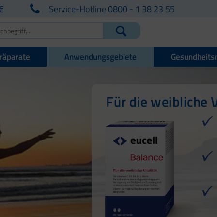
€
Service-Hotline 0800 - 1 38 23 55
räparate
Anwendungsgebiete
Gesundheits
Für die weibliche V
Für den Energiest