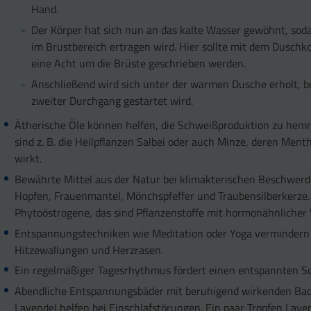
Hand.
Der Körper hat sich nun an das kalte Wasser gewöhnt, sod
im Brustbereich ertragen wird. Hier sollte mit dem Dusch
eine Acht um die Brüste geschrieben werden.
Anschließend wird sich unter der warmen Dusche erholt, b
zweiter Durchgang gestartet wird.
Ätherische Öle können helfen, die Schweißproduktion zu hem
sind z. B. die Heilpflanzen Salbei oder auch Minze, deren Ment
wirkt.
Bewährte Mittel aus der Natur bei klimakterischen Beschwerd
Hopfen, Frauenmantel, Mönchspfeffer und Traubensilberkerze.
Phytoöstrogene, das sind Pflanzenstoffe mit hormonähnlicher
Entspannungstechniken wie Meditation oder Yoga vermindern
Hitzewallungen und Herzrasen.
Ein regelmäßiger Tagesrhythmus fördert einen entspannten Sc
Abendliche Entspannungsbäder mit beruhigend wirkenden Ba
Lavendel helfen bei Einschlafstörungen. Ein paar Tropfen Lave