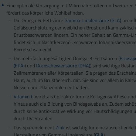
Eine optimale Versorgung mit Mikronährstoffen und weiteren 
fördert das körperliche Wohlbefinden.
Die Omega-6-Fettsäure
Gamma-Linolensäure (GLA)
beeinfl
Gefäßdurchblutung der weiblichen Brust und kann zyklisc
Brustbeschwerden lindern. Ein hoher Gehalt an Gamma-Li
findet sich in Nachtkerzenöl, schwarzem Johannisbeersam
Borretschsamenöl.
Die mehrfach ungesättigten Omega-3-Fettsäuren (
Eicosap
(EPA)
) und
Docosahexaensäure (DHA)
) sind wichtige Bestan
Zellmembranen aller Körperzellen. Sie prägen das Erschein
Haut, auch im Brustbereich, mit. Sie sind vor allem in Kalt
Nüssen und Pflanzenölen enthalten.
Vitamin C
wirkt als Co-Faktor für die Kollagensynthese und
hinaus auch die Bildung von Bindegewebe an. Zudem schüt
durch seine antioxidative Wirkung vor Hautschädigungen 
durch UV-Strahlen.
Das Spurenelement
Zink
ist wichtig für eine ausreichende
Herstellung von Gamma-Linolensäure (
GLA
).