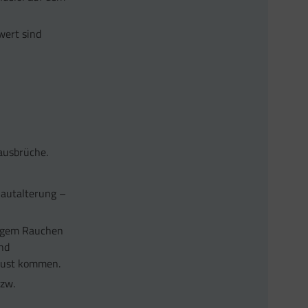
wert sind
ausbrüche.
 Hautalterung –
hrigem Rauchen
nd
Brust kommen.
bzw.