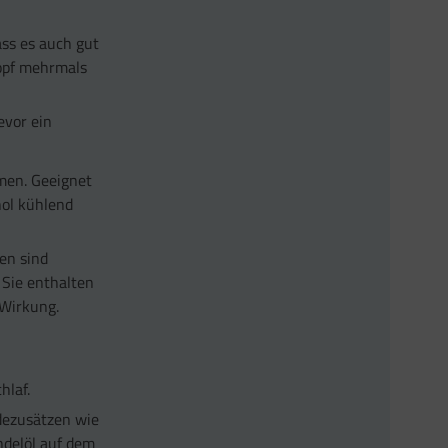
ass es auch gut
kopf mehrmals
evor ein
men. Geeignet
hol kühlend
en sind
 Sie enthalten
 Wirkung.
hlaf.
dezusätzen wie
ndelöl auf dem