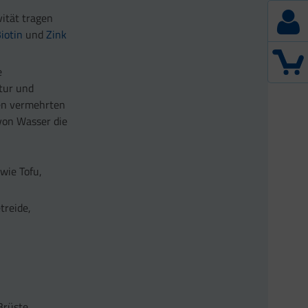
ität tragen
iotin
und
Zink
e
ktur und
en vermehrten
von Wasser die
wie Tofu,
treide,
Brüste