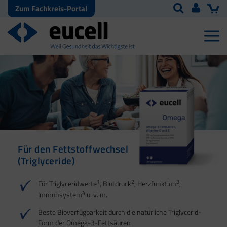
Zum Fachkreis-Portal
Für den Fettstoffwechsel
(Triglyceride)
1
2
3
Für Triglyceridwerte
, Blutdruck
, Herzfunktion
,
4
Immunsystem
u. v. m.
Beste Bioverfügbarkeit durch die natürliche Triglycerid-
Form der Omega-3-Fettsäuren