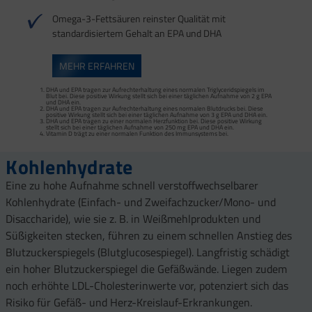
Omega-3-Fettsäuren reinster Qualität mit
standardisiertem Gehalt an EPA und DHA
MEHR ERFAHREN
DHA und EPA tragen zur Aufrechterhaltung eines normalen Triglyceridspiegels im
Blut bei. Diese positive Wirkung stellt sich bei einer täglichen Aufnahme von 2 g EPA
und DHA ein.
DHA und EPA tragen zur Aufrechterhaltung eines normalen Blutdrucks bei. Diese
positive Wirkung stellt sich bei einer täglichen Aufnahme von 3 g EPA und DHA ein.
DHA und EPA tragen zu einer normalen Herzfunktion bei. Diese positive Wirkung
stellt sich bei einer täglichen Aufnahme von 250 mg EPA und DHA ein.
Vitamin D trägt zu einer normalen Funktion des Immunsystems bei.
Kohlenhydrate
Eine zu hohe Aufnahme schnell verstoffwechselbarer
Kohlenhydrate (Einfach- und Zweifachzucker/Mono- und
Disaccharide), wie sie z. B. in Weißmehlprodukten und
Süßigkeiten stecken, führen zu einem schnellen Anstieg des
Blutzuckerspiegels (Blutglucosespiegel). Langfristig schädigt
ein hoher Blutzuckerspiegel die Gefäßwände. Liegen zudem
noch erhöhte LDL-Cholesterinwerte vor, potenziert sich das
Risiko für Gefäß- und Herz-Kreislauf-Erkrankungen.