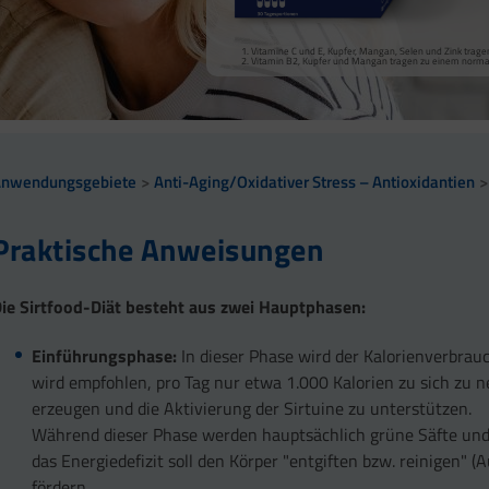
Vitamine C und E, Kupfer, Mangan, Selen und Zink tragen
Vitamin B2, Kupfer und Mangan tragen zu einem normal
Anwendungsgebiete
Anti-Aging/Oxidativer Stress – Antioxidantien
Praktische Anweisungen
ie Sirtfood-Diät besteht aus zwei Hauptphasen:
Einführungsphase:
In dieser Phase wird der Kalorienverbrauc
wird empfohlen, pro Tag nur etwa 1.000 Kalorien zu sich zu
erzeugen und die Aktivierung der Sirtuine zu unterstützen.
Während dieser Phase werden hauptsächlich grüne Säfte und 
das Energiedefizit soll den Körper "entgiften bzw. reinigen" (A
fördern.