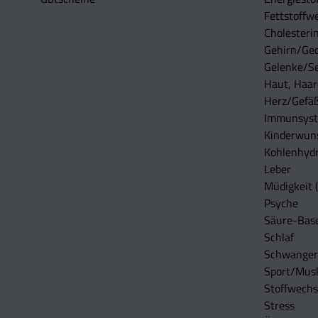
Fettstoffwe
Cholesterin
Gehirn/Ge
Gelenke/S
Haut, Haar
Herz/Gefä
Immunsys
Kinderwun
Kohlenhydr
Leber
Müdigkeit (
Psyche
Säure-Bas
Schlaf
Schwangers
Sport/Mus
Stoffwechs
Stress