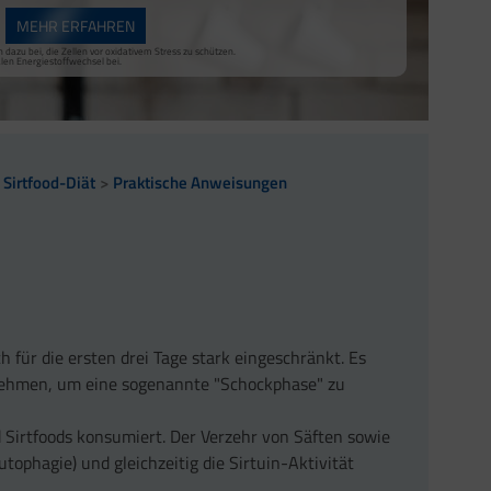
MEHR ERFAHREN
 dazu bei, die Zellen vor oxidativem Stress zu schützen.
en Energiestoffwechsel bei.
Sirtfood-Diät
Praktische Anweisungen
h für die ersten drei Tage stark eingeschränkt. Es
 nehmen, um eine sogenannte "Schockphase" zu
Sirtfoods konsumiert. Der Verzehr von Säften sowie
utophagie) und gleichzeitig die Sirtuin-Aktivität