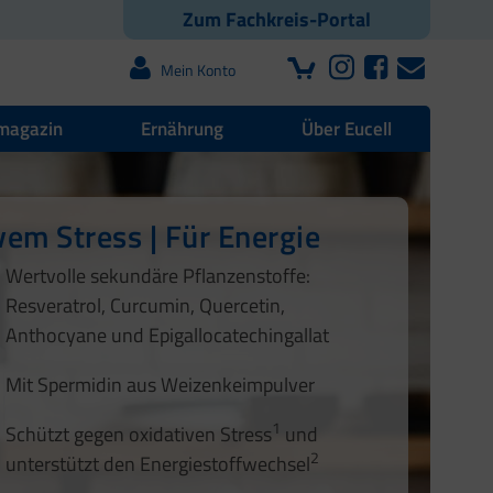
Zum Fachkreis-Portal
Mein Konto
magazin
Ernährung
Über Eucell
vem Stress | Für Energie
Wertvolle sekundäre Pflanzenstoffe:
Resveratrol, Curcumin, Quercetin,
Anthocyane und Epigallocatechingallat
Mit Spermidin aus Weizenkeimpulver
1
Schützt gegen oxidativen Stress
und
2
unterstützt den Energiestoffwechsel