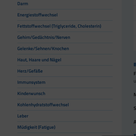
Darm
Energiestoffwechsel
Fettstoffwechsel (Triglyceride, Cholesterin)
Gehirn/Gedächtnis/Nerven
Gelenke/Sehnen/Knochen
Haut, Haare und Nägel
B
Herz/Gefäße
u
Immunsystem
Kinderwunsch
Kohlenhydratstoffwechsel
Leber
Müdigkeit (Fatigue)
T