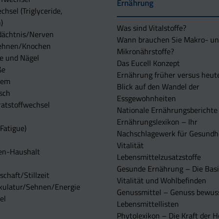
Ernährung
chsel (Triglyceride,
)
Was sind Vitalstoffe?
dächtnis/Nerven
Wann brauchen Sie Makro- u
ehnen/Knochen
Mikronährstoffe?
e und Nägel
Das Eucell Konzept
ße
Ernährung früher versus heut
tem
Blick auf den Wandel der
sch
Essgewohnheiten
atstoffwechsel
Nationale Ernährungsberichte
Ernährungslexikon – Ihr
Fatigue)
Nachschlagewerk für Gesundh
Vitalität
en-Haushalt
Lebensmittelzusatzstoffe
Gesunde Ernährung – Die Basi
chaft/Stillzeit
Vitalität und Wohlbefinden
kulatur/Sehnen/Energie
Genussmittel – Genuss bewuss
el
Lebensmittellisten
Phytolexikon – Die Kraft der H