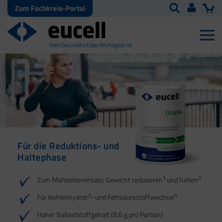
Zum Fachkreis-Portal
Für die Reduktions- und
Für die Reduktions- und
Haltephase
Haltephase
1
1
2
2
Zum Mahlzeitenersatz: Gewicht reduzieren
und halten
3
3
4
4
Für Kohlenhydrat
- und Fettsäurestoffwechsel
5
Hoher Ballaststoffgehalt (8,6 g pro Portion)