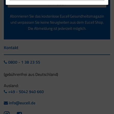
Anmelden
Abonnieren Sie das kostenlose Eucell Gesundheitsmagazin
und verpassen Sie keine Neuigkeiten aus dem Eucell Shop.
Die Abmeldung ist jederzeit möglich.
Kontakt
0800 - 1 38 23 55
(gebührenfrei aus Deutschland)
Ausland:
+49 - 5042 940 660
info@eucell.de