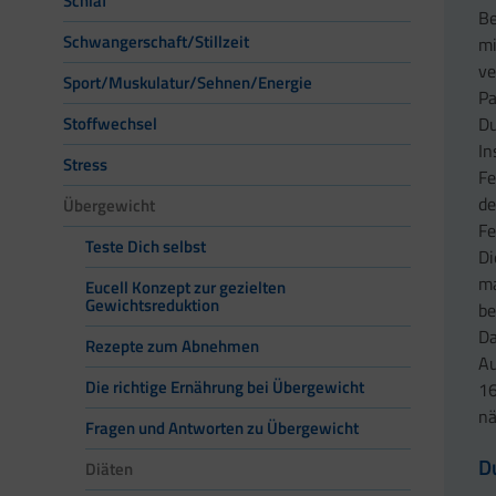
Schlaf
Be
Schwangerschaft/Stillzeit
mi
ve
Sport/Muskulatur/Sehnen/Energie
Pa
Du
Stoffwechsel
In
Stress
Fe
de
Übergewicht
Fe
Teste Dich selbst
Di
ma
Eucell Konzept zur gezielten
Gewichtsreduktion
be
Da
Rezepte zum Abnehmen
Au
Die richtige Ernährung bei Übergewicht
16
nä
Fragen und Antworten zu Übergewicht
D
Diäten