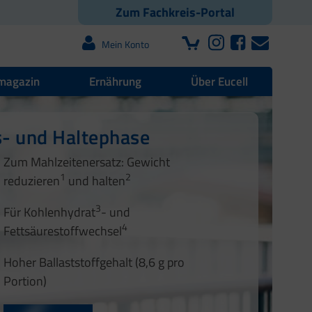
Zum Fachkreis-Portal
Mein Konto
magazin
Ernährung
Über Eucell
s- und Haltephase
s- und Haltephase
Zum Mahlzeitenersatz: Gewicht
1
2
1
2
reduzieren
und halten
3
3
Für Kohlenhydrat
- und
4
4
Fettsäurestoffwechsel
5
Hoher Ballaststoffgehalt (8,6 g pro
Portion)