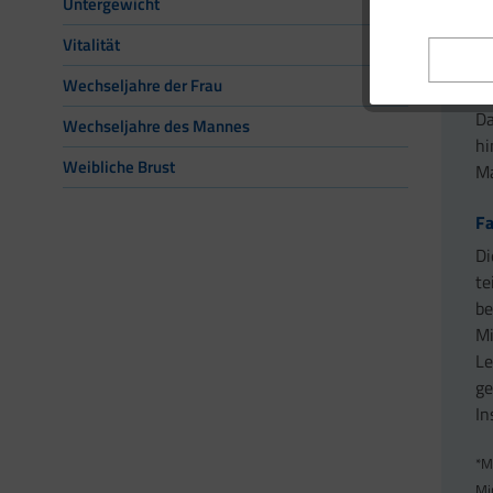
Untergewicht
Na
Vitalität
Da
Wechseljahre der Frau
Ve
Da
Wechseljahre des Mannes
hi
Weibliche Brust
Ma
Fa
Di
te
be
Mi
Le
ge
In
*M
Mi