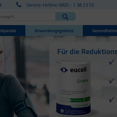
€
Service-Hotline 0800 - 1 38 23 55
räparate
Anwendungsgebiete
Gesundheits
Für die Reduktion
Für die Reduktion