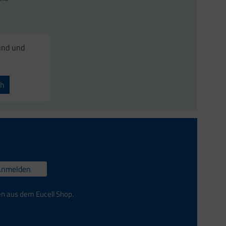
und und
ch
Anmelden
en aus dem Eucell Shop.