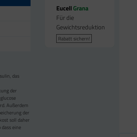
Eucell
Eucell
Grana
Bodyfit
Für die
Für die
Gewichtsreduktion
Gewichtsreduktion
Rabatt sichern!
Rabatt sichern!
sulin, das
kung der
tglucose
ird. Außerdem
Speicherung der
ost soll daher
o dass eine