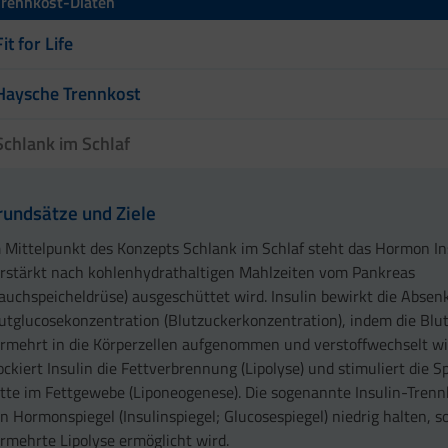
Trennkost-Diäten
Fit for Life
Haysche Trennkost
Schlank im Schlaf
rundsätze und Ziele
 Mittelpunkt des Konzepts Schlank im Schlaf steht das Hormon In
rstärkt nach kohlenhydrathaltigen Mahlzeiten vom Pankreas
auchspeicheldrüse) ausgeschüttet wird. Insulin bewirkt die Absen
utglucosekonzentration (Blutzuckerkonzentration), indem die Blu
rmehrt in die Körperzellen aufgenommen und verstoffwechselt w
ockiert Insulin die Fettverbrennung (Lipolyse) und stimuliert die 
tte im Fettgewebe (Liponeogenese). Die sogenannte Insulin-Trennk
n Hormonspiegel (Insulinspiegel; Glucosespiegel) niedrig halten, s
rmehrte Lipolyse ermöglicht wird.