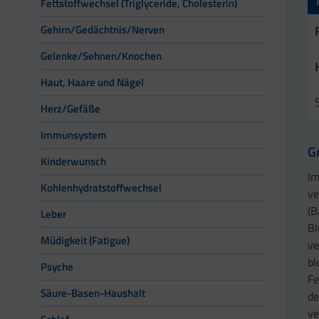
Fettstoffwechsel (Triglyceride, Cholesterin)
Gehirn/Gedächtnis/Nerven
Gelenke/Sehnen/Knochen
Haut, Haare und Nägel
Herz/Gefäße
Immunsystem
G
Kinderwunsch
Im
Kohlenhydratstoffwechsel
ve
(B
Leber
Bl
Müdigkeit (Fatigue)
ve
bl
Psyche
Fe
Säure-Basen-Haushalt
de
ve