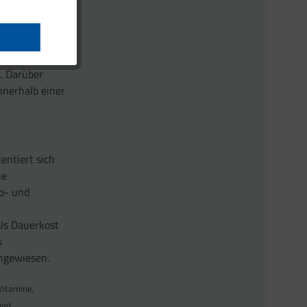
nd der
Disziplin.
t. Darüber
nnerhalb einer
ientiert sich
ne
ro- und
als Dauerkost
s
chgewiesen.
Vitamine,
und