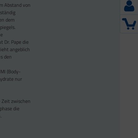
nem Abstand von
lständig
nen dem
piegels.
ie
t Dr. Pape die
ieht angeblich
us den
BMI (Body-
ydrate nur
e Zeit zwischen
sphase die
.