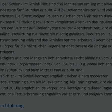
i der Schlank im Schlaf-Diät sind drei Mahlzeiten am Tag mit ei
ndestens fünf Stunden erlaubt. Auf Zwischenmahlzeiten wird vol
rzichtet. Die fünfstündigen Pausen zwischen den Mahlzeiten die
nkreas zur Erholung sowie zum kompletten Absinken des Insulins
rch den Verzicht auf Kohlenhydrate bei der Abendmahlzeit wird d
sulinausschüttung zur Nacht hin niedrig gehalten. Dadurch soll lau
ttverbrennung während des Schlafes optimal arbeiten. Zudem bez
r Körper für die nächtlichen Regenerationsprozesse die Energie a
ttdepots.
e täglich erlaubte Menge an Kohlenhydrate reicht abhängig vom 
ss-Index; Körpermassen-Index) von 150 bis 250 g, wobei Kohlenh
im Frühstück und beim Mittagessen erlaubt sind.
s Schlank im Schlaf-Konzept empfiehlt neben einem moderaten
sdauertraining auch ein Muskeltraining. Als Trainingszeit wird di
 und 20 Uhr empfohlen, da körperliche Betätigung in dieser Tage
chtliche Fettverbrennung angeblich verlängern und steigern kann
urchführung