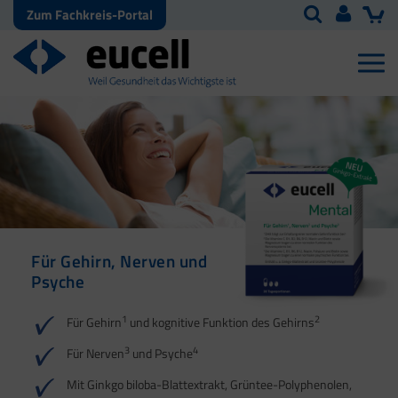
Zum Fachkreis-Portal
Für Gehirn, Nerven und
Omega-3-Fettsäuren
Psyche
sowie Vitamin D und E
1
1
2
3
2
Für Gehirn
und kognitive Funktion des Gehirns
4
3
4
Für Nerven
und Psyche
Mit Ginkgo biloba-Blattextrakt, Grüntee-Polyphenolen,