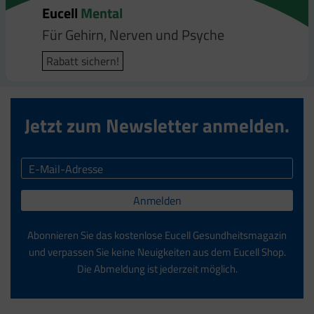
Eucell
Eucell
Mental
Omega
Für Gehirn, Nerven und Psyche
Omega-3-Fettsäuren
Rabatt sichern!
Rabatt sichern!
Jetzt zum Newsletter anmelden.
Anmelden
Abonnieren Sie das kostenlose Eucell Gesundheitsmagazin
und verpassen Sie keine Neuigkeiten aus dem Eucell Shop.
Die Abmeldung ist jederzeit möglich.