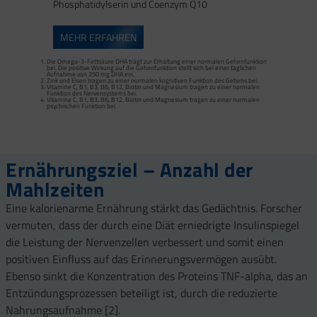
Phosphatidylserin und Coenzym Q10
MEHR ERFAHREN
Die Omega-3-Fettsäure DHA trägt zur Erhaltung einer normalen Gehirnfunktion
bei. Die positive Wirkung auf die Gehirnfunktion stellt sich bei einer täglichen
Aufnahme von 250 mg DHA ein.
Zink und Eisen tragen zu einer normalen kognitiven Funktion des Gehirns bei.
Vitamine C, B1, B3, B6, B12, Biotin und Magnesium tragen zu einer normalen
DHA und EPA tragen zur Aufrechterhaltung eines normalen Triglyceridspiegels im
Funktion des Nervensystems bei.
Blut bei. Diese positive Wirkung stellt sich bei einer täglichen Aufnahme von 2 g EPA
Vitamine C, B1, B3, B6, B12, Biotin und Magnesium tragen zu einer normalen
und DHA ein.
psychischen Funktion bei.
DHA und EPA tragen zur Aufrechterhaltung eines normalen Blutdrucks bei. Diese
positive Wirkung stellt sich bei einer täglichen Aufnahme von 3 g EPA und DHA ein.
DHA und EPA tragen zu einer normalen Herzfunktion bei. Diese positive Wirkung
stellt sich bei einer täglichen Aufnahme von 250 mg EPA und DHA ein.
Vitamin D trägt zu einer normalen Funktion des Immunsystems bei.
Ernährungsziel – Anzahl der
Mahlzeiten
Eine kalorienarme Ernährung stärkt das Gedächtnis. Forscher
vermuten, dass der durch eine Diät erniedrigte Insulinspiegel
die Leistung der Nervenzellen verbessert und somit einen
positiven Einfluss auf das Erinnerungsvermögen ausübt.
Ebenso sinkt die Konzentration des Proteins TNF-alpha, das an
Entzündungsprozessen beteiligt ist, durch die reduzierte
Nahrungsaufnahme [2].