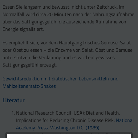
Essen Sie langsam und bewusst, nicht unter Zeitdruck. Im
Normalfall wird circa 20 Minuten nach der Nahrungsaufnahme
über das Sättigungsgefühl die ausreichende Aufnahme von
Energie signalisiert.
Es empfiehlt sich, vor dem Hauptgang frisches Gemüse, Salat
oder Obst zu essen – die Enzyme von Salat, Obst und Gemüse
unterstützen die Verdauung und es wird ein gewisses
Sättigungsgefühl erzeugt.
Gewichtsreduktion mit diätetischen Lebensmitteln und
Mahlzeitenersatz-Shakes
Literatur
National Research Council (USA): Diet and Health.
Implications for Reducing Chronic Disease Risk.
National
Academy Press, Washington D.C. (1989)
Witte AV, Fobker M, Gellner R, Knecht S, Flöel A: Caloric