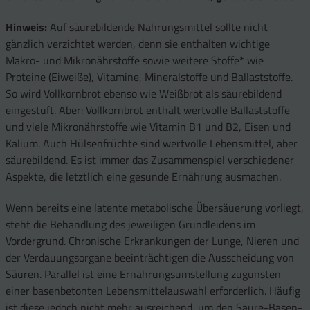
Hinweis:
Auf säurebildende Nahrungsmittel sollte nicht
gänzlich verzichtet werden, denn sie enthalten wichtige
Makro- und Mikronährstoffe sowie weitere Stoffe* wie
Proteine (Eiweiße), Vitamine, Mineralstoffe und Ballaststoffe.
So wird Vollkornbrot ebenso wie Weißbrot als säurebildend
eingestuft. Aber: Vollkornbrot enthält wertvolle Ballaststoffe
und viele Mikronährstoffe wie Vitamin B1 und B2, Eisen und
Kalium. Auch Hülsenfrüchte sind wertvolle Lebensmittel, aber
säurebildend. Es ist immer das Zusammenspiel verschiedener
Aspekte, die letztlich eine gesunde Ernährung ausmachen.
Wenn bereits eine latente metabolische Übersäuerung vorliegt,
steht die Behandlung des jeweiligen Grundleidens im
Vordergrund. Chronische Erkrankungen der Lunge, Nieren und
der Verdauungsorgane beeinträchtigen die Ausscheidung von
Säuren. Parallel ist eine Ernährungsumstellung zugunsten
einer basenbetonten Lebensmittelauswahl erforderlich. Häufig
ist diese jedoch nicht mehr ausreichend, um den Säure-Basen-