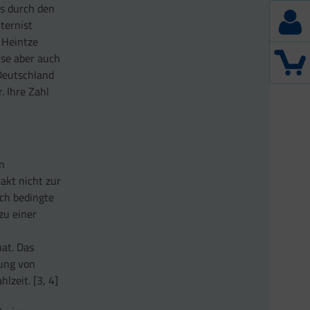
s durch den
ternist
d Heintze
se aber auch
 Deutschland
. Ihre Zahl
n
akt nicht zur
rch bedingte
zu einer
hat. Das
nung von
lzeit. [3, 4]