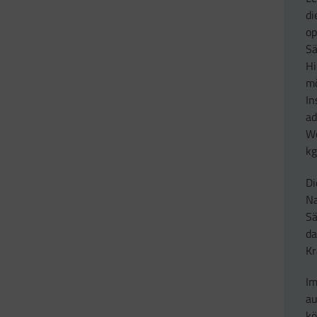
di
op
Sä
Hi
mö
In
ad
Wo
kg
Di
Na
Sä
da
Kr
Im
au
kö