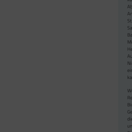
Ab
Am
St
Sa
Ba
Mi
He
Au
Ni
ei
ka
We
Re
Bi
Ge
di
um