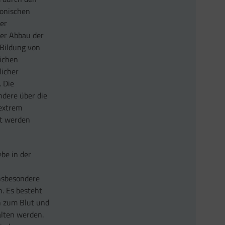
ionischen
Der
der Abbau der
 Bildung von
eichen
licher
. Die
ndere über die
 extrem
ft werden
be in der
nsbesondere
. Es besteht
n zum Blut und
lten werden.