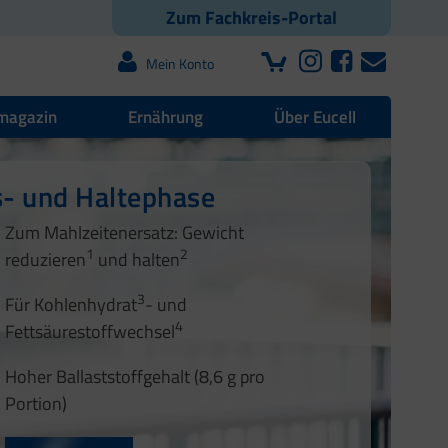
Zum Fachkreis-Portal
Mein Konto
magazin
Ernährung
Über Eucell
s- und Haltephase
s- und Haltephase
Zum Mahlzeitenersatz: Gewicht
1
2
1
2
reduzieren
und halten
3
3
Für Kohlenhydrat
- und
4
4
Fettsäurestoffwechsel
5
Hoher Ballaststoffgehalt (8,6 g pro
Portion)