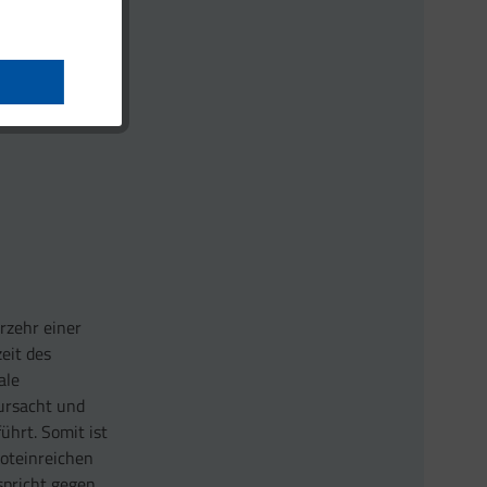
ntierten
rzehr einer
eit des
ale
rursacht und
ührt. Somit ist
oteinreichen
spricht gegen