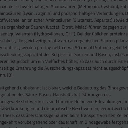
bau der schwefelhaltigen Aminosäuren (Methionin, Cystidin), kat
inosäuren (Lysin, Arginin) und phosphorhaltigen Verbindungen. 
offwechsel anionischer Aminosäuren (Glutamat, Aspartat) sowie 
lze organischer Säuren (Lactat, Citrat, Malat) führen dagegen zur
–
senäquivalenten (Hydroxylionen, OH
). Bei der üblichen proteinr
schkost, die gleichzeitig relativ arm an organischen Säuren pflanz
rkunft ist, werden pro Tag netto etwa 50 mmol Protonen gebildet
sscheidungskapazität des Körpers für Säuren und Basen, insbeso
eren, ist jedoch um ein Vielfaches höher, so dass auch durch eine
nseitige Ernährung die Ausscheidungskapazität nicht ausgeschöp
nn. [3]
itgehend unbekannt ist bisher, welche Bedeutung das Bindegewe
gulation des Säure-Basen-Haushalts hat. Störungen des
ndegewebsstoffwechsels sind für eine Reihe von Erkrankungen, i
fäßerkrankungen und rheumatische Beschwerden, verantwortlich
e These, dass überschüssige Säuren beim Transport von den Zelle
gekehrt vorübergehend oder dauerhaft im Bindegewebe festgeha