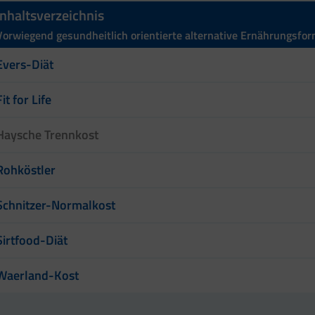
Inhaltsverzeichnis
Vorwiegend gesundheitlich orientierte alternative Ernährungsfo
Evers-Diät
Fit for Life
Haysche Trennkost
Rohköstler
Schnitzer-Normalkost
Sirtfood-Diät
Waerland-Kost