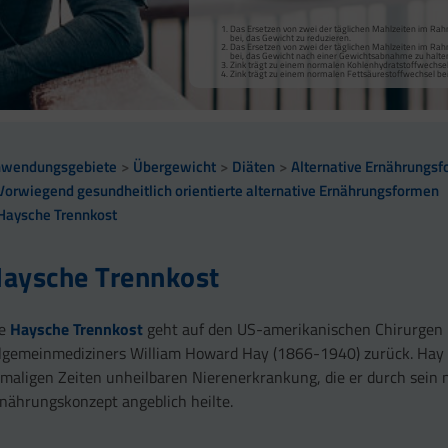
Das Ersetzen von zwei der täglichen Mahlzeiten im Rah
Das Ersetzen von zwei der täglichen Mahlzeiten im Rah
bei, das Gewicht zu reduzieren.
bei, das Gewicht zu reduzieren.
Das Ersetzen von zwei der täglichen Mahlzeiten im Rah
Das Ersetzen von zwei der täglichen Mahlzeiten im Rah
bei, das Gewicht nach einer Gewichtsabnahme zu halte
bei, das Gewicht nach einer Gewichtsabnahme zu halte
Zink trägt zu einem normalen Kohlenhydratstoffwechsel
Zink trägt zu einem normalen Kohlenhydratstoffwechsel
Zink trägt zu einem normalen Fettsäurestoffwechsel bei
Zink trägt zu einem normalen Fettsäurestoffwechsel bei
Proteine tragen zur Erhaltung von Muskelmasse bei.
nwendungsgebiete
Übergewicht
Diäten
Alternative Ernährungs
Vorwiegend gesundheitlich orientierte alternative Ernährungsformen
Haysche Trennkost
aysche Trennkost
ie
Haysche Trennkost
geht auf den US-amerikanischen Chirurgen
lgemeinmediziners William Howard Hay (1866-1940) zurück. Hay l
maligen Zeiten unheilbaren Nierenerkrankung, die er durch sein 
nährungskonzept angeblich heilte.