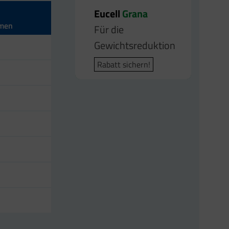
Eucell
Eucell
Grana
Bodyfit
rmen
Für die
Für die
Gewichtsreduktion
Gewichtsreduktion
Rabatt sichern!
Rabatt sichern!