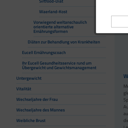
Sirtfood-Diät
Zu
Waerland-Kost
Ha
Vorwiegend weltanschaulich
orientierte alternative
Ernährungsformen
Diäten zur Behandlung von Krankheiten
Eucell Ernährungscoach
Ihr Eucell Gesundheitsservice rund um
Übergewicht und Gewichtsmanagement
W
Untergewicht
Me
Vitalität
gl
Wechseljahre der Frau
Sp
Au
Wechseljahre des Mannes
au
di
Weibliche Brust
Le