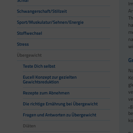
Schlaf
Im
Ar
Schwangerschaft/Stillzeit
Th
Sport/Muskulatur/Sehnen/Energie
ha
mo
Stoffwechsel
na
Stress
wi
Übergewicht
G
Teste Dich selbst
Na
Eucell Konzept zur gezielten
Ko
Gewichtsreduktion
gl
ve
Rezepte zum Abnehmen
ve
Die richtige Ernährung bei Übergewicht
„g
be
Fragen und Antworten zu Übergewicht
ko
Diäten