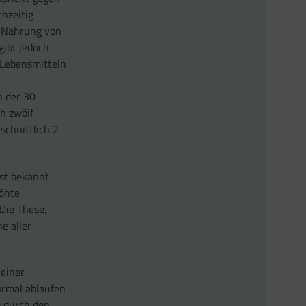
chzeitig
e Nahrung von
gibt jedoch
 Lebensmitteln
n der 30
h zwölf
schnittlich 2
st bekannt.
höhte
 Die These,
e aller
 einer
ormal ablaufen
em durch den