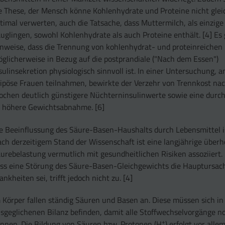
e These, der Mensch könne Kohlenhydrate und Proteine nicht glei
timal verwerten, auch die Tatsache, dass Muttermilch, als einzig
uglingen, sowohl Kohlenhydrate als auch Proteine enthält. [4] Es 
nweise, dass die Trennung von kohlenhydrat- und proteinreichen
glicherweise in Bezug auf die postprandiale ("Nach dem Essen")
sulinsekretion physiologisch sinnvoll ist. In einer Untersuchung, a
ipöse Frauen teilnahmen, bewirkte der Verzehr von Trennkost nac
chen deutlich günstigere Nüchterninsulinwerte sowie eine durch
 höhere Gewichtsabnahme. [6]
e Beeinflussung des Säure-Basen-Haushalts durch Lebensmittel i
ch derzeitigem Stand der Wissenschaft ist eine langjährige über
urebelastung vermutlich mit gesundheitlichen Risiken assoziiert.
ss eine Störung des Säure-Basen-Gleichgewichts die Hauptursach
ankheiten sei, trifft jedoch nicht zu. [4]
 Körper fallen ständig Säuren und Basen an. Diese müssen sich in
sgeglichenen Bilanz befinden, damit alle Stoffwechselvorgänge n
+
nnen. Die Bildung von Säuren bzw. Protonen (H
) erfolgt vor all