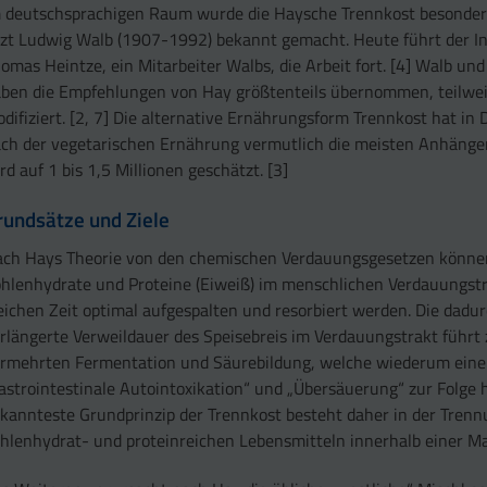
 deutschsprachigen Raum wurde die Haysche Trennkost besonder
zt Ludwig Walb (1907-1992) bekannt gemacht. Heute führt der In
omas Heintze, ein Mitarbeiter Walbs, die Arbeit fort. [4] Walb un
ben die Empfehlungen von Hay größtenteils übernommen, teilwei
difiziert. [2, 7] Die alternative Ernährungsform Trennkost hat in
ch der vegetarischen Ernährung vermutlich die meisten Anhänger
rd auf 1 bis 1,5 Millionen geschätzt. [3]
rundsätze und Ziele
ch Hays Theorie von den chemischen Verdauungsgesetzen könne
hlenhydrate und Proteine (Eiweiß) im menschlichen Verdauungstr
eichen Zeit optimal aufgespalten und resorbiert werden. Die dadu
rlängerte Verweildauer des Speisebreis im Verdauungstrakt führt 
rmehrten Fermentation und Säurebildung, welche wiederum eine
astrointestinale Autointoxikation“ und „Übersäuerung“ zur Folge 
kannteste Grundprinzip der Trennkost besteht daher in der Tren
hlenhydrat- und proteinreichen Lebensmitteln innerhalb einer Mah