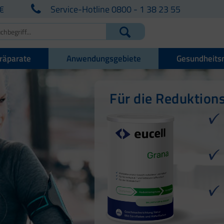
€
Service-Hotline 0800 - 1 38 23 55
räparate
Anwendungsgebiete
Gesundheits
Für die Reduktion
Für die Reduktion