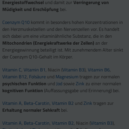
Energiestoffwechsel
und damit zur
Verringerung von
Müdigkeit und Erschöpfung
bei.
Coenzym Q10
kommt in besonders hohen Konzentrationen in
den Herzmuskelzellen und den Nervenzellen vor. Es handelt
sich dabei um eine vitaminähnliche Substanz, die in den
Mitochondrien (Energiekraftwerke der Zellen)
an der
Energiegewinnung beteiligt ist. Mit zunehmendem Alter sinkt
der Coenzym Q10-Gehalt im Körper.
Vitamin C
,
Vitamin B1
, Niacin (
Vitamin B3
),
Vitamin B6
,
Vitamin B12
,
Folsäure
und
Magnesium
tragen zur normalen
psychischen Funktion
und
Jod
sowie
Zink
zu einer normalen
kognitiven Funktion
(Auffassungsgabe und Erinnerung) bei.
Vitamin A
,
Beta-Carotin
,
Vitamin B2
und
Zink
tragen zur
Erhaltung normaler Sehkraft
bei.
Vitamin A
,
Beta-Carotin
,
Vitamin B2
, Niacin (
Vitamin B3
),