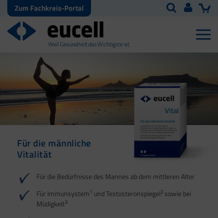
Zum Fachkreis-Portal
Für die männliche
Für den
Vitalität
Energiestoffwechsel
1
2
Für die Bedürfnisse des Mannes ab dem mittleren Alter
1
2
Für Immunsystem
und Testosteronspiegel
sowie bei
3
Müdigkeit