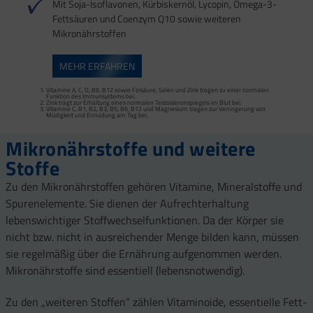
Mit Soja-Isoflavonen, Kürbiskernöl, Lycopin, Omega-3-
Fettsäuren und Coenzym Q10 sowie weiteren
Mikronährstoffen
Vitamine C, B1, B2, B3, B5, B6, B12, Biotin, Magnesium, Kupfer und Mangan tragen
MEHR ERFAHREN
zu einem normalen Energiestoffwechsel bei.
Vitamine C, B2, B3, B5, B6, B12 und Magnesium tragen zur Verringerung von
Müdigkeit und Ermüdung bei.
Vitamine A, C, D, B6, B12 sowie Folsäure, Selen und Zink tragen zu einer normalen
Funktion des Immunsystems bei.
Zink trägt zur Erhaltung eines normalen Testosteronspiegels im Blut bei.
Vitamine C, B1, B2, B3, B5, B6, B12 und Magnesium tragen zur Verringerung von
Müdigkeit und Ermüdung am Tag bei.
Mikronährstoffe und weitere
Stoffe
Zu den Mikronährstoffen gehören Vitamine, Mineralstoffe und
Spurenelemente. Sie dienen der Aufrechterhaltung
lebenswichtiger Stoffwechselfunktionen. Da der Körper sie
nicht bzw. nicht in ausreichender Menge bilden kann, müssen
sie regelmäßig über die Ernährung aufgenommen werden.
Mikronährstoffe sind essentiell (lebensnotwendig).
Zu den „weiteren Stoffen“ zählen Vitaminoide, essentielle Fett-