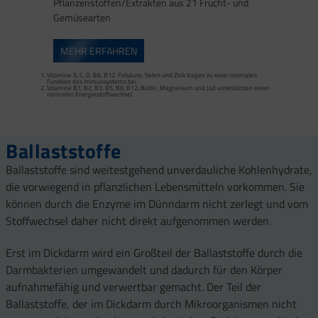
Pflanzenstoffen/Extrakten aus 21 Frucht- und
Gemüsearten
Zink trägt zu einer normalen Fruchtbarkeit und Reproduktion bei.
Selen trägt zu einer normalen Spermabildung bei.
Zink trägt zur Erhaltung eines normalen Testosteronspiegels im Blut bei.
MEHR ERFAHREN
Vitamine A, C, D, B6, B12, Folsäure, Selen und Zink tragen zu einer normalen
Funktion des Immunsystems bei
Vitamine B1, B2, B3, B5, B6, B12, Biotin, Magnesium und Jod unterstützen einen
Vitamine A, C, D, B6, B12 sowie Folsäure, Selen und Zink tragen zu einer normalen
normalen Energiestoffwechsel.
Funktion des Immunsystems bei.
Zink trägt zur Erhaltung eines normalen Testosteronspiegels im Blut bei.
Vitamine C, B1, B2, B3, B5, B6, B12 und Magnesium tragen zur Verringerung von
Müdigkeit und Ermüdung am Tag bei.
Ballaststoffe
Ballaststoffe sind weitestgehend unverdauliche Kohlenhydrate,
die vorwiegend in pflanzlichen Lebensmitteln vorkommen. Sie
können durch die Enzyme im Dünndarm nicht zerlegt und vom
Stoffwechsel daher nicht direkt aufgenommen werden.
Erst im Dickdarm wird ein Großteil der Ballaststoffe durch die
Darmbakterien umgewandelt und dadurch für den Körper
aufnahmefähig und verwertbar gemacht. Der Teil der
Ballaststoffe, der im Dickdarm durch Mikroorganismen nicht