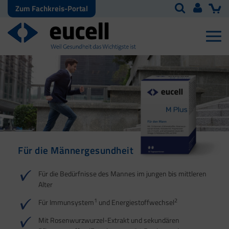
Zum Fachkreis-Portal
Für die Männergesundheit
Für den Kinderwunsch
Für die männliche
Vitalität
1
2
3
Für die Bedürfnisse des Mannes im jungen bis mittleren
Alter
1
2
Für Immunsystem
und Energiestoffwechsel
1
2
3
Mit Rosenwurzwurzel-Extrakt und sekundären