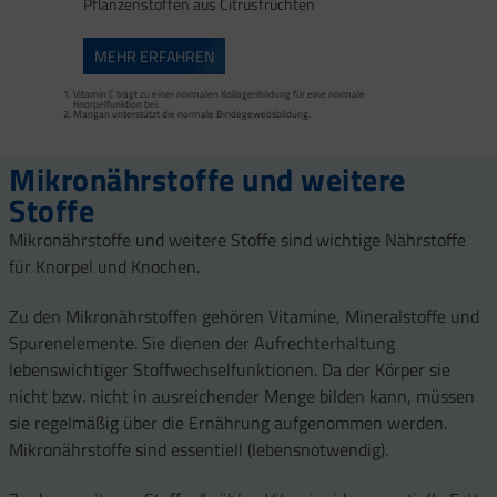
Pflanzenstoffen aus Citrusfrüchten
MEHR ERFAHREN
Vitamin C trägt zu einer normalen Kollagenbildung für eine normale
Mangan trägt zur normalen Bindegewebsbildung und Kupfer zur Erhaltung von
Calcium, Vitamin D, Magnesium, Mangan, Zink und Vitamin K tragen zur Erhaltung
Knorpelfunktion bei.
normalem Bindegewebe bei. Sehnen, Bänder und Faszien zählen zum
normaler Knochen bei.
Mangan unterstützt die normale Bindegewebsbildung.
Bindegewebe.
Mangan trägt zu einer normalen Bindegewebsbildung und Kupfer zur Erhaltung
Vitamin C trägt zur normalen Kollagenbildung bei.
von normalem Bindegewebe bei.
Mikronährstoffe und weitere
Stoffe
Mikronährstoffe und weitere Stoffe sind wichtige Nährstoffe
für Knorpel und Knochen.
Zu den Mikronährstoffen gehören Vitamine, Mineralstoffe und
Spurenelemente. Sie dienen der Aufrechterhaltung
lebenswichtiger Stoffwechselfunktionen. Da der Körper sie
nicht bzw. nicht in ausreichender Menge bilden kann, müssen
sie regelmäßig über die Ernährung aufgenommen werden.
Mikronährstoffe sind essentiell (lebensnotwendig).