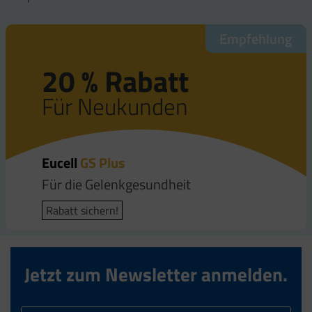
Empfehlung
Empfehlung
Empfehlung
20 % Rabatt
20 % Rabatt
20 % Rabatt
Für Neukunden
Für Neukunden
Für Neukunden
Eucell
Eucell
Eucell
GS Plus
Tendo
Osteo
Für die Gelenkgesundheit
Für die Sehnen
Für die Knochengesundheit
Rabatt sichern!
Rabatt sichern!
Rabatt sichern!
Jetzt zum Newsletter anmelden.