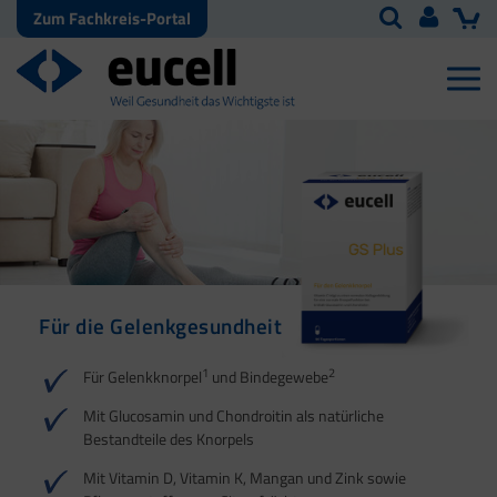
Zum Fachkreis-Portal
Für die Gelenkgesundheit
Für Sehnen, Bänder und
Für die
Faszien
Knochengesundheit
1
2
Für Gelenkknorpel
und Bindegewebe
1
2
1
Mit Glucosamin und Chondroitin als natürliche
Bestandteile des Knorpels
2
Mit Vitamin D, Vitamin K, Mangan und Zink sowie