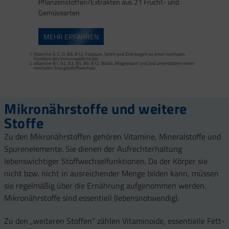
Pflanzenstoffen/Extrakten aus 21 Frucht- und
Gemüsearten
Zink trägt zu einer normalen Fruchtbarkeit und Reproduktion bei.
Selen trägt zu einer normalen Spermabildung bei.
Zink trägt zur Erhaltung eines normalen Testosteronspiegels im Blut bei.
MEHR ERFAHREN
Vitamine A, C, D, B6, B12, Folsäure, Selen und Zink tragen zu einer normalen
Funktion des Immunsystems bei
Vitamine B1, B2, B3, B5, B6, B12, Biotin, Magnesium und Jod unterstützen einen
Vitamine A, C, D, B6, B12 sowie Folsäure, Selen und Zink tragen zu einer normalen
normalen Energiestoffwechsel.
Funktion des Immunsystems bei.
Zink trägt zur Erhaltung eines normalen Testosteronspiegels im Blut bei.
Vitamine C, B1, B2, B3, B5, B6, B12 und Magnesium tragen zur Verringerung von
Müdigkeit und Ermüdung am Tag bei.
Mikronährstoffe und weitere
Stoffe
Zu den Mikronährstoffen gehören Vitamine, Mineralstoffe und
Spurenelemente. Sie dienen der Aufrechterhaltung
lebenswichtiger Stoffwechselfunktionen. Da der Körper sie
nicht bzw. nicht in ausreichender Menge bilden kann, müssen
sie regelmäßig über die Ernährung aufgenommen werden.
Mikronährstoffe sind essentiell (lebensnotwendig).
Zu den „weiteren Stoffen“ zählen Vitaminoide, essentielle Fett-