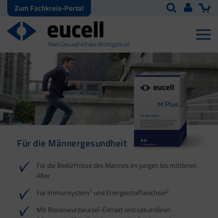
Zum Fachkreis-Portal
Für die Männergesundheit
Für den Kinderwunsch
Für die männliche
Vitalität
1
2
3
Für die Bedürfnisse des Mannes im jungen bis mittleren
Alter
1
2
Für Immunsystem
und Energiestoffwechsel
1
2
3
Mit Rosenwurzwurzel-Extrakt und sekundären