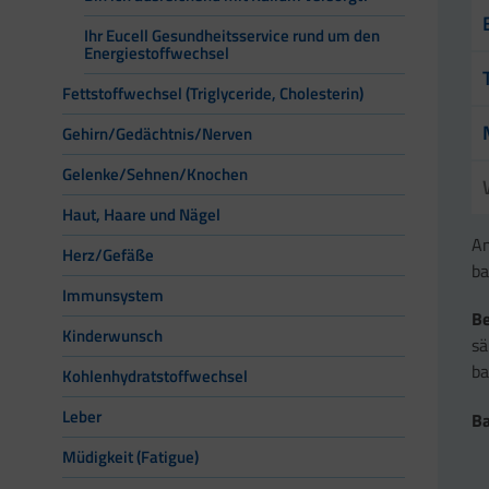
Ihr Eucell Gesundheitsservice rund um den
Energiestoffwechsel
Fettstoffwechsel (Triglyceride, Cholesterin)
Gehirn/Gedächtnis/Nerven
Gelenke/Sehnen/Knochen
Haut, Haare und Nägel
An
Herz/Gefäße
ba
Immunsystem
Be
Kinderwunsch
sä
ba
Kohlenhydratstoffwechsel
Leber
Ba
Müdigkeit (Fatigue)