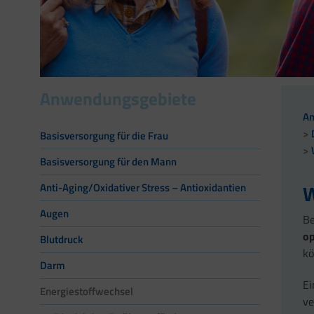
Anwendungsgebiete
A
Basisversorgung für die Frau
Basisversorgung für den Mann
W
Anti-Aging/Oxidativer Stress – Antioxidantien
Augen
Be
o
Blutdruck
kö
Darm
E
Energiestoffwechsel
ve