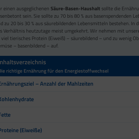
r einen ausgeglichenen
Säure-Basen-Haushalt
sollte die Ernähr
senbetont sein. Sie sollte zu 70 bis 80 % aus basenspendenden L
d zu 20 bis 30 % aus säurebildenden Lebensmitteln bestehen. In de
s Verhältnis heutzutage meist umgekehrt. Wir nehmen mit unser
 viel tierisches Protein (Eiweiß) – säurebildend – und zu wenig O
müse – basenbildend – auf.
Inhaltsverzeichnis
Die richtige Ernährung für den Energiestoffwechsel
Ernährungsziel – Anzahl der Mahlzeiten
Kohlenhydrate
Fette
Proteine (Eiweiße)