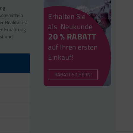
ung
Erhalten Sie
ebensmitteln
r Realität ist
als Neukunde
er Ernährung
20 % RABATT
bst und
auf Ihren ersten
Einkauf!
RABATT SICHERN!