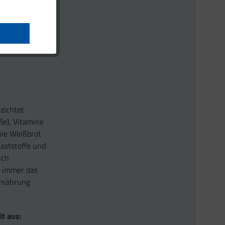
zichtet
ße), Vitamine
wie Weißbrot
laststoffe und
uch
t immer das
Ernährung
t aus: