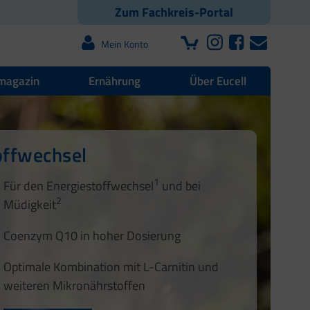
Zum Fachkreis-Portal
Mein Konto
magazin
Ernährung
Über Eucell
ivem Stress | Für Energie
 | Blutdruck | Muskeln
zunahme
offwechsel
1
2
1
3
4
1
Für den Energiestoffwechsel
und bei
2
Müdigkeit
2
3
1
4
Coenzym Q10 in hoher Dosierung
Optimale Kombination mit L-Carnitin und
weiteren Mikronährstoffen