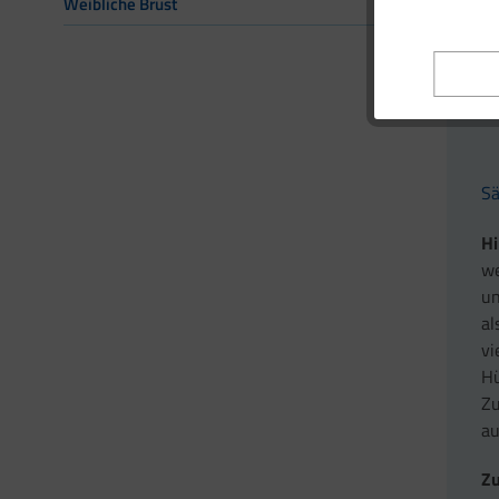
Weibliche Brust
Sä
Hi
we
un
al
vi
Hü
Zu
a
Zu