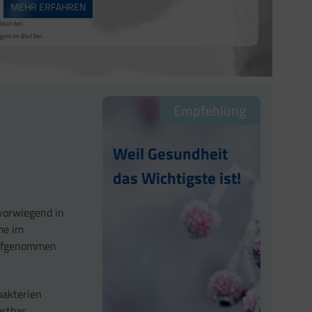
MEHR ERFAHREN
tion bei.
els im Blut bei.
Empfehlung
Weil Gesundheit
das Wichtigste ist!
 vorwiegend in
me im
 aufgenommen
bakterien
ertbar