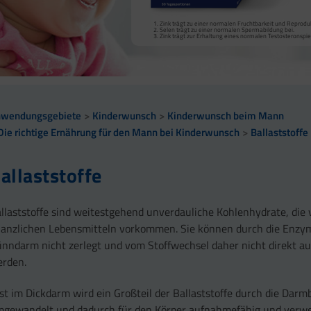
Zink trägt zu einer normalen Fruchtbarkeit und Reproduk
Selen trägt zu einer normalen Spermabildung bei.
Zink trägt zur Erhaltung eines normalen Testosteronspieg
nwendungsgebiete
Kinderwunsch
Kinderwunsch beim Mann
Die richtige Ernährung für den Mann bei Kinderwunsch
Ballaststoffe
allaststoffe
llaststoffe sind weitestgehend unverdauliche Kohlenhydrate, die
lanzlichen Lebensmitteln vorkommen. Sie können durch die Enzy
nndarm nicht zerlegt und vom Stoffwechsel daher nicht direkt
rden.
st im Dickdarm wird ein Großteil der Ballaststoffe durch die Darm
gewandelt und dadurch für den Körper aufnahmefähig und verw