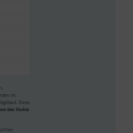
n.
erden im
bgebaut. Diese
enz des Stuhls
rüchten