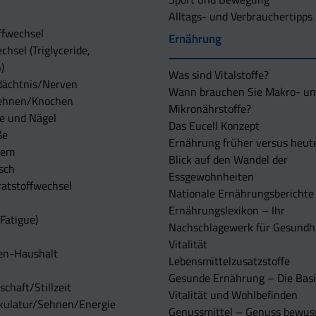
Alltags- und Verbrauchertipps
ffwechsel
Ernährung
chsel (Triglyceride,
)
Was sind Vitalstoffe?
dächtnis/Nerven
Wann brauchen Sie Makro- u
ehnen/Knochen
Mikronährstoffe?
e und Nägel
Das Eucell Konzept
ße
Ernährung früher versus heut
tem
Blick auf den Wandel der
sch
Essgewohnheiten
atstoffwechsel
Nationale Ernährungsberichte
Ernährungslexikon – Ihr
Fatigue)
Nachschlagewerk für Gesundh
Vitalität
en-Haushalt
Lebensmittelzusatzstoffe
Gesunde Ernährung – Die Basi
chaft/Stillzeit
Vitalität und Wohlbefinden
kulatur/Sehnen/Energie
Genussmittel – Genuss bewuss