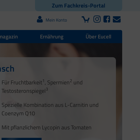
Zum Fachkreis-Portal
Mein Konto
magazin
Ernährung
Über Eucell
Stillzeit und Kinderwunsch
nsch
1
2
Für Fruchtbarkeit
, Spermien
und
3
Testosteronspiegel
Spezielle Kombination aus L-Carnitin und
Coenzym Q10
Mit pflanzlichem Lycopin aus Tomaten