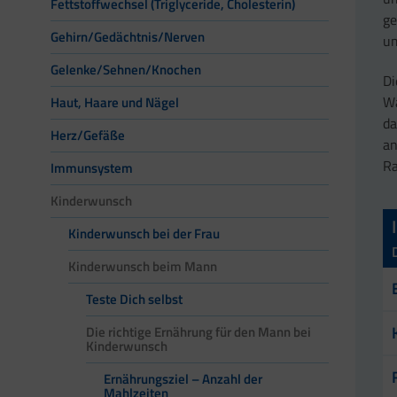
Fettstoffwechsel (Triglyceride, Cholesterin)
ge
Gehirn/Gedächtnis/Nerven
um
Gelenke/Sehnen/Knochen
Di
Wa
Haut, Haare und Nägel
da
Herz/Gefäße
an
Ra
Immunsystem
Kinderwunsch
Kinderwunsch bei der Frau
Kinderwunsch beim Mann
Teste Dich selbst
Die richtige Ernährung für den Mann bei
Kinderwunsch
Ernährungsziel – Anzahl der
Mahlzeiten