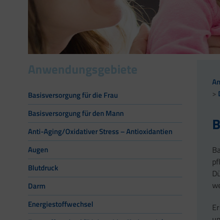
Anwendungsgebiete
A
Basisversorgung für die Frau
Basisversorgung für den Mann
B
Anti-Aging/Oxidativer Stress – Antioxidantien
Ba
Augen
pf
Blutdruck
Dü
we
Darm
Energiestoffwechsel
Er
um