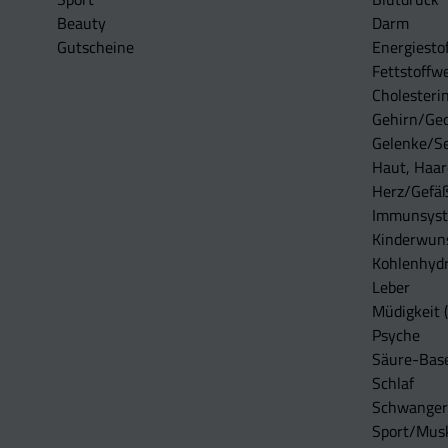
Beauty
Darm
Gutscheine
Energiesto
Fettstoffwe
Cholesterin
Gehirn/Ge
Gelenke/S
Haut, Haar
Herz/Gefä
Immunsys
Kinderwun
Kohlenhydr
Leber
Müdigkeit (
Psyche
Säure-Bas
Schlaf
Schwangers
Sport/Mus