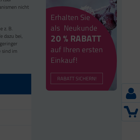
ganismen nicht
Erhalten Sie
als Neukunde
 z. B.
20 % RABATT
e dazu bei,
geringer
auf Ihren ersten
e sind im
Einkauf!
RABATT SICHERN!