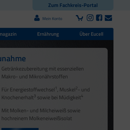
Zum Fachkreis-Portal
Mein Konto
magazin
Ernährung
Über Eucell
zunahme
offwechsel
Getränkezubereitung mit essenziellen
Makro- und Mikronährstoffen
1
2
1
2
Für Energiestoffwechsel
, Muskel
- und
3
4
Knochenerhalt
sowie bei Müdigkeit
Mit Molken- und Milcheiweiß sowie
hochreinem Molkeneiweißisolat