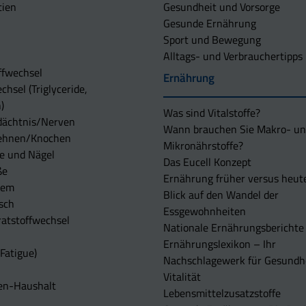
tien
Gesundheit und Vorsorge
Gesunde Ernährung
Sport und Bewegung
Alltags- und Verbrauchertipps
ffwechsel
Ernährung
chsel (Triglyceride,
)
Was sind Vitalstoffe?
dächtnis/Nerven
Wann brauchen Sie Makro- u
ehnen/Knochen
Mikronährstoffe?
e und Nägel
Das Eucell Konzept
ße
Ernährung früher versus heut
tem
Blick auf den Wandel der
sch
Essgewohnheiten
atstoffwechsel
Nationale Ernährungsberichte
Ernährungslexikon – Ihr
Fatigue)
Nachschlagewerk für Gesundh
Vitalität
en-Haushalt
Lebensmittelzusatzstoffe