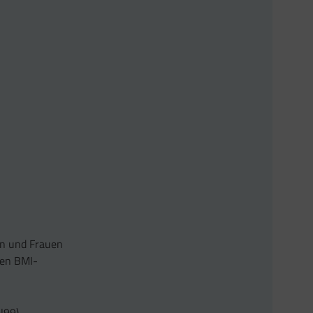
rn und Frauen
ren BMI-
N99)