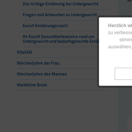
Die richtige Ernährung bei Untergewicht
Fragen und Antworten zu Untergewicht
Eucell Ernährungscoach
Herzlich w
zu verbesse
Ihr Eucell Gesundheitsservice rund um
stimm
Untergewicht und bedarfsgerechte Ernährung
auswählen,
W
Vitalität
Wechseljahre der Frau
Wechseljahre des Mannes
Weibliche Brust