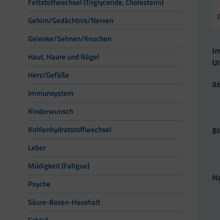
Fettstoffwechsel (Triglyceride, Cholesterin)
Gehirn/Gedächtnis/Nerven
Gelenke/Sehnen/Knochen
Im
Haut, Haare und Nägel
Un
Herz/Gefäße
A
Immunsystem
Kinderwunsch
Kohlenhydratstoffwechsel
Bl
Leber
Müdigkeit (Fatigue)
Ha
Psyche
Säure-Basen-Haushalt