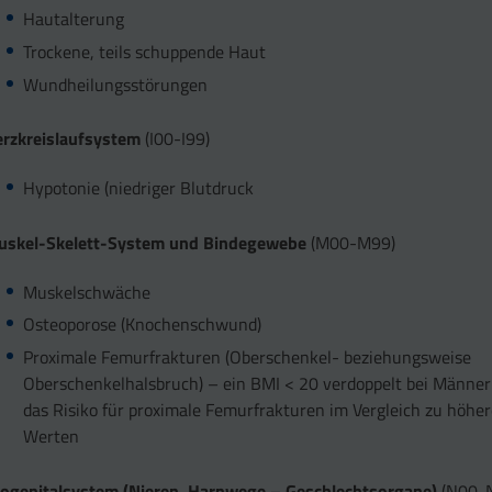
Hautalterung
Trockene, teils schuppende Haut
Wundheilungsstörungen
rzkreislaufsystem
(I00-I99)
Hypotonie (niedriger Blutdruck
uskel-Skelett-System und Bindegewebe
(M00-M99)
Muskelschwäche
Osteoporose (Knochenschwund)
Proximale Femurfrakturen (Oberschenkel- beziehungsweise
Oberschenkelhalsbruch) – ein BMI < 20 verdoppelt bei Männe
das Risiko für proximale Femurfrakturen im Vergleich zu höhe
Werten
ogenitalsystem (Nieren, Harnwege – Geschlechtsorgane)
(N00-