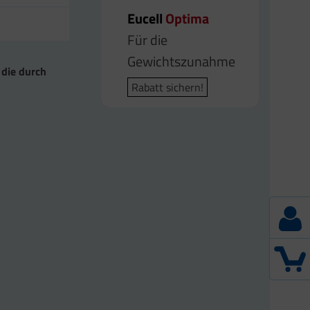
Eucell
Eucell
Optima
Q10 Plus
Für die
Für den
Gewichtszunahme
Energiestoffwechsel
 die durch
Rabatt sichern!
Rabatt sichern!