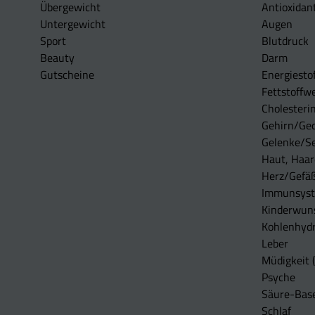
Übergewicht
Antioxidan
Untergewicht
Augen
Sport
Blutdruck
Beauty
Darm
Gutscheine
Energiesto
Fettstoffwe
Cholesterin
Gehirn/Ge
Gelenke/S
Haut, Haar
Herz/Gefä
Immunsys
Kinderwun
Kohlenhydr
Leber
Müdigkeit (
Psyche
Säure-Bas
Schlaf