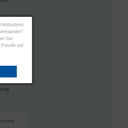
e (keine
 fortlaufend
nverstanden"
en Sie
 Freude auf
erung
und und