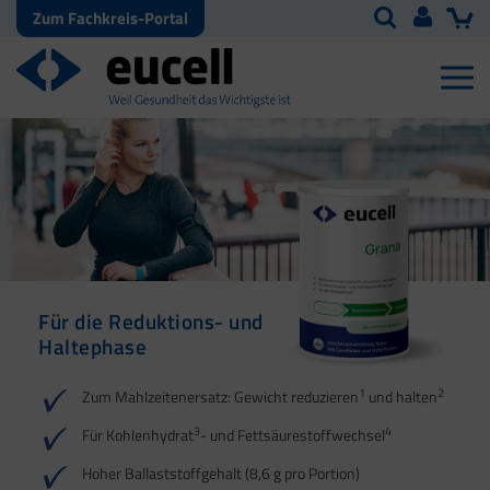
Zum Fachkreis-Portal
Für die Reduktions- und
Für die Reduktions- und
Haltephase
Haltephase
1
1
2
2
Zum Mahlzeitenersatz: Gewicht reduzieren
und halten
3
3
4
4
Für Kohlenhydrat
- und Fettsäurestoffwechsel
5
Hoher Ballaststoffgehalt (8,6 g pro Portion)