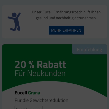
Unser Eucell Ernährungscoach hilft Ihnen
gesund und nachhaltig abzunehmen.
MEHR ERFAHREN
Empfehlung
Empfehlung
20 % Rabatt
20 % Rabatt
Für Neukunden
Für Neukunden
Eucell
Eucell
Grana
Bodyfit
Für die Gewichtsreduktion
Für die Gewichtsreduktion