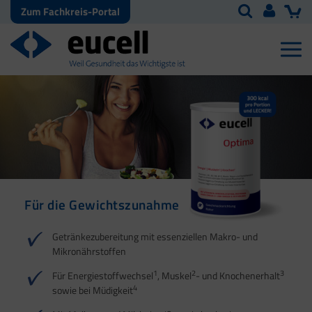
Zum Fachkreis-Portal
Für die Gewichtszunahme
Für den
Energiestoffwechsel
Getränkezubereitung mit essenziellen Makro- und
Mikronährstoffen
1
2
1
2
3
Für Energiestoffwechsel
, Muskel
- und Knochenerhalt
4
sowie bei Müdigkeit