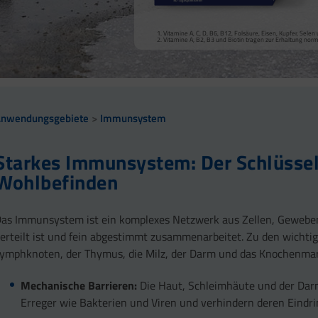
Vitamin D trägt zur normalen Fu
Calcium trägt zur normalen Funktion von Verdauungsen
Vitamine A, C, D, B6, B12, Folsäure, Eisen, Kupfer, Sel
Vitamine A, C, D, B6, B12, Folsäure, Eisen, Kupfer, Sel
sowie zu einem normalen Stoffwechsel von Makronährst
Vitamin A, Beta-Carotin, Vitamine B2, B3 und Biotin tr
Vitamine A, B2, B3 und Biotin tragen zur Erhaltung nor
Vitamin B2 und Biotin tragen zur Erhaltung normaler Sc
Vitamin D und Zink tragen zur normalen Funktion des 
Anwendungsgebiete
Immunsystem
Starkes Immunsystem: Der Schlüssel
Wohlbefinden
as Immunsystem ist ein komplexes Netzwerk aus Zellen, Gewebe
erteilt ist und fein abgestimmt zusammenarbeitet. Zu den wichti
ymphknoten, der Thymus, die Milz, der Darm und das Knochenmar
Mechanische Barrieren:
Die Haut, Schleimhäute und der Darm
Erreger wie Bakterien und Viren und verhindern deren Eindri