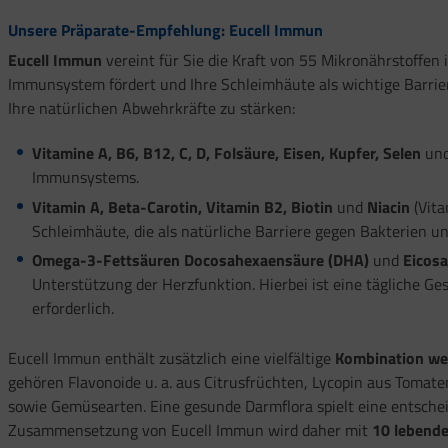
Unsere Präparate-Empfehlung: Eucell Immun
Eucell Immun
vereint für Sie die Kraft von 55 Mikronährstoffen 
Immunsystem fördert und Ihre Schleimhäute als wichtige Barrie
Ihre natürlichen Abwehrkräfte zu stärken:
Vitamine A, B6, B12, C, D, Folsäure, Eisen, Kupfer, Selen
un
Immunsystems.
Vitamin A, Beta-Carotin, Vitamin B2, Biotin
und
Niacin
(Vita
Schleimhäute, die als natürliche Barriere gegen Bakterien un
Omega-3-Fettsäuren Docosahexaensäure (DHA)
und
Eicosa
Unterstützung der Herzfunktion. Hierbei ist eine täglich
erforderlich.
Eucell Immun enthält zusätzlich eine vielfältige
Kombination wer
gehören Flavonoide u. a. aus Citrusfrüchten, Lycopin aus Tomat
sowie Gemüsearten. Eine gesunde Darmflora spielt eine entsche
Zusammensetzung von Eucell Immun wird daher mit
10 lebende