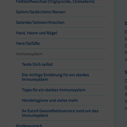
Fettstoffwechsel (Triglyceride, Cholesterin)
Gehirn/Gedächtnis/Nerven
Gelenke/Sehnen/Knochen
E
Haut, Haare und Nägel
b
Herz/Gefäße
D
K
Immunsystem
u
Teste Dich selbst
Die richtige Ernährung für ein starkes
Immunsystem
D
S
Tipps für ein starkes Immunsystem
A
Händehygiene und vieles mehr
V
v
Ihr Eucell Gesundheitsservice rund um das
Immunsystem
Kinderwunsch