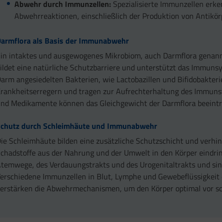
Abwehr durch Immunzellen:
Spezialisierte Immunzellen erk
Abwehrreaktionen, einschließlich der Produktion von Antikör
Darmflora als Basis der Immunabwehr
in intaktes und ausgewogenes Mikrobiom, auch Darmflora genannt
ildet eine natürliche Schutzbarriere und unterstützt das Immuns
arm angesiedelten Bakterien, wie Lactobazillen und Bifidobakter
rankheitserregern und tragen zur Aufrechterhaltung des Immuns
nd Medikamente können das Gleichgewicht der Darmflora beeintr
Schutz durch Schleimhäute und Immunabwehr
ie Schleimhäute bilden eine zusätzliche Schutzschicht und verhi
chadstoffe aus der Nahrung und der Umwelt in den Körper eindri
temwege, des Verdauungstrakts und des Urogenitaltrakts und si
erschiedene Immunzellen in Blut, Lymphe und Gewebeflüssigkeit 
erstärken die Abwehrmechanismen, um den Körper optimal vor sch