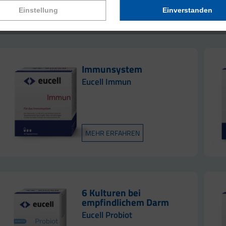
ine ganzheitliche Unterstützung des Immunsystems ist der Schlüs
Einstellung
Einverstanden
esundheit.
Immunsystem
Eucell Immun
MEHR ERFAHREN
6 Kulturen bei
empfindlichem Darm
Eucell Probiot