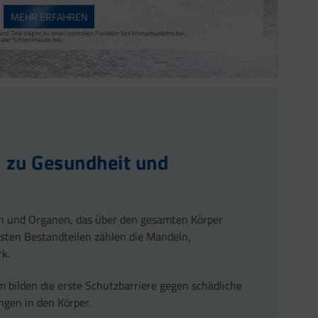
MEHR ERFAHREN
nktion des Immunsystems bei.
zymen bei. Zink trägt zu einem normalen Fettsäure- und Kohlenhydrat-Stoffwechsel
en und Zink tragen zu einer normalen Funktion des Immunsystems bei.
en und Zink tragen zu einer normalen Funktion des Immunsystems bei.
offen bei.
agen zur Erhaltung normaler Schleimhäute bei.
maler Schleimhäute bei.
hleimhäute (einschließlich Darmschleimhaut) bei.
Immunsystems bei.
 zu Gesundheit und
n und Organen, das über den gesamten Körper
gsten Bestandteilen zählen die Mandeln,
k.
 bilden die erste Schutzbarriere gegen schädliche
ngen in den Körper.