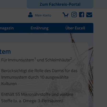
Zum Fachkreis-Portal
Mein Konto
magazin
Ernährung
Über Eucell
ndheit
stem
pfindlichem Darm
hleimhäute
1
2
1
2
Für Immunsystem
und Schleimhäute
3
1
2
Berücksichtigt die Rolle des Darms für das
Immunsystem durch 10 ausgewählte
Kulturen
1
Enthält 55 Mikronährstoffe und weitere
Stoffe (u. a. Omega-3-Fettsäuren)