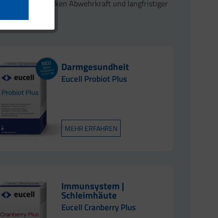
sel zu einer starken Abwehrkraft und langfristiger
Darmgesundheit
Eucell Probiot Plus
MEHR ERFAHREN
Immunsystem |
Schleimhäute
Eucell Cranberry Plus